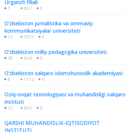
Urganch filiali
1
82.7
0
O‘zbekiston jurnalistika va ommaviy
kommunikatsiyalar universiteti
12
107.5
0
O‘zbekiston milliy pedagogika universiteti
28
92.6
0
O‘zbekiston xalqaro islomshunoslik akademiyasi
8
115.2
0
Oziq-ovqat texnologiyasi va muhandisligi xalqaro
instituti
12
64.3
0
QARSHI MUHANDISLIK-IQTISODIYOT
INSTITUTI