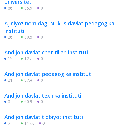
universiteti
66
85.9
0
Ajiniyoz nomidagi Nukus davlat pedagogika
instituti
26
80.5
0
Andijon davlat chet tillari instituti
15
127
0
Andijon davlat pedagogika instituti
21
87.4
0
Andijon davlat texnika instituti
0
60.9
0
Andijon davlat tibbiyot instituti
7
117.6
0