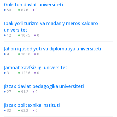
Guliston davlat universiteti
50
87.6
0
Ipak yo‘li turizm va madaniy meros xalqaro
universiteti
12
107.5
0
Jahon iqtisodiyoti va diplomatiya universiteti
4
163.6
0
Jamoat xavfsizligi universiteti
3
123.6
0
Jizzax davlat pedagogika universiteti
27
91.2
0
Jizzax politexnika instituti
32
63.2
0