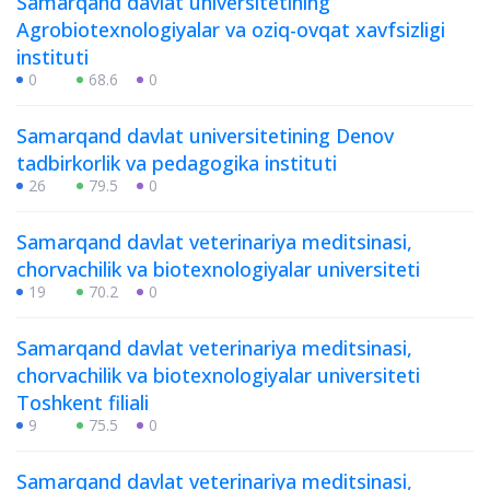
Samarqand davlat universitetining
Agrobiotexnologiyalar va oziq-ovqat xavfsizligi
instituti
0
68.6
0
Samarqand davlat universitetining Denov
tadbirkorlik va pedagogika instituti
26
79.5
0
Samarqand davlat veterinariya meditsinasi,
chorvachilik va biotexnologiyalar universiteti
19
70.2
0
Samarqand davlat veterinariya meditsinasi,
chorvachilik va biotexnologiyalar universiteti
Toshkent filiali
9
75.5
0
Samarqand davlat veterinariya meditsinasi,