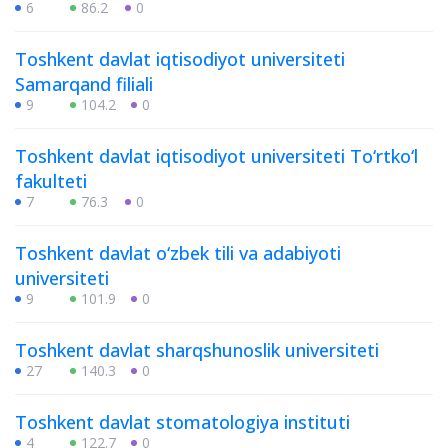
6
86.2
0
Toshkent davlat iqtisodiyot universiteti
Samarqand filiali
9
104.2
0
Toshkent davlat iqtisodiyot universiteti To‘rtko‘l
fakulteti
7
76.3
0
Toshkent davlat o‘zbek tili va adabiyoti
universiteti
9
101.9
0
Toshkent davlat sharqshunoslik universiteti
27
140.3
0
Toshkent davlat stomatologiya instituti
4
122.7
0