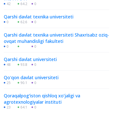
42
64.2
0
Qarshi davlat texnika universiteti
0
62.6
0
Qarshi davlat texnika universiteti Shaxrisabz oziq-
ovqat muhandisligi fakulteti
0
0
Qarshi davlat universiteti
48
93.8
0
Qoʻqon davlat universiteti
25
90.1
0
Qoraqalpog'iston qishloq xo'jaligi va
agrotexnologiyalar instituti
23
64.1
0