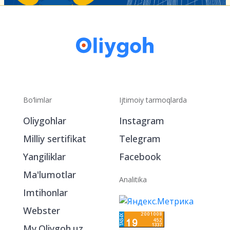
Bo‘limlar
Ijtimoiy tarmoqlarda
Oliygohlar
Instagram
Milliy sertifikat
Telegram
Yangiliklar
Facebook
Ma'lumotlar
Analitika
Imtihonlar
Webster
My.Oliygoh.uz