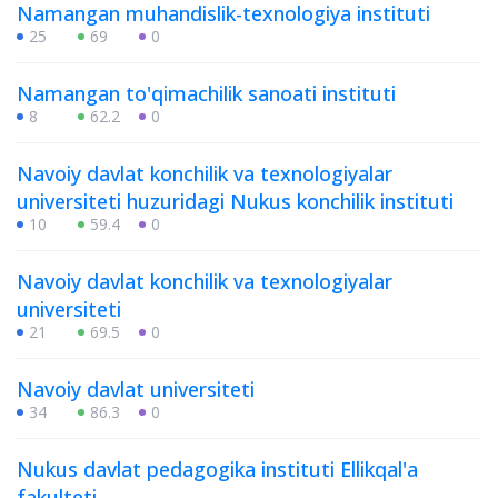
Namangan muhandislik-texnologiya instituti
25
69
0
Namangan to'qimachilik sanoati instituti
8
62.2
0
Navoiy davlat konchilik va texnologiyalar
universiteti huzuridagi Nukus konchilik instituti
10
59.4
0
Navoiy davlat konchilik va texnologiyalar
universiteti
21
69.5
0
Navoiy davlat universiteti
34
86.3
0
Nukus davlat pedagogika instituti Ellikqal'a
fakulteti