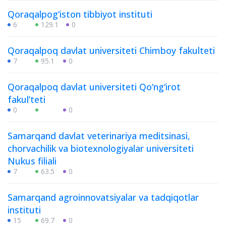
Qoraqalpog‘iston tibbiyot instituti
6
129.1
0
Qoraqalpoq davlat universiteti Chimboy fakulteti
7
95.1
0
Qoraqalpoq davlat universiteti Qo‘ng‘irot
fakulʼteti
0
0
Samarqand davlat veterinariya meditsinasi,
chorvachilik va biotexnologiyalar universiteti
Nukus filiali
7
63.5
0
Samarqand agroinnovatsiyalar va tadqiqotlar
instituti
15
69.7
0