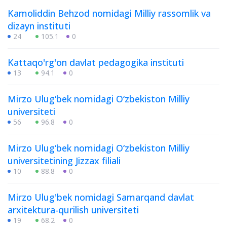
Kamoliddin Behzod nomidagi Milliy rassomlik va
dizayn instituti
24
105.1
0
Kattaqo'rg'on davlat pedagogika instituti
13
94.1
0
Mirzo Ulug‘bek nomidagi O‘zbekiston Milliy
universiteti
56
96.8
0
Mirzo Ulug‘bek nomidagi O‘zbekiston Milliy
universitetining Jizzax filiali
10
88.8
0
Mirzo Ulug'bek nomidagi Samarqand davlat
arxitektura-qurilish universiteti
19
68.2
0