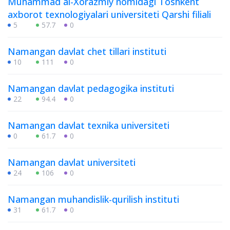
Muhammad al-Xorazmiy nomidagi Toshkent
axborot texnologiyalari universiteti Qarshi filiali
5
57.7
0
Namangan davlat chet tillari instituti
10
111
0
Namangan davlat pedagogika instituti
22
94.4
0
Namangan davlat texnika universiteti
0
61.7
0
Namangan davlat universiteti
24
106
0
Namangan muhandislik-qurilish instituti
31
61.7
0