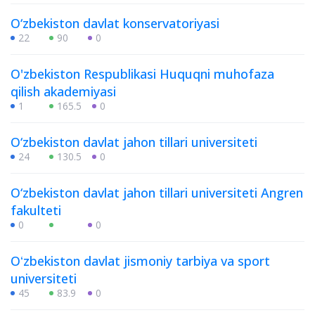
O‘zbekiston davlat konservatoriyasi
22
90
0
O'zbekiston Respublikasi Huquqni muhofaza
qilish akademiyasi
1
165.5
0
O‘zbekiston davlat jahon tillari universiteti
24
130.5
0
O‘zbekiston davlat jahon tillari universiteti Angren
fakulteti
0
0
Oʻzbekiston davlat jismoniy tarbiya va sport
universiteti
45
83.9
0