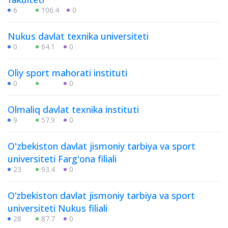
6
106.4
0
Nukus davlat texnika universiteti
0
64.1
0
Oliy sport mahorati instituti
0
0
Olmaliq davlat texnika instituti
9
57.9
0
O'zbekiston davlat jismoniy tarbiya va sport
universiteti Farg'ona filiali
23
93.4
0
O‘zbekiston davlat jismoniy tarbiya va sport
universiteti Nukus filiali
28
87.7
0