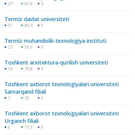
27
81.9
0
Termiz davlat universiteti
51
85.4
0
Termiz muhandislik-texnologiya instituti
27
59.3
0
Toshkent arxitektura-qurilish universiteti
18
76.8
0
Toshkent axborot texnologiyalari universiteti
Samarqand filiali
7
70
0
Toshkent axborot texnologiyalari universiteti
Urganch filiali
6
77.3
0