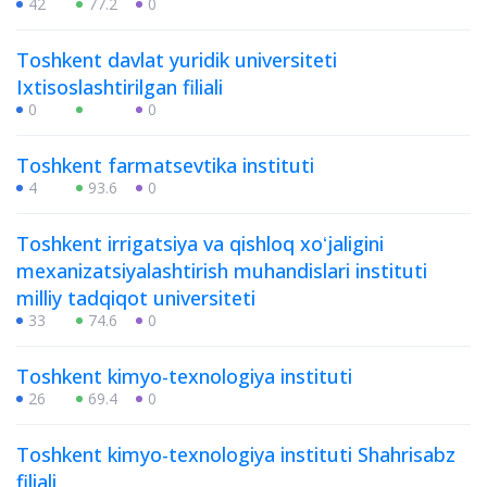
42
77.2
0
Toshkent davlat yuridik universiteti
Ixtisoslashtirilgan filiali
0
0
Toshkent farmatsevtika instituti
4
93.6
0
Toshkent irrigatsiya va qishloq xoʻjaligini
mexanizatsiyalashtirish muhandislari instituti
milliy tadqiqot universiteti
33
74.6
0
Toshkent kimyo-texnologiya instituti
26
69.4
0
Toshkent kimyo-texnologiya instituti Shahrisabz
filiali