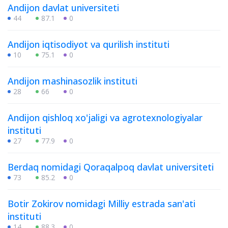
Andijon davlat universiteti
44
87.1
0
Andijon iqtisodiyot va qurilish instituti
10
75.1
0
Andijon mashinasozlik instituti
28
66
0
Andijon qishloq xo'jaligi va agrotexnologiyalar
instituti
27
77.9
0
Berdaq nomidagi Qoraqalpoq davlat universiteti
73
85.2
0
Botir Zokirov nomidagi Milliy estrada san'ati
instituti
14
88.3
0