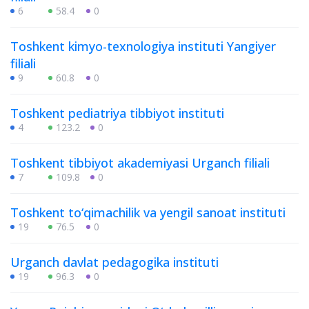
6
58.4
0
Toshkent kimyo-texnologiya instituti Yangiyer
filiali
9
60.8
0
Toshkent pediatriya tibbiyot instituti
4
123.2
0
Toshkent tibbiyot akademiyasi Urganch filiali
7
109.8
0
Toshkent to‘qimachilik va yengil sanoat instituti
19
76.5
0
Urganch davlat pedagogika instituti
19
96.3
0