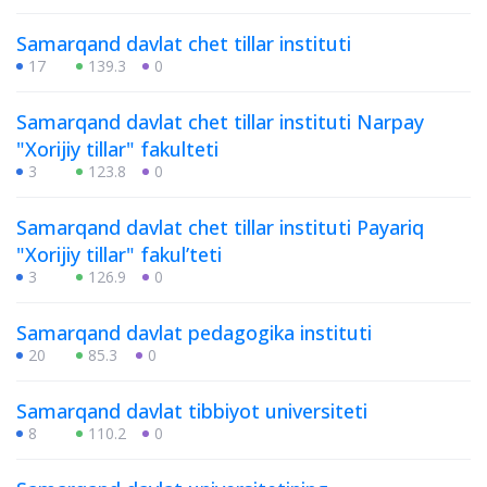
Samarqand davlat chet tillar instituti
17
139.3
0
Samarqand davlat chet tillar instituti Narpay
"Xorijiy tillar" fakulteti
3
123.8
0
Samarqand davlat chet tillar instituti Payariq
"Xorijiy tillar" fakulʼteti
3
126.9
0
Samarqand davlat pedagogika instituti
20
85.3
0
Samarqand davlat tibbiyot universiteti
8
110.2
0