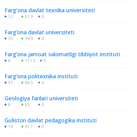
Farg'ona davlat texnika universiteti
12
61.9
0
Farg‘ona davlat universiteti
55
94.9
0
Farg‘ona jamoat salomatligi tibbiyot instituti
8
111.2
0
Farg‘ona politexnika instituti
37
66.5
0
Geologiya fanlari universiteti
8
63
0
Guliston davlat pedagogika instituti
19
91.1
0