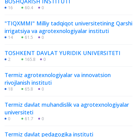
BOSHQARISH INSTITUTI
16
60.4
0
"TIQXMMI" Milliy tadqiqot universitetining Qarshi
irrigatsiya va agrotexnologiyalar instituti
14
61.5
0
TOSHKENT DAVLAT YURIDIK UNIVERSITETI
2
165.8
0
Termiz agrotexnologiyalar va innovatsion
rivojlanish instituti
18
65.8
0
Termiz davlat muhandislik va agrotexnologiyalar
universiteti
0
61.7
0
Termiz davlat pedagogika instituti