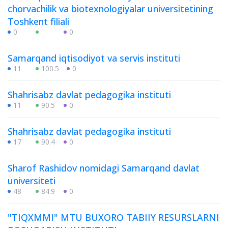
chorvachilik va biotexnologiyalar universitetining
Toshkent filiali
0
0
Samarqand iqtisodiyot va servis instituti
11
100.5
0
Shahrisabz davlat pedagogika instituti
11
90.5
0
Shahrisabz davlat pedagogika instituti
17
90.4
0
Sharof Rashidov nomidagi Samarqand davlat
universiteti
48
84.9
0
"TIQXMMI" MTU BUXORO TABIIY RESURSLARNI