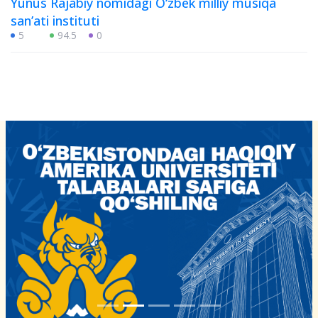
Yunus Rajabiy nomidagi O‘zbek milliy musiqa
sanʼati instituti
5
94.5
0