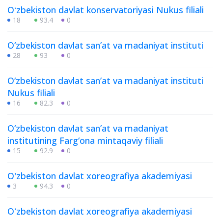
Oʻzbekiston davlat konservatoriyasi Nukus filiali
18
93.4
0
O‘zbekiston davlat san’at va madaniyat instituti
28
93
0
O‘zbekiston davlat san’at va madaniyat instituti
Nukus filiali
16
82.3
0
O‘zbekiston davlat san’at va madaniyat
institutining Farg‘ona mintaqaviy filiali
15
92.9
0
O'zbekiston davlat xoreografiya akademiyasi
3
94.3
0
Oʻzbekiston davlat xoreografiya akademiyasi