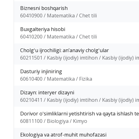
Biznesni boshqarish
60410900 / Matematika / Chet tili
Buxgalteriya hisobi
60410200 / Matematika / Chet tili
Cholgʻu ijrochiligi: anʼanaviy cholgʻular
60211501 / Kasbiy (ijodiy) imtihon / Kasbiy (ijodiy) 
Dasturiy injiniring
60610400 / Matematika / Fizika
Dizayn: interyer dizayni
60210411 / Kasbiy (ijodiy) imtihon / Kasbiy (ijodiy) 
Dorivor oʻsimliklarni yetishtirish va qayta ishlash t
60811100 / Biologiya / Kimyo
Ekologiya va atrof-muhit muhofazasi