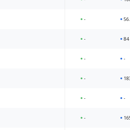
-
56
-
84
-
-
-
18
-
-
-
16