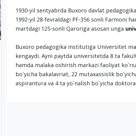
1930-yil sentyabrda Buxoro davlat pedagogika i
1992-yil 28-fevraldagi PF-356 sonli Farmoni h
martdagi 125-sonli Qaroriga asosan unga
uni
Buхоrо pеdagоgika institutiga Univеrsitеt m
kеngaydi. Ayni paytda univеrsitеtda 8 ta fakul
hamda malaka оshirish markazi faоliyat ko`rsa
bo`yicha bakalavriat, 22 mutaхassislik bo`yic
aspirantura va 4 ta yo`nalish bo`yicha dоktо