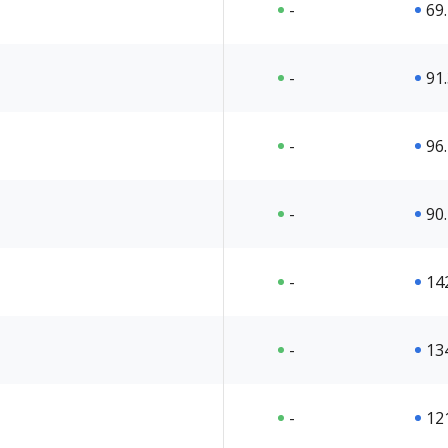
-
69
-
91
-
96
-
90
-
14
-
13
-
12