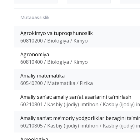
Mutaxassislik
Agrokimyo va tuproqshunoslik
60810200 / Biologiya / Kimyo
Agronomiya
60810400 / Biologiya / Kimyo
Amaliy matematika
60540200 / Matematika / Fizika
Amaliy sanʼat: amaliy sanʼat asarlarini taʼmirlash
60210801 / Kasbiy (ijodiy) imtihon / Kasbiy (ijodiy) 
Amaliy sanʼat: meʼmoriy yodgorliklar bezagini taʼmi
60210805 / Kasbiy (ijodiy) imtihon / Kasbiy (ijodiy) 
Arxeologiya