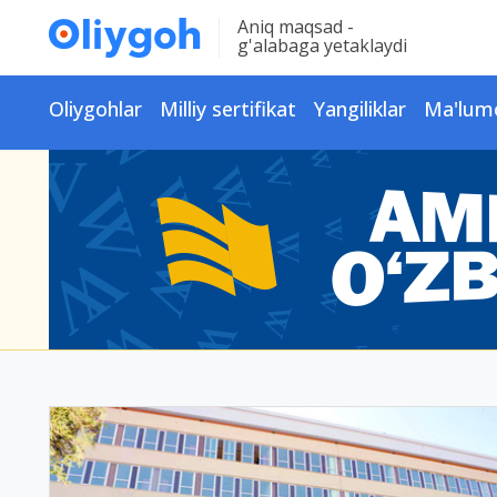
Aniq maqsad -
g'alabaga yetaklaydi
Oliygohlar
Milliy sertifikat
Yangiliklar
Ma'lum