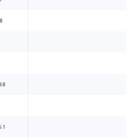
.8
3.8
5.1