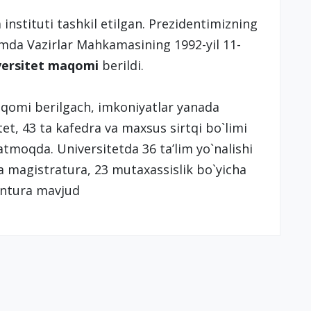
nstituti tashkil etilgan. Prezidentimizning
amda Vazirlar Mahkamasining 1992-yil 11-
versitet maqomi
berildi.
aqоmi bеrilgach, imkоniyatlar yanada
tеt, 43 ta kafеdra va maхsus sirtqi bo`limi
tmоqda. Univеrsitеtda 36 ta’lim yo`nalishi
ha magistratura, 23 mutaхassislik bo`yicha
rantura mavjud