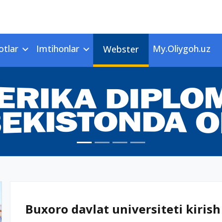
otlar
Imtihonlar
My.Oliygoh.uz
Webster
Buxoro davlat universiteti kirish