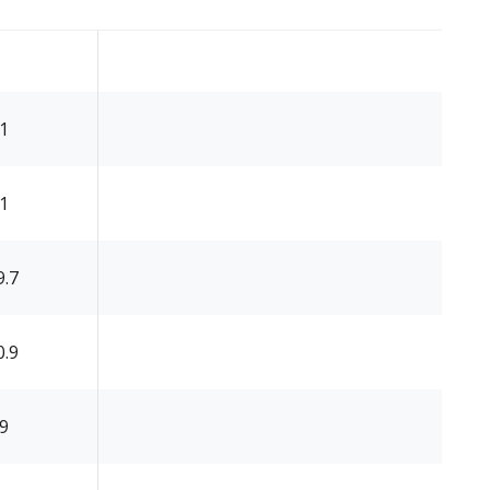
.1
.1
9.7
0.9
.9