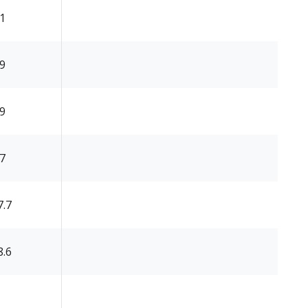
.1
.9
.9
.7
7.7
8.6