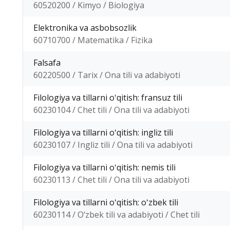
60520200 / Kimyo / Biologiya
Elektronika va asbobsozlik
60710700 / Matematika / Fizika
Falsafa
60220500 / Tarix / Ona tili va adabiyoti
Filologiya va tillarni oʻqitish: fransuz tili
60230104 / Chet tili / Ona tili va adabiyoti
Filologiya va tillarni oʻqitish: ingliz tili
60230107 / Ingliz tili / Ona tili va adabiyoti
Filologiya va tillarni oʻqitish: nemis tili
60230113 / Chet tili / Ona tili va adabiyoti
Filologiya va tillarni oʻqitish: oʻzbek tili
60230114 / O‘zbek tili va adabiyoti / Chet tili