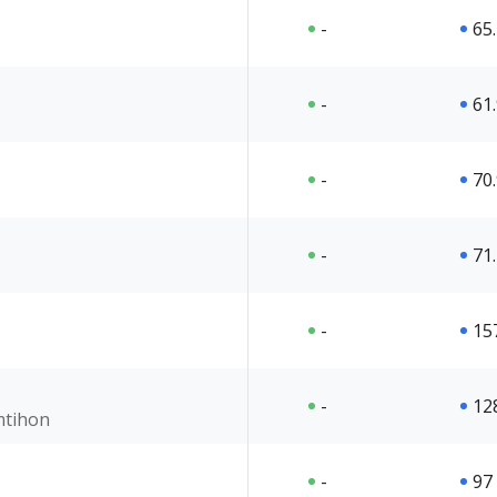
-
65
-
61
-
70
-
71
-
15
-
12
imtihon
-
97