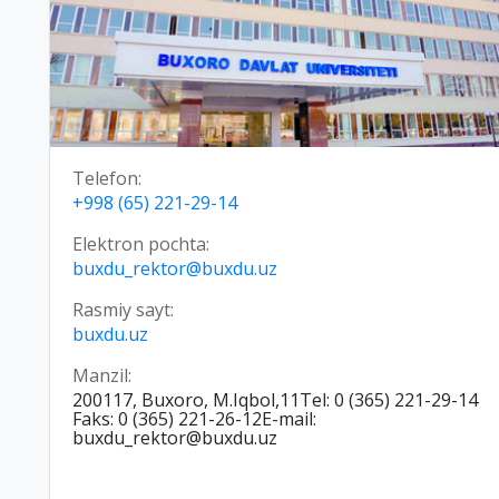
Telefon:
+998 (65) 221-29-14
Elektron pochta:
buxdu_rektor@buxdu.uz
Rasmiy sayt:
buxdu.uz
Manzil:
200117, Buxoro, M.Iqbol,11Tel: 0 (365) 221-29-14
Faks: 0 (365) 221-26-12E-mail:
buxdu_rektor@buxdu.uz