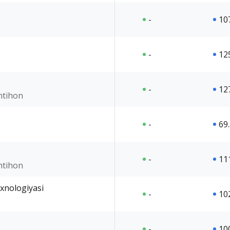
-
10
-
12
-
12
imtihon
-
69
-
11
imtihon
exnologiyasi
-
10
-
10