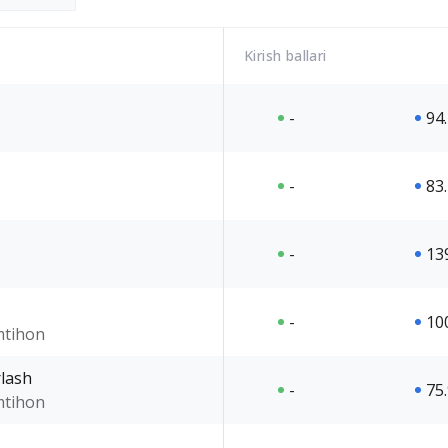
Kirish ballari
-
94
-
83
-
13
-
10
imtihon
rlash
-
75
imtihon