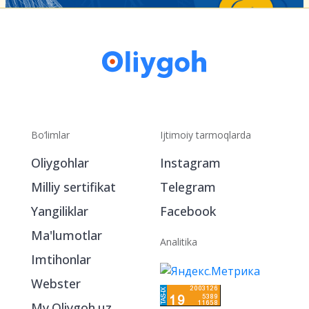
Bo‘limlar
Ijtimoiy tarmoqlarda
Oliygohlar
Instagram
Milliy sertifikat
Telegram
Yangiliklar
Facebook
Ma'lumotlar
Analitika
Imtihonlar
Webster
My.Oliygoh.uz