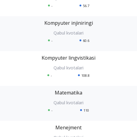
-
56.7
Kompyuter injiniringi
-
60.6
Kompyuter lingvistikasi
-
108.8
Matematika
-
110
Menejment