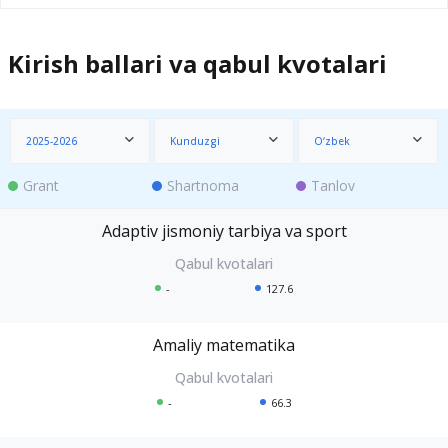
Kirish ballari va qabul kvotalari
2025-2026
Kunduzgi
O‘zbek
Grant
Shartnoma
Tanlov
Adaptiv jismoniy tarbiya va sport
-
127.6
Amaliy matematika
-
66.3