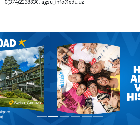
0(374)2238830, agsu_info@edu.uz