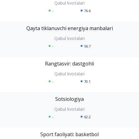
-
76.6
Qayta tiklanuvchi energiya manbalari
-
56.7
Rangtasvir: dastgohli
-
70.1
Sotsiologiya
-
62.2
Sport faoliyati: basketbol