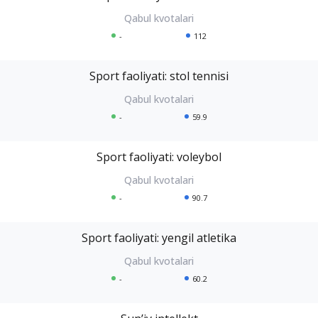
-
112
Sport faoliyati: stol tennisi
-
59.9
Sport faoliyati: voleybol
-
90.7
Sport faoliyati: yengil atletika
-
60.2