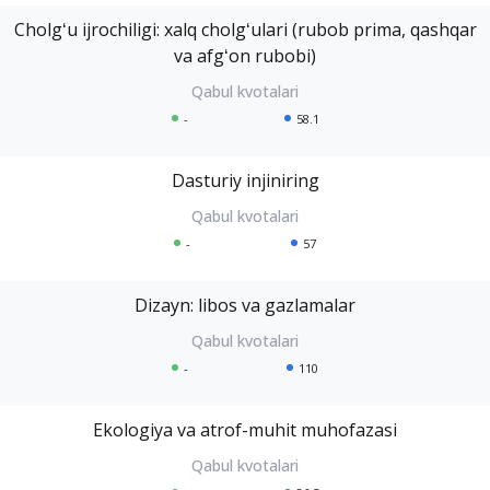
Cholgʻu ijrochiligi: xalq cholgʻulari (rubob prima, qashqar
va afgʻon rubobi)
-
58.1
Dasturiy injiniring
-
57
Dizayn: libos va gazlamalar
-
110
Ekologiya va atrof-muhit muhofazasi