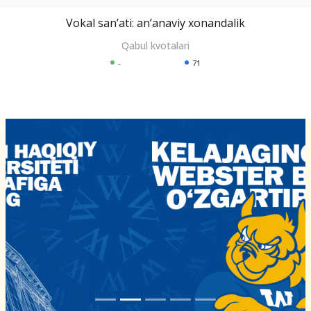
Vokal sanʼati: anʼanaviy xonandalik
-
71