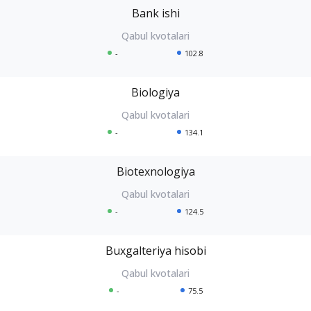
Bank ishi
-
102.8
Biologiya
-
134.1
Biotexnologiya
-
124.5
Buxgalteriya hisobi
-
75.5