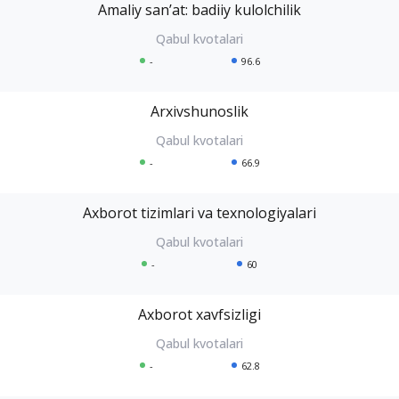
Amaliy sanʼat: badiiy kulolchilik
-
96.6
Arxivshunoslik
-
66.9
Axborot tizimlari va texnologiyalari
-
60
Axborot xavfsizligi
-
62.8