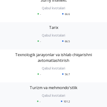
Sunʼiy intellekt
-
66.6
Tarix
-
66.5
Texnologik jarayonlar va ishlab chiqarishni
avtomatlashtirish
-
56.7
Turizm va mehmondoʻstlik
-
101.2