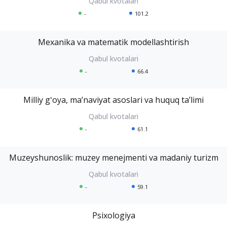
-
101.2
Mexanika va matematik modellashtirish
-
66.4
Milliy gʻoya, maʼnaviyat asoslari va huquq taʼlimi
-
61.1
Muzeyshunoslik: muzey menejmenti va madaniy turizm
-
59.1
Psixologiya