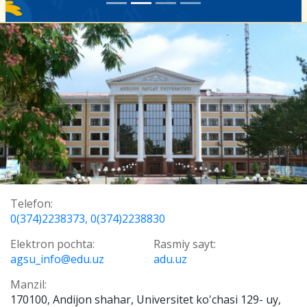
Telefon:
0(374)2238373, 0(374)2238830
Elektron pochta:
Rasmiy sayt:
agsu_info@edu.uz
adu.uz
Manzil:
170100, Andijon shahar, Universitet ko'chasi 129- uy,