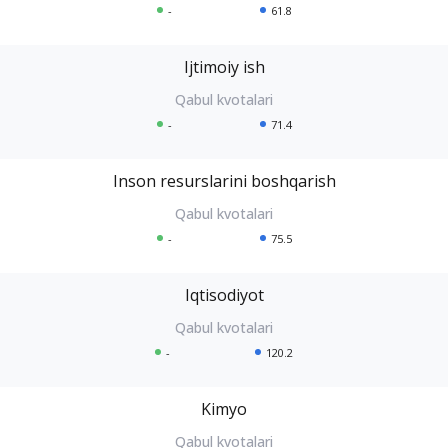
-
61.8
Ijtimoiy ish
-
71.4
Inson resurslarini boshqarish
-
75.5
Iqtisodiyot
-
120.2
Kimyo