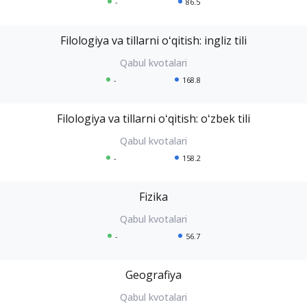
-
86.5
Filologiya va tillarni oʻqitish: ingliz tili
-
168.8
Filologiya va tillarni oʻqitish: oʻzbek tili
-
158.2
Fizika
-
56.7
Geografiya