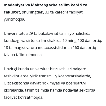
madaniyat va Maktabgacha ta'lim kabi 9 ta
fakultet
, shuningdek, 33 ta kafedra faoliyat
yuritmoqda.
Universitetda 29 ta bakalavriat ta’lim yo‘nalishida
kunduzgi va sirtqi ta'lim shaklida 10 ming 100 dan ortiq,
18 ta magistratura mutaxassisliklarida 160 dan ortiq
talaba ta’lim olmoqda.
Hozirgi kunda universitet bitiruvchilari xalqaro
tashkilotlarda, yirik transmilliy korporatsiyalarda,
O‘zbekistonda davlat hokimiyati va boshqaruvi
idoralarida, ta’lim tizimida hamda nodavlat sektorda
faoliyat ko‘rsatmoqda.