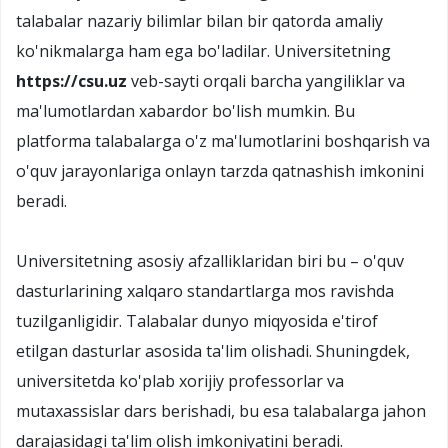
talabalar nazariy bilimlar bilan bir qatorda amaliy
ko'nikmalarga ham ega bo'ladilar. Universitetning
https://csu.uz
veb-sayti orqali barcha yangiliklar va
ma'lumotlardan xabardor bo'lish mumkin. Bu
platforma talabalarga o'z ma'lumotlarini boshqarish va
o'quv jarayonlariga onlayn tarzda qatnashish imkonini
beradi.
Universitetning asosiy afzalliklaridan biri bu – o'quv
dasturlarining xalqaro standartlarga mos ravishda
tuzilganligidir. Talabalar dunyo miqyosida e'tirof
etilgan dasturlar asosida ta'lim olishadi. Shuningdek,
universitetda ko'plab xorijiy professorlar va
mutaxassislar dars berishadi, bu esa talabalarga jahon
darajasidagi ta'lim olish imkoniyatini beradi.