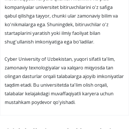
kompaniyalar universitet bitiruvchilarini o'z safiga
qabul qilishga tayyor, chunki ular zamonaviy bilim va
ko'nikmalarga ega. Shuningdek, bitiruvchilar o'z
startaplarini yaratish yoki ilmiy faoliyat bilan
shug'ullanish imkoniyatiga ega bo'ladilar.
Cyber University of Uzbekistan, yuqori sifatli ta'lim,
zamonaviy texnologiyalar va xalqaro miqyosda tan
olingan dasturlar orqali talabalarga ajoyib imkoniyatlar
taqdim etadi. Bu universitetda ta'lim olish orqali,
talabalar kelajakdagi muvaffaqiyatli karyera uchun
mustahkam poydevor qo'yishadi.