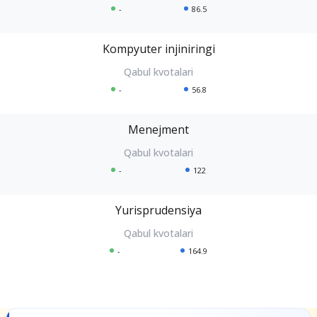
-
86.5
Kompyuter injiniringi
-
56.8
Menejment
-
122
Yurisprudensiya
-
164.9