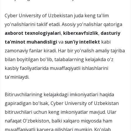
Cyber University of Uzbekistan juda keng ta'lim
yo'nalishlarini taklif etadi. Asosiy yo'nalishlar qatoriga
axborot texnologiyalari
,
kiberxavfsizlik
,
dasturiy
ta'minot muhandisligi
va
sun'iy intellekt
kabi
zamonaviy fanlar kiradi. Har bir yo'nalish amaliy tajriba
bilan boyitilgan bo'lib, talabalarning kelajakda o'z
kasbiy faoliyatlarida muvaffaqiyatli ishlashlarini
ta'minlaydi.
Bitiruvchilarining kelajakdagi imkoniyatlari haqida
gapiradigan bo'lsak, Cyber University of Uzbekistan
bitiruvchilari uchun keng imkoniyatlar mavjud. Ular
nafaqat O'zbekiston, balki xalqaro miqyosda ham
muvaffaqiyatli karyera qilishlari mumkin. Ko'plab