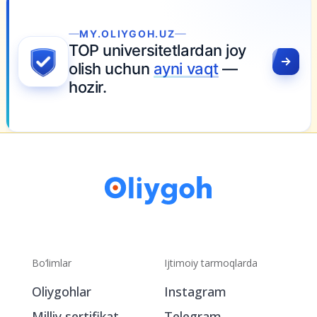
LIYGOH.UZ
niversitetlardan joy
 uchun
ayni vaqt
—