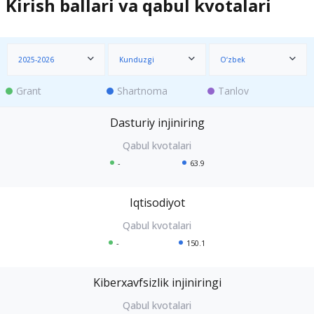
Kirish ballari va qabul kvotalari
2025-2026
Kunduzgi
O‘zbek
Grant
Shartnoma
Tanlov
Dasturiy injiniring
-
63.9
Iqtisodiyot
-
150.1
Kiberxavfsizlik injiniringi