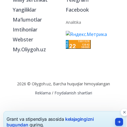
Bo‘limlar
Ijtimoiy tarmoqlarda
Oliygohlar
Instagram
Milliy sertifikat
Telegram
Yangiliklar
Facebook
Ma'lumotlar
Analitika
Imtihonlar
Webster
My.Oliygoh.uz
2026 © Oliygoh.uz, Barcha huquqlar himoyalangan
Reklama
/
Foydalanish shartlari
Grant va stipendiya asosida
kelajagingizni
bugundan
quring.