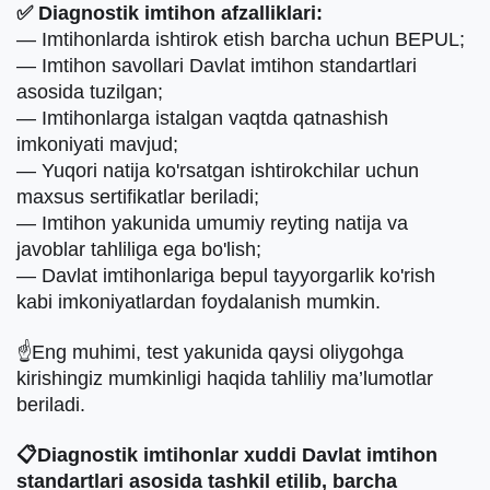
✅ Diagnostik imtihon afzalliklari:
— Imtihonlarda ishtirok etish barcha uchun BEPUL;
— Imtihon savollari Davlat imtihon standartlari
asosida tuzilgan;
— Imtihonlarga istalgan vaqtda qatnashish
imkoniyati mavjud;
— Yuqori natija ko'rsatgan ishtirokchilar uchun
maxsus sertifikatlar beriladi;
— Imtihon yakunida umumiy reyting natija va
javoblar tahliliga ega bo'lish;
— Davlat imtihonlariga bepul tayyorgarlik ko'rish
kabi imkoniyatlardan foydalanish mumkin.
☝️Eng muhimi, test yakunida qaysi oliygohga
kirishingiz mumkinligi haqida tahliliy ma’lumotlar
beriladi.
📋Diagnostik imtihonlar xuddi Davlat imtihon
standartlari asosida tashkil etilib, barcha