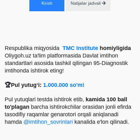
Kirish
Natijalar jadvali
Respublika miqyosida
TMC Institute
homiyligida
Oliygoh.uz ta'lim platformasida Davlat imtihon
standartlari asosida tashkil qilingan 95-Diagnostik
imtihonda ishtirok eting!
🏆Pul yutugʻi:
1.000.000 so'm!
Pul yutuqlari testda ishtirok etib,
kamida 100 ball
to'plagan
barcha ishtirokchilar orasidan jonli efirda
tasodifiy raqamlar genarotori orqali aniqlanadi
hamda
@imtihon_sovrinlari
kanalida e'lon qilinadi.