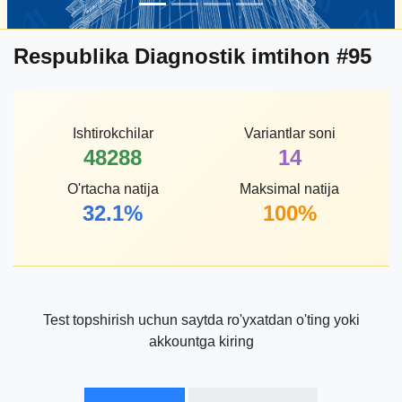
Respublika Diagnostik imtihon #95
Ishtirokchilar
Variantlar soni
48288
14
O'rtacha natija
Maksimal natija
32.1%
100%
Test topshirish uchun saytda ro'yxatdan o'ting yoki
akkountga kiring