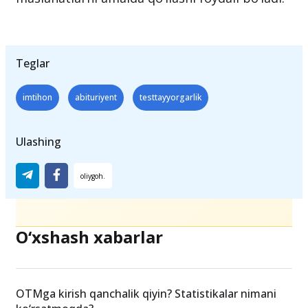
Teglar
imtihon
abituriyent
testtayyorgarlik
Ulashing
O‘xshash xabarlar
OTMga kirish qanchalik qiyin? Statistikalar nimani