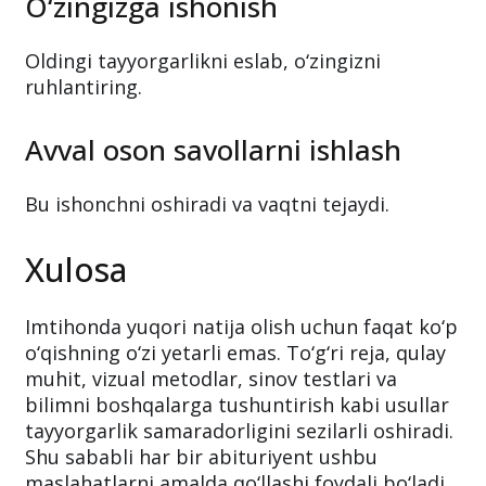
O‘zingizga ishonish
Oldingi tayyorgarlikni eslab, o‘zingizni
ruhlantiring.
Avval oson savollarni ishlash
Bu ishonchni oshiradi va vaqtni tejaydi.
Xulosa
Imtihonda yuqori natija olish uchun faqat ko‘p
o‘qishning o‘zi yetarli emas. To‘g‘ri reja, qulay
muhit, vizual metodlar, sinov testlari va
bilimni boshqalarga tushuntirish kabi usullar
tayyorgarlik samaradorligini sezilarli oshiradi.
Shu sababli har bir abituriyent ushbu
maslahatlarni amalda qo‘llashi foydali bo‘ladi.