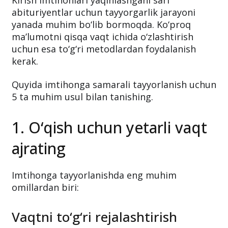
Kirish imtihonlari yaqinlashgani sari
abituriyentlar uchun tayyorgarlik jarayoni
yanada muhim bo‘lib bormoqda. Ko‘proq
ma’lumotni qisqa vaqt ichida o‘zlashtirish
uchun esa to‘g‘ri metodlardan foydalanish
kerak.
Quyida imtihonga samarali tayyorlanish uchun
5 ta muhim usul bilan tanishing.
1. O‘qish uchun yetarli vaqt
ajrating
Imtihonga tayyorlanishda eng muhim
omillardan biri:
Vaqtni to‘g‘ri rejalashtirish