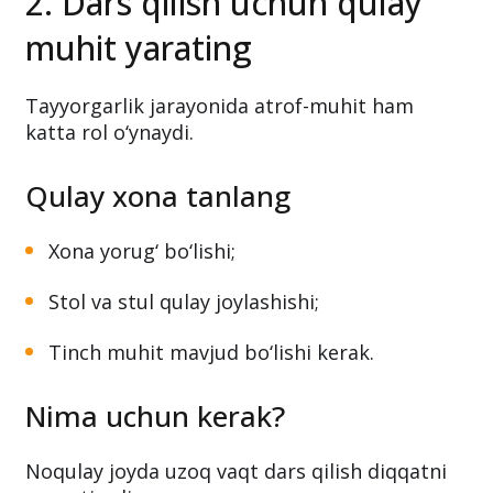
2. Dars qilish uchun qulay
muhit yarating
Tayyorgarlik jarayonida atrof-muhit ham
katta rol o‘ynaydi.
Qulay xona tanlang
Xona yorug‘ bo‘lishi;
Stol va stul qulay joylashishi;
Tinch muhit mavjud bo‘lishi kerak.
Nima uchun kerak?
Noqulay joyda uzoq vaqt dars qilish diqqatni