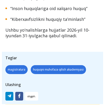
“Inson huquqlariga oid xalqaro huquq”
“Kiberxavfsizlikni huquqiy ta’minlash”
Ushbu yo‘nalishlarga hujjatlar 2026-yil 10-
iyundan 31-iyulgacha qabul qilinadi.
Teglar
magistratura
huquqni muhofaza qilish akademiyasi
Ulashing