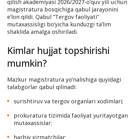
qilish akademiyasi 2026/2027-o‘quv yili uchun
magistratura bosqichiga qabul jarayonini
e’lon qildi. Qabul “Tergov faoliyati”
mutaxassisligi bo‘yicha kunduzgi ta’lim
shaklida amalga oshiriladi.
Kimlar hujjat topshirishi
mumkin?
Mazkur magistratura yo‘nalishiga quyidagi
talabgorlar qabul qilinadi:
surishtiruv va tergov organlari xodimlari;
prokuratura tizimida faoliyat yuritayotgan
mutaxassislar;
harbiy xizmatchilar;