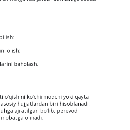
ilish;
ni olish;
larini baholash.
ati o‘qishini ko‘chirmoqchi yoki qayta
asosiy hujjatlardan biri hisoblanadi.
ruhga ajratilgan bo‘lib, perevod
inobatga olinadi.