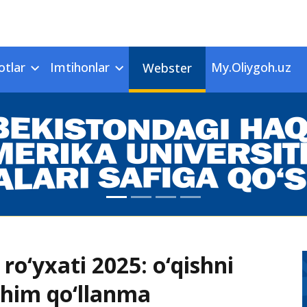
otlar
Imtihonlar
My.Oliygoh.uz
Webster
ro‘yxati 2025: o‘qishni
uhim qo‘llanma