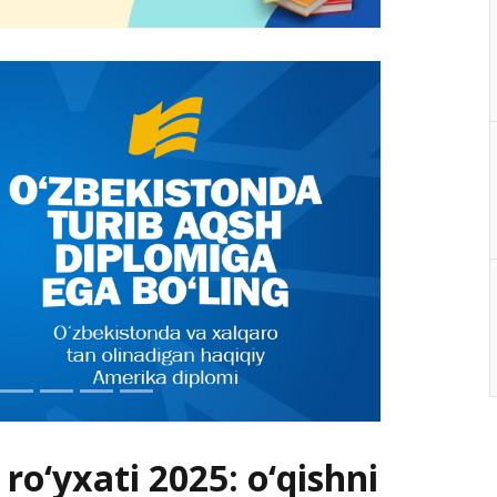
ro‘yxati 2025: o‘qishni