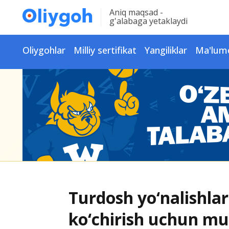
Aniq maqsad -
g'alabaga yetaklaydi
Oliygohlar
Milliy sertifikat
Yangiliklar
Ma'lum
Turdosh yo‘nalishlar 
ko‘chirish uchun m