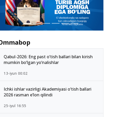
Ommabop
Qabul-2026: Eng past o‘tish ballari bilan kirish
mumkin bo‘lgan yo‘nalishlar
13-iyun 00:02
Ichki ishlar vazirligi Akademiyasi o‘tish ballari
2026 rasman e’lon qilindi
25-iyul 16:55