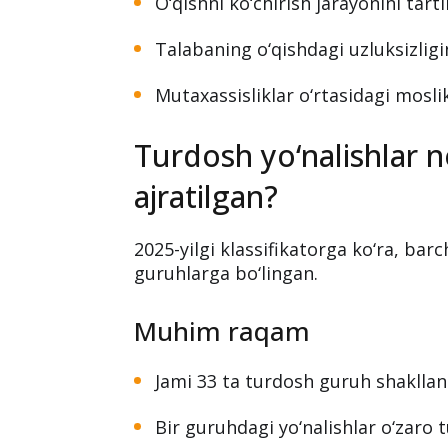
O‘qishni ko‘chirish jarayonini tarti
Talabaning o‘qishdagi uzluksizligi
Mutaxassisliklar o‘rtasidagi mosli
Turdosh yo‘nalishlar 
ajratilgan?
2025-yilgi klassifikatorga ko‘ra, barc
guruhlarga bo‘lingan.
Muhim raqam
Jami 33 ta turdosh guruh shakllant
Bir guruhdagi yo‘nalishlar o‘zaro 