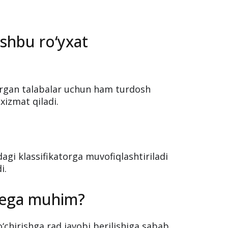
shbu ro‘yxat
hirgan talabalar uchun ham turdosh
 xizmat qiladi.
dagi klassifikatorga muvofiqlashtiriladi
i.
 nega muhim?
ko‘chirishga rad javobi berilishiga sabab