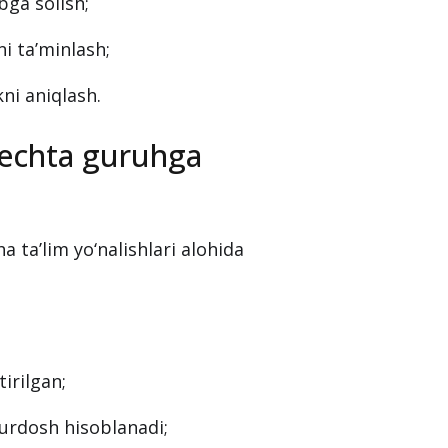
bga solish;
ni ta’minlash;
kni aniqlash.
nechta guruhga
ha ta’lim yo‘nalishlari alohida
irilgan;
turdosh hisoblanadi;