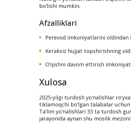
bo‘lishi mumkin.
Afzalliklari
Perevod imkoniyatlarini oldindan b
Keraksiz hujjat topshirishning oldi
O‘qishni davom ettirish imkoniyat
Xulosa
2025-yilgi turdosh yo‘nalishlar ro‘yx
tiklamoqchi bo‘lgan talabalar uchun 
Ta’lim yo‘nalishlari 33 ta turdosh gu
jarayonida aynan shu moslik mezoni 