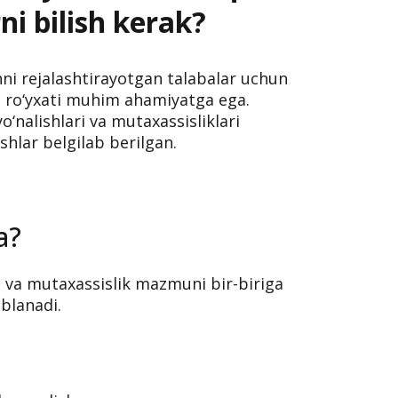
ni bilish kerak?
shni rejalashtirayotgan talabalar uchun
ari ro‘yxati muhim ahamiyatga ega.
o‘nalishlari va mutaxassisliklari
ishlar belgilab berilgan.
a?
i va mutaxassislik mazmuni bir-biriga
oblanadi.