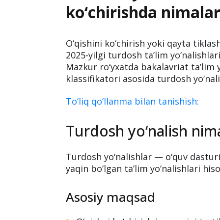
ko‘chirishda nimalar
O‘qishini ko‘chirish yoki qayta tikla
2025-yilgi turdosh ta’lim yo‘nalishl
Mazkur ro‘yxatda bakalavriat ta’lim y
klassifikatori asosida turdosh yo‘nal
To‘liq qo‘llanma bilan tanishish:
Turdosh yo‘nalish nim
Turdosh yo‘nalishlar — o‘quv dastur
yaqin bo‘lgan ta’lim yo‘nalishlari his
Asosiy maqsad