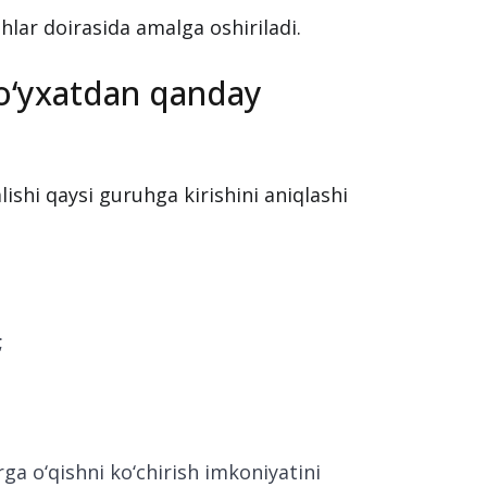
hlar doirasida amalga oshiriladi.
ro‘yxatdan qanday
lishi qaysi guruhga kirishini aniqlashi
;
ga o‘qishni ko‘chirish imkoniyatini