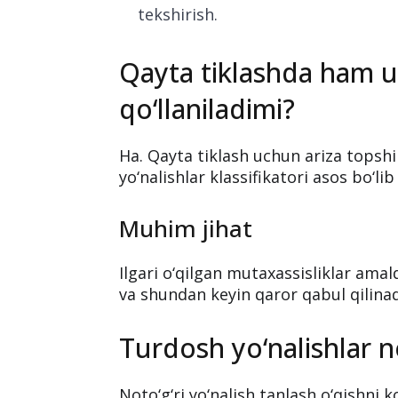
tekshirish.
Qayta tiklashda ham u
qo‘llaniladimi?
Ha. Qayta tiklash uchun ariza tops
yo‘nalishlar klassifikatori asos bo‘lib
Muhim jihat
Ilgari o‘qilgan mutaxassisliklar amal
va shundan keyin qaror qabul qilinad
Turdosh yo‘nalishlar
Noto‘g‘ri yo‘nalish tanlash o‘qishni 