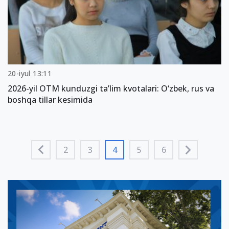
20-iyul 13:11
2026-yil OTM kunduzgi ta’lim kvotalari: O‘zbek, rus va
boshqa tillar kesimida
2
3
4
5
6