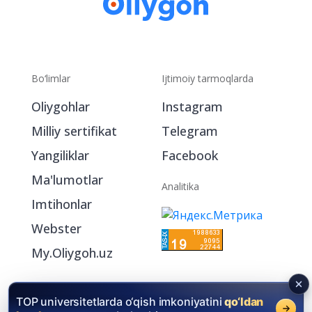
Bo‘limlar
Ijtimoiy tarmoqlarda
Oliygohlar
Instagram
Milliy sertifikat
Telegram
Yangiliklar
Facebook
Ma'lumotlar
Analitika
Imtihonlar
Webster
My.Oliygoh.uz
TOP universitetlarda o‘qish imkoniyatini
qo‘ldan