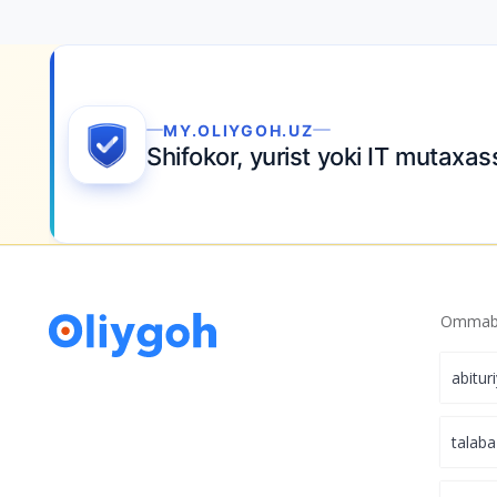
MY.OLIYGOH.UZ
Shifokor, yurist yoki IT mutaxass
Ommabo
abitur
talaba