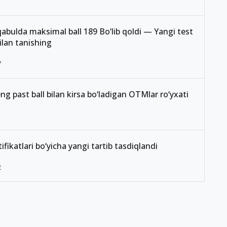
abulda maksimal ball 189 Bo‘lib qoldi — Yangi test
ilan tanishing
7
ng past ball bilan kirsa bo‘ladigan OTMlar ro‘yxati
1
rtifikatlari bo‘yicha yangi tartib tasdiqlandi
2