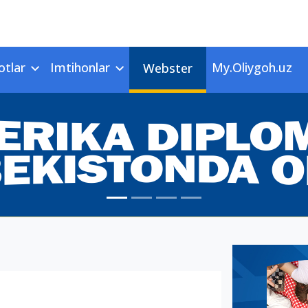
otlar
Imtihonlar
My.Oliygoh.uz
Webster