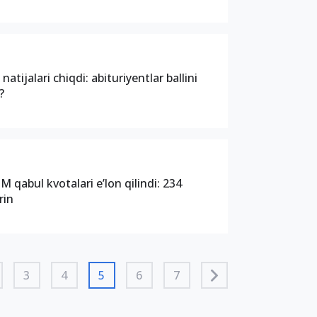
natijalari chiqdi: abituriyentlar ballini
?
 qabul kvotalari e’lon qilindi: 234
rin
3
4
5
6
7