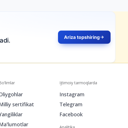
Ariza topshiring
adi.
Bo‘limlar
Ijtimoiy tarmoqlarda
Oliygohlar
Instagram
Milliy sertifikat
Telegram
Yangiliklar
Facebook
Ma'lumotlar
Analitika