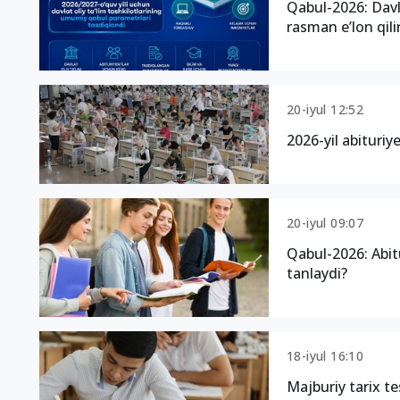
Qabul-2026: Davl
rasman e’lon qili
20-iyul 12:52
2026-yil abituri
20-iyul 09:07
Qabul-2026: Abit
tanlaydi?
18-iyul 16:10
Majburiy tarix te