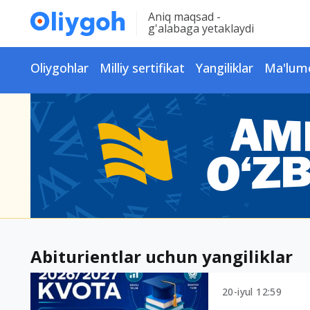
Aniq maqsad -
g'alabaga yetaklaydi
Oliygohlar
Milliy sertifikat
Yangiliklar
Ma'lum
Abiturientlar uchun yangiliklar
20-iyul 12:59