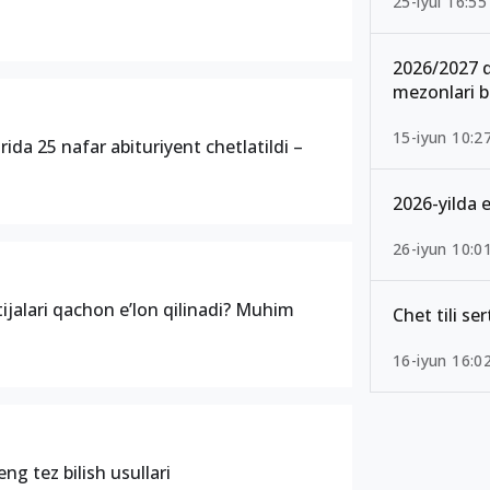
25-iyul 16:55
2026/2027 q
mezonlari b
15-iyun 10:2
rida 25 nafar abituriyent chetlatildi –
2026-yilda e
26-iyun 10:0
jalari qachon e’lon qilinadi? Muhim
Chet tili se
16-iyun 16:0
eng tez bilish usullari