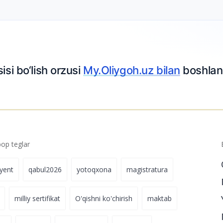
isi bo‘lish orzusi
My.Oliygoh.uz bilan
boshlan
p teglar
iyent
qabul2026
yotoqxona
magistratura
milliy sertifikat
O'qishni ko'chirish
maktab