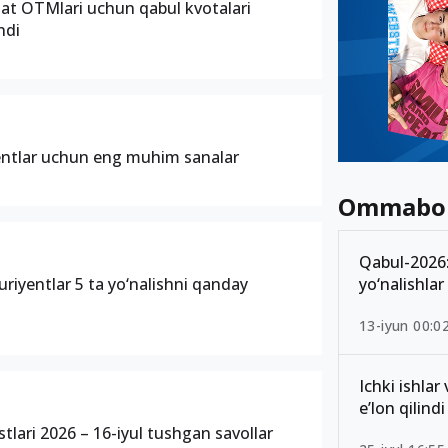
at OTMlari uchun qabul kvotalari
ndi
yentlar uchun eng muhim sanalar
Ommabo
Qabul-2026: 
yo‘nalishlar
uriyentlar 5 ta yo‘nalishni qanday
13-iyun 00:0
Ichki ishlar
e’lon qilindi
stlari 2026 – 16-iyul tushgan savollar