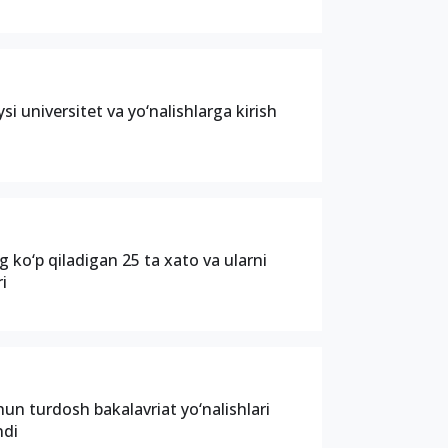
ysi universitet va yo‘nalishlarga kirish
g ko‘p qiladigan 25 ta xato va ularni
ri
hun turdosh bakalavriat yo‘nalishlari
ndi