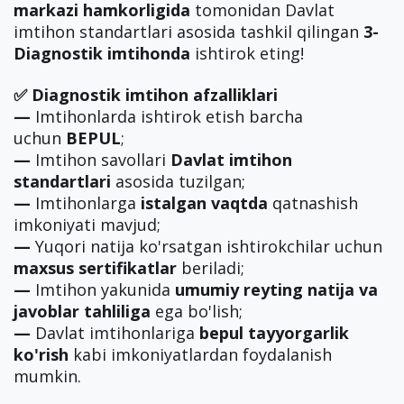
markazi hamkorligida
tomonidan Davlat
imtihon standartlari asosida tashkil qilingan
3-
Diagnostik imtihonda
ishtirok eting!
✅ Diagnostik imtihon afzalliklari
—
Imtihonlarda ishtirok etish barcha
uchun
BEPUL
;
—
Imtihon savollari
Davlat imtihon
standartlari
asosida tuzilgan;
—
Imtihonlarga
istalgan vaqtda
qatnashish
imkoniyati mavjud;
—
Yuqori natija ko'rsatgan ishtirokchilar uchun
maxsus sertifikatlar
beriladi;
—
Imtihon yakunida
umumiy reyting natija va
javoblar tahliliga
ega bo'lish;
—
Davlat imtihonlariga
bepul tayyorgarlik
ko'rish
kabi imkoniyatlardan foydalanish
mumkin.