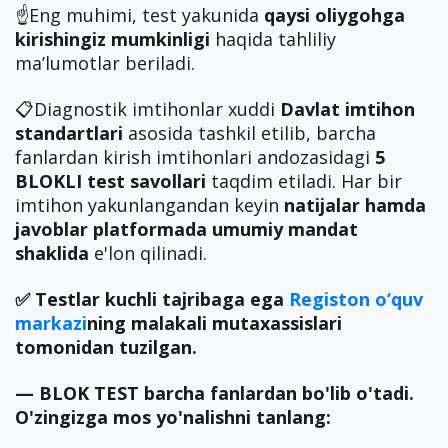
☝️Eng muhimi, test yakunida
qaysi oliygohga
kirishingiz mumkinligi
haqida tahliliy
ma’lumotlar beriladi.
📋Diagnostik imtihonlar xuddi
Davlat imtihon
standartlari
asosida tashkil etilib, barcha
fanlardan kirish imtihonlari andozasidagi
5
BLOKLI test savollari
taqdim etiladi. Har bir
imtihon yakunlangandan keyin
natijalar hamda
javoblar
platformada umumiy mandat
shaklida
e'lon qilinadi.
✅ Testlar kuchli tajribaga ega
Registon o‘quv
markazi
ning malakali mutaxassislari
tomonidan tuzilgan.
— BLOK TEST barcha fanlardan bo'lib o'tadi.
O'zingizga mos yo'nalishni tanlang: