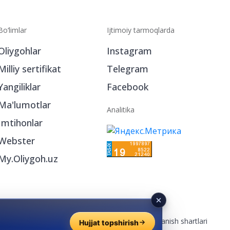
Bo‘limlar
Ijtimoiy tarmoqlarda
Oliygohlar
Instagram
Milliy sertifikat
Telegram
Yangiliklar
Facebook
Ma'lumotlar
Analitika
Imtihonlar
Webster
My.Oliygoh.uz
Reklama
/
Foydalanish shartlari
Hujjat topshirish