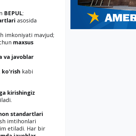
un
BEPUL
;
rtlari
asosida
h imkoniyati mavjud;
uchun
maxsus
a va javoblar
 ko'rish
kabi
ga kirishingiz
ladi.
hon standartlari
ish imtihonlari
m etiladi. Har bir
amda javoblar