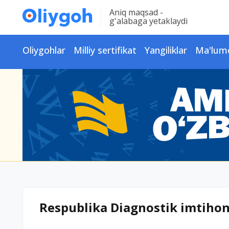
Aniq maqsad -
g'alabaga yetaklaydi
Oliygohlar
Milliy sertifikat
Yangiliklar
Ma'lum
Respublika Diagnostik imtiho