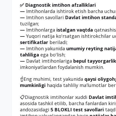
✅ Diagnostik imtihon afzalliklari
—
Imtihonlarda ishtirok etish barcha uch
—
Imtihon savollari
Davlat imtihon standa
tuzilgan;
—
Imtihonlarga
istalgan vaqtda
qatnashis
—
Yuqori natija ko'rsatgan ishtirokchilar 
sertifikatlar
beriladi;
—
Imtihon yakunida
umumiy reyting natij
tahliliga
ega bo'lish;
—
Davlat imtihonlariga
bepul tayyorgarlik
imkoniyatlardan foydalanish mumkin.
☝️Eng muhimi, test yakunida
qaysi oliygoh
mumkinligi
haqida tahliliy ma’lumotlar beri
📋Diagnostik imtihonlar xuddi
Davlat imti
asosida tashkil etilib, barcha fanlardan kir
andozasidagi
5 BLOKLI test savollari
taqdi
imtihon yakunlangandan keyin
natijalar h