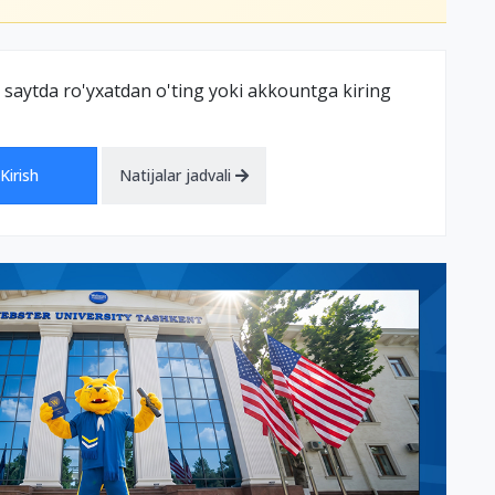
 saytda ro'yxatdan o'ting yoki akkountga kiring
Kirish
Natijalar jadvali