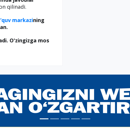
on qilinadi.
‘quv markazi
ning
an.
adi. O'zingizga mos