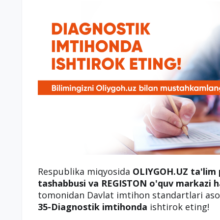
Respublika miqyosida
OLIYGOH.UZ ta'lim 
tashabbusi va REGISTON o'quv markazi h
tomonidan Davlat imtihon standartlari asos
35-Diagnostik imtihonda
ishtirok eting!