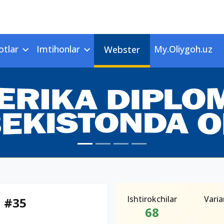
otlar
Imtihonlar
My.Oliygoh.uz
Webster
Ishtirokchilar
Varia
n #35
68