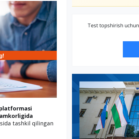
Test topshirish uchun
platformasi
amkorligida
ida tashkil qilingan