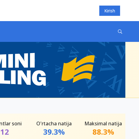
Kirish
ntlar soni
O'rtacha natija
Maksimal natija
12
39.3%
88.3%