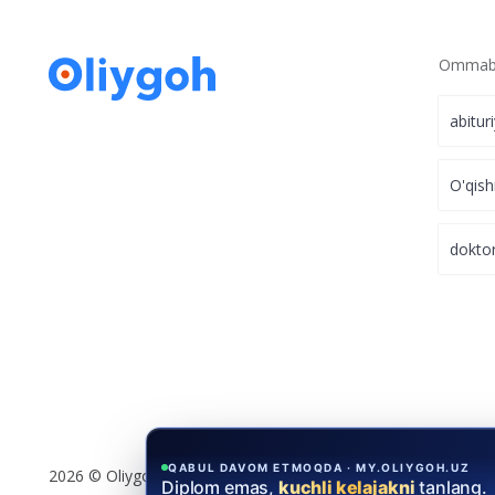
Ommabo
abitur
O'qish
dokto
QABUL DAVOM ETMOQDA · MY.OLIYGOH.UZ
2026 © Oliygoh.uz, Barcha huquqlar himoyalangan
Stipendiya yutishni istasangiz,
qabul yop