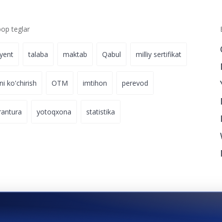
p teglar
iyent
talaba
maktab
Qabul
milliy sertifikat
ni ko'chirish
OTM
imtihon
perevod
rantura
yotoqxona
statistika
ilishini
kutmang.