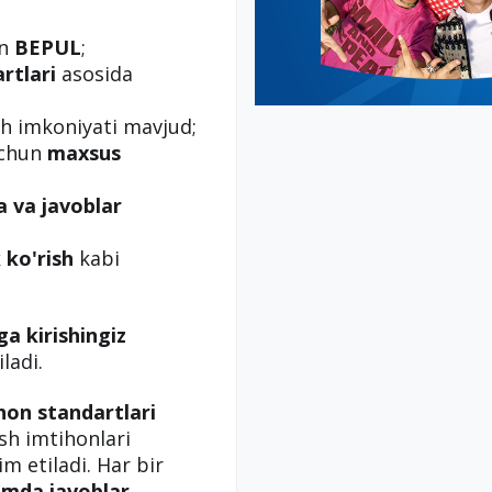
un
BEPUL
;
rtlari
asosida
h imkoniyati mavjud;
uchun
maxsus
a va javoblar
 ko'rish
kabi
ga kirishingiz
ladi.
hon standartlari
ish imtihonlari
m etiladi. Har bir
amda javoblar