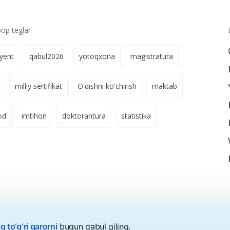
p teglar
iyent
qabul2026
yotoqxona
magistratura
milliy sertifikat
O'qishni ko'chirish
maktab
od
imtihon
doktorantura
statistika
g to‘g‘ri qarorni
bugun qabul qiling.