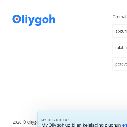
Ommabo
abitur
talaba
perev
MY.OLIYGOH.UZ
2026 © Oliygoh.uz, Barcha huquqlar himoyalangan
My.Oliygoh.uz bilan kelajagingiz uchun
en