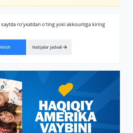
 saytda ro'yxatdan o'ting yoki akkountga kiring
Kirish
Natijalar jadvali