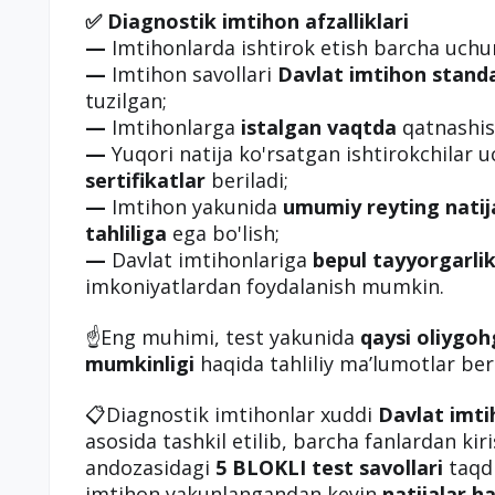
✅ Diagnostik imtihon afzalliklari
—
Imtihonlarda ishtirok etish barcha uch
—
Imtihon savollari
Davlat imtihon standa
tuzilgan;
—
Imtihonlarga
istalgan vaqtda
qatnashis
—
Yuqori natija ko'rsatgan ishtirokchilar 
sertifikatlar
beriladi;
—
Imtihon yakunida
umumiy reyting natij
tahliliga
ega bo'lish;
—
Davlat imtihonlariga
bepul tayyorgarlik
imkoniyatlardan foydalanish mumkin.
☝️Eng muhimi, test yakunida
qaysi oliygoh
mumkinligi
haqida tahliliy ma’lumotlar beri
📋Diagnostik imtihonlar xuddi
Davlat imti
asosida tashkil etilib, barcha fanlardan kir
andozasidagi
5 BLOKLI test savollari
taqdi
imtihon yakunlangandan keyin
natijalar h