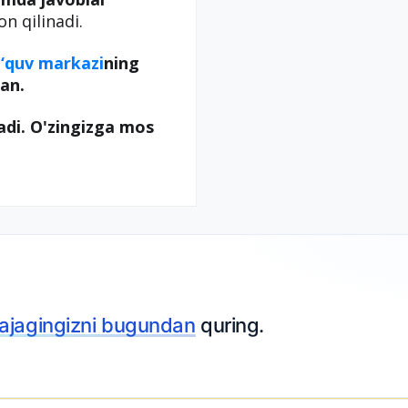
on qilinadi.
‘quv markazi
ning
an.
adi. O'zingizga mos
lajagingizni bugundan
quring.