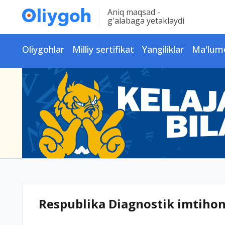
Aniq maqsad -
g'alabaga yetaklaydi
Oliygohlar
Milliy sertifikat
Yangiliklar
Ma'lum
Respublika Diagnostik imtiho