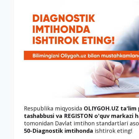
Respublika miqyosida
OLIYGOH.UZ ta'lim 
tashabbusi va REGISTON o'quv markazi h
tomonidan Davlat imtihon standartlari asos
50-Diagnostik imtihonda
ishtirok eting!