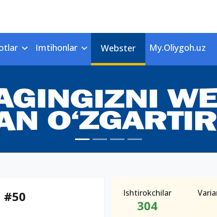
otlar
Imtihonlar
My.Oliygoh.uz
Webster
Ishtirokchilar
Varia
n #50
304