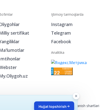
Bo‘limlar
Ijtimoiy tarmoqlarda
Oliygohlar
Instagram
Milliy sertifikat
Telegram
Yangiliklar
Facebook
Ma'lumotlar
Analitika
Imtihonlar
Webster
My.Oliygoh.uz
Reklama
/
Foydalanish shartlari
Hujjat topshirish