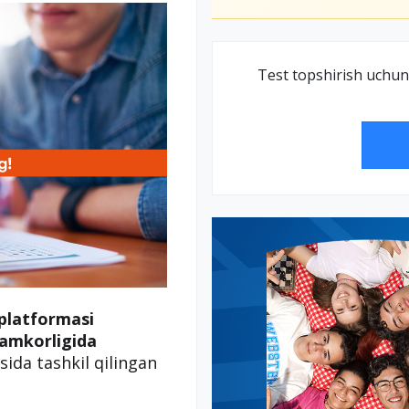
Test topshirish uchun
platformasi
amkorligida
ida tashkil qilingan