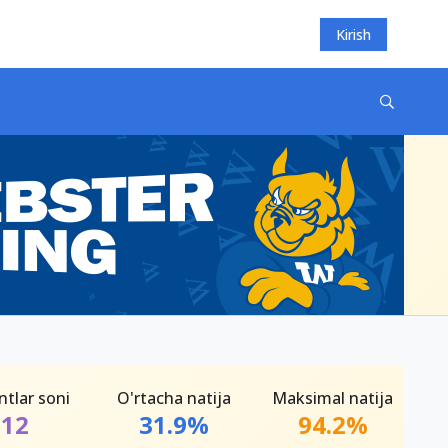
Kirish
ntlar soni
O'rtacha natija
Maksimal natija
12
31.9%
94.2%