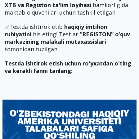
XTB va Registon ta'lim loyihasi
hamkorligida
maktab o'quvchilari uchun tashkil etilgan.
✅Testda ishtirok etib
haqiqiy imtihon
ruhiyatini
his eting! Testlar
“REGISTON” o‘quv
markazining malakali mutaxassislari
tomonidan tuzilgan.
Testda ishtirok etish uchun ro'yxatdan o'ting
va kerakli fanni tanlang: