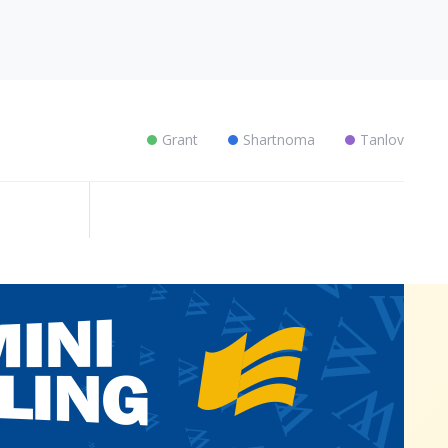
Grant
Shartnoma
Tanlov