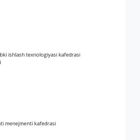
abki ishlash texnologiyasi kafedrasi
i
ati menejmenti kafedrasi