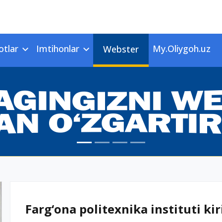
otlar
Imtihonlar
My.Oliygoh.uz
Webster
Farg‘ona politexnika instituti kir