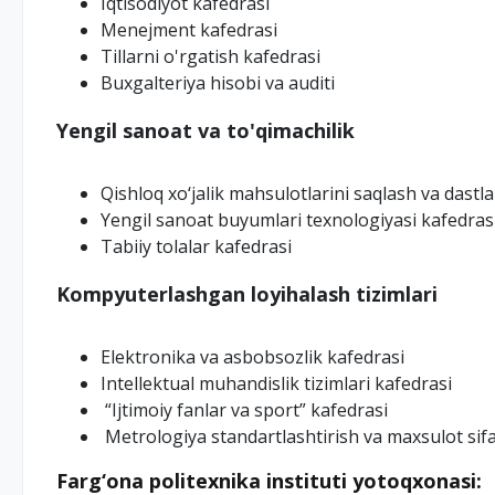
Iqtisodiyot kafedrasi
Menejment kafedrasi
Tillarni o'rgatish kafedrasi
Buxgalteriya hisobi va auditi
Yengil sanoat va to'qimachilik
Qishloq xo‘jalik mahsulotlarini saqlash va dastl
Yengil sanoat buyumlari texnologiyasi kafedras
Tabiiy tolalar kafedrasi
Kompyuterlashgan loyihalash tizimlari
Elektronika va asbobsozlik kafedrasi
Intellektual muhandislik tizimlari kafedrasi
“Ijtimoiy fanlar va sport” kafedrasi
Metrologiya standartlashtirish va maxsulot sif
Farg‘ona politexnika instituti yotoqxonasi: