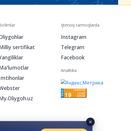
Bo‘limlar
Ijtimoiy tarmoqlarda
Oliygohlar
Instagram
Milliy sertifikat
Telegram
Yangiliklar
Facebook
Ma'lumotlar
Analitika
Imtihonlar
Webster
My.Oliygoh.uz