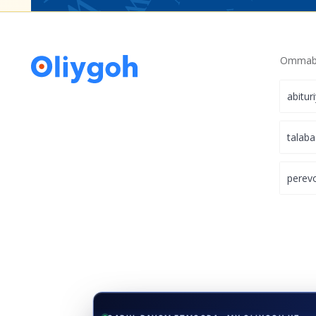
Ommabo
abitur
talaba
perev