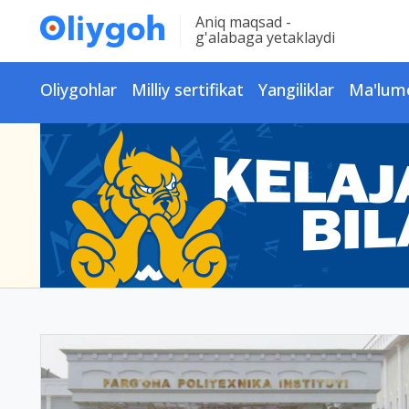
Aniq maqsad -
g'alabaga yetaklaydi
Oliygohlar
Milliy sertifikat
Yangiliklar
Ma'lum