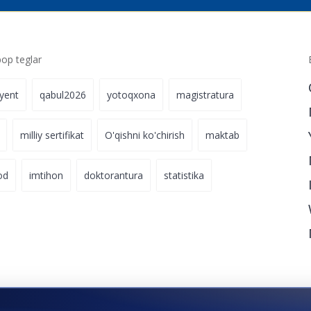
p teglar
iyent
qabul2026
yotoqxona
magistratura
milliy sertifikat
O'qishni ko'chirish
maktab
od
imtihon
doktorantura
statistika