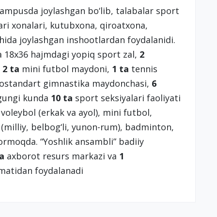
 kampusda joylashgan bo‘lib, talabalar sport
lari xonalari, kutubxona, qiroatxona,
hida joylashgan inshootlardan foydalanidi.
 18x36 hajmdagi yopiq sport zal,
2
,
2 ta
mini futbol maydoni,
1 ta
tennis
a nostandart gimnastika maydonchasi,
6
ugungi kunda
10 ta
sport seksiyalari faoliyati
 voleybol (erkak va ayol), mini futbol,
 (milliy, belbog‘li, yunon-rum), badminton,
 bormoqda. “Yoshlik ansambli” badiiy
ta
axborot resurs markazi va
1
zmatidan foydalanadi