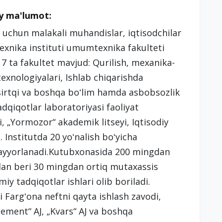
iy ma'lumot:
i uchun malakali muhandislar, iqtisodchilar
texnika instituti umumtexnika fakulteti
a 7 ta fakultet mavjud: Qurilish, mexanika-
xnologiyalari, Ishlab chiqarishda
sirtqi va boshqa boʻlim hamda asbobsozlik
adqiqotlar laboratoriyasi faoliyat
yi, „Yormozor“ akademik litseyi, Iqtisodiy
 Institutda 20 yoʻnalish boʻyicha
 tayyorlanadi.Kutubxonasida 200 mingdan
nidan beri 30 mingdan ortiq mutaxassis
miy tadqiqotlar ishlari olib boriladi.
ri Fargʻona neftni qayta ishlash zavodi,
sement“ AJ, „Kvars“ AJ va boshqa