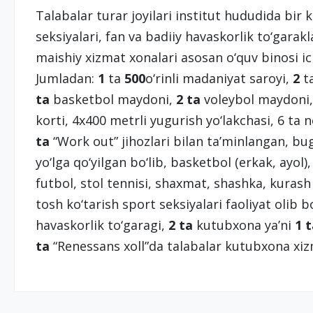
Talabalar turar joyilari institut hududida bir
seksiyalari, fan va badiiy havaskorlik to‘garak
maishiy xizmat xonalari asosan o‘quv binosi ic
Jumladan:
1
ta
500
o‘rinli madaniyat saroyi,
2
ta
ta
basketbol maydoni,
2 ta
voleybol maydoni
korti, 4x400 metrli yugurish yo‘lakchasi, 6 t
ta
“Work out” jihozlari bilan ta’minlangan, b
yo‘lga qo‘yilgan bo‘lib, basketbol (erkak, ayol),
futbol, stol tennisi, shaxmat, shashka, kurash
tosh ko‘tarish sport seksiyalari faoliyat olib
havaskorlik to‘garagi,
2 ta
kutubxona ya’ni
1 
ta
“Renessans xoll”da talabalar kutubxona xi