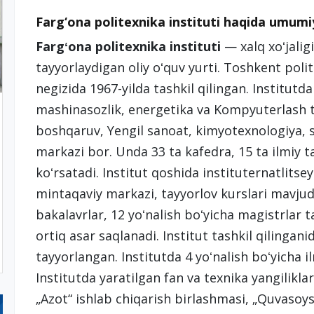
Farg‘ona politexnika instituti haqida umum
Fargʻona politexnika instituti
— xalq xoʻjalig
tayyorlaydigan oliy oʻquv yurti. Toshkent poli
negizida 1967-yilda tashkil qilingan. Institutd
mashinasozlik, energetika va Kompyuterlash te
boshqaruv, Yengil sanoat, kimyotexnologiya, 
markazi bor. Unda 33 ta kafedra, 15 ta ilmiy t
koʻrsatadi. Institut qoshida instituternatlitse
mintaqaviy markazi, tayyorlov kurslari mavjud.
bakalavrlar, 12 yoʻnalish boʻyicha magistrlar
ortiq asar saqlanadi. Institut tashkil qilinga
tayyorlangan. Institutda 4 yoʻnalish boʻyicha il
Institutda yaratilgan fan va texnika yangilikla
„Azot“ ishlab chiqarish birlashmasi, „Quvasoy