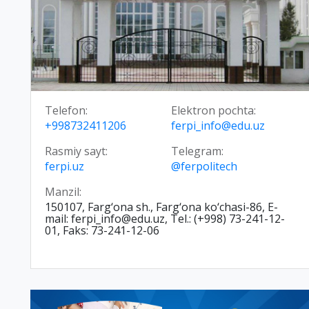
Telefon:
Elektron pochta:
+998732411206
ferpi_info@edu.uz
Rasmiy sayt:
Telegram:
ferpi.uz
@ferpolitech
Manzil:
150107, Farg‘ona sh., Farg‘ona ko‘chasi-86, E-
mail: ferpi_info@edu.uz, Tel.: (+998) 73-241-12-
01, Faks: 73-241-12-06