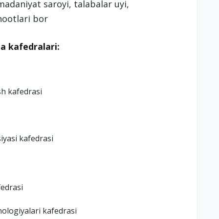
madaniyat saroyi, talabalar uyi,
hootlari bor
a kafedralari:
sh kafedrasi
siyasi kafedrasi
fedrasi
nologiyalari kafedrasi