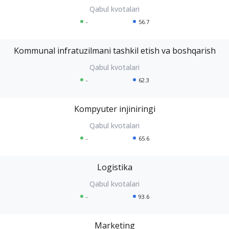
-
56.7
Kommunal infratuzilmani tashkil etish va boshqarish
-
62.3
Kompyuter injiniringi
-
65.6
Logistika
-
93.6
Marketing