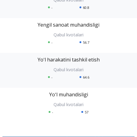
-
60.8
Yengil sanoat muhandisligi
-
56.7
Yoʻl harakatini tashkil etish
-
64.6
Yoʻl muhandisligi
-
57