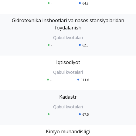
-
64.8
Gidrotexnika inshootlari va nasos stansiyalaridan
foydalanish
-
62.3
Iqtisodiyot
-
111.6
Kadastr
-
67.5
Kimyo muhandisligi