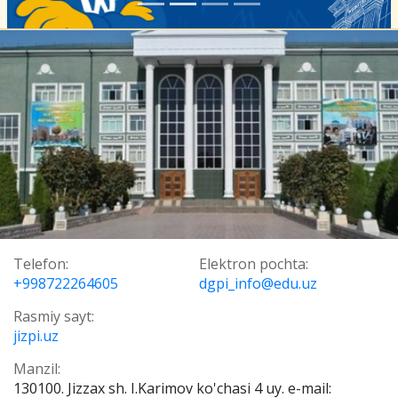
Telefon:
Elektron pochta:
+998722264605
dgpi_info@edu.uz
Rasmiy sayt:
jizpi.uz
Manzil:
130100. Jizzax sh. I.Karimov ko'chasi 4 uy. e-mail: