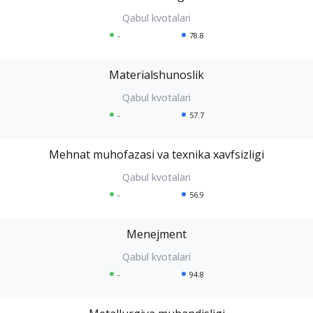
-
78.8
Materialshunoslik
-
57.7
Mehnat muhofazasi va texnika xavfsizligi
-
56.9
Menejment
-
94.8