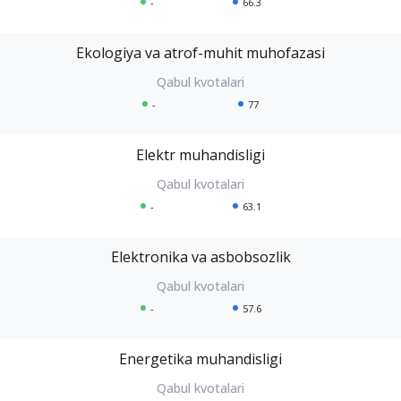
-
66.3
Ekologiya va atrof-muhit muhofazasi
-
77
Elektr muhandisligi
-
63.1
Elektronika va asbobsozlik
-
57.6
Energetika muhandisligi