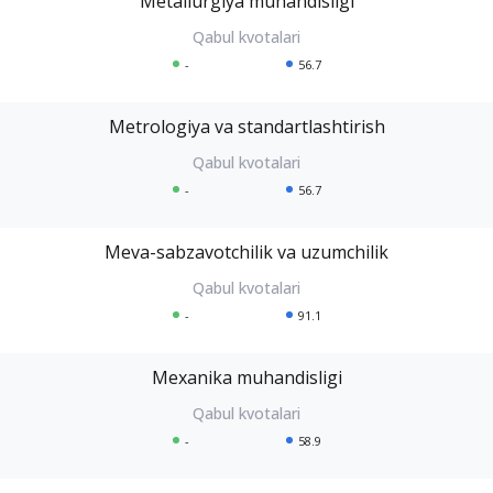
Metallurgiya muhandisligi
-
56.7
Metrologiya va standartlashtirish
-
56.7
Meva-sabzavotchilik va uzumchilik
-
91.1
Mexanika muhandisligi
-
58.9