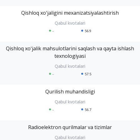
Qishloq xoʻjaligini mexanizatsiyalashtirish
-
56.9
Qishloq xoʻjalik mahsulotlarini saqlash va qayta ishlash
texnologiyasi
-
57.5
Qurilish muhandisligi
-
56.7
Radioelektron qurilmalar va tizimlar