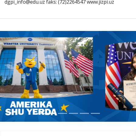
dgpi_info@edu.uz faks: (72)2264547 www.jizpi.uz