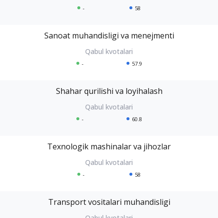
-
58
Sanoat muhandisligi va menejmenti
-
57.9
Shahar qurilishi va loyihalash
-
60.8
Texnologik mashinalar va jihozlar
-
58
Transport vositalari muhandisligi