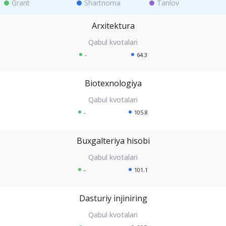
Grant
Shartnoma
Tanlov
Arxitektura
-
64.3
Biotexnologiya
-
105.8
Buxgalteriya hisobi
-
101.1
Dasturiy injiniring