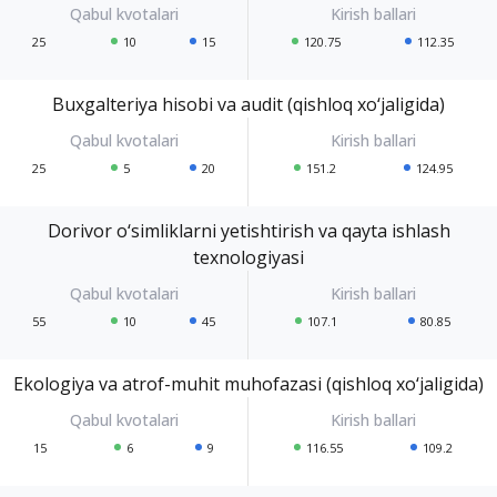
25
10
15
120.75
112.35
Buxgalteriya hisobi va audit (qishloq xo‘jaligida)
25
5
20
151.2
124.95
Dorivor o‘simliklarni yetishtirish va qayta ishlash
texnologiyasi
55
10
45
107.1
80.85
Ekologiya va atrof-muhit muhofazasi (qishloq xo‘jaligida)
15
6
9
116.55
109.2