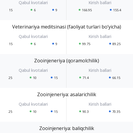
15
6
9
166.95
155.4
Veterinariya meditsinasi (faoliyat turlari bo‘yicha)
15
6
9
99.75
89.25
Zooinjeneriya (qoramolchilik)
25
10
15
71.4
66.15
Zooinjeneriya: asalarichilik
25
10
15
90.3
70.35
Zooinjeneriya: baliqchilik