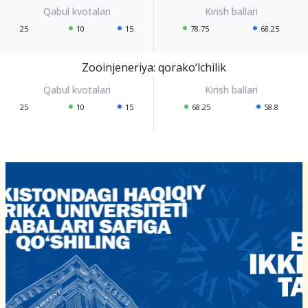
25
10
15
78.75
68.25
Zooinjeneriya: qorako‘lchilik
25
10
15
68.25
58.8