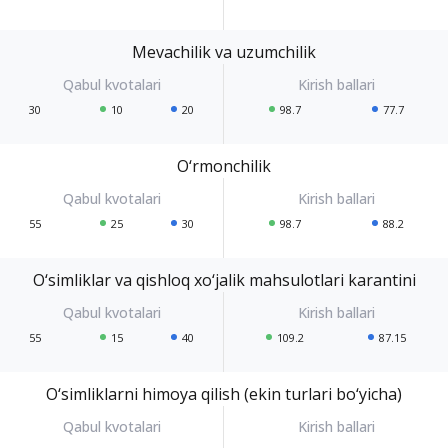
Mevachilik va uzumchilik
30
10
20
98.7
77.7
O‘rmonchilik
55
25
30
98.7
88.2
O‘simliklar va qishloq xo‘jalik mahsulotlari karantini
55
15
40
109.2
87.15
O‘simliklarni himoya qilish (ekin turlari bo‘yicha)