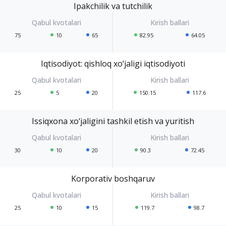
Ipakchilik va tutchilik
75
10
65
82.95
64.05
Iqtisodiyot: qishloq xo‘jaligi iqtisodiyoti
25
5
20
150.15
117.6
Issiqxona xo‘jaligini tashkil etish va yuritish
30
10
20
90.3
72.45
Korporativ boshqaruv
25
10
15
119.7
98.7