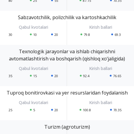
80
25
55
87.15
70.35
Sabzavotchilik, polizchilik va kartoshkachilik
30
10
20
79.8
69.3
Texnologik jarayonlar va ishlab chiqarishni
avtomatlashtirish va boshqarish (qishloq xo‘jaligida)
35
15
20
92.4
76.65
Tuproq bonitirovkasi va yer resurslaridan foydalanish
25
5
20
100.8
70.35
Turizm (agroturizm)