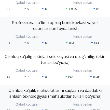
15
5
10
110.25
84
Professional ta`lim: tuproq bonitirovkasi va yer
resurslaridan foydalanish
15
5
10
88.2
65.1
Qishloq xo‘jaligi ekinlari seleksiyasi va urug‘chiligi (ekin
turlari bo‘yicha)
30
7
23
92.4
68.25
Qishloq xo‘jalik mahsulotlarini saqlash va dastlabki
ishlash texnologiyasi (mahsulotlar turlari bo‘yicha)