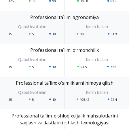
125
35
90
100.8
81.9
Professional ta`lim: agronomiya
15
5
10
106.05
81.9
Professional ta`lim: o‘rmonchilik
15
5
10
94.5
79.8
Professional ta`lim: o‘simliklarni himoya qilish
15
5
10
105.42
92.4
Professional ta`lim: qishloq xo‘jalik mahsulotlarini
saqlash va dastlabki ishlash texnologiyasi