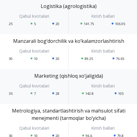
Logistika (agrologistika)
25
5
20
141.75
106.05
Manzarali bog‘dorchilik va ko‘kalamzorlashtirish
30
10
20
89.25
76.65
Marketing (qishloq xo‘jaligida)
35
7
28
142.8
105
Metrologiya, standartlashtirish va mahsulot sifati
menejmenti (tarmoqlar bo‘yicha)
30
10
20
96.6
79.8