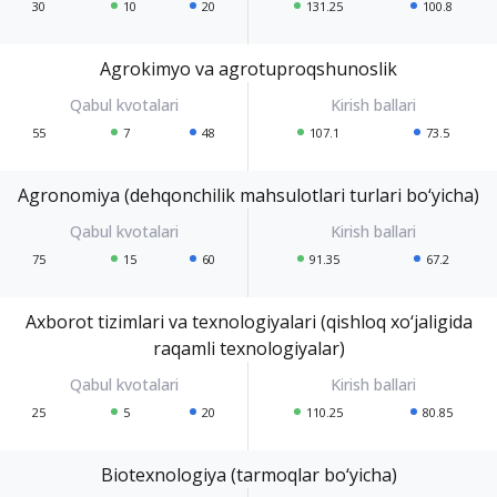
30
10
20
131.25
100.8
Agrokimyo va agrotuproqshunoslik
55
7
48
107.1
73.5
Agronomiya (dehqonchilik mahsulotlari turlari bo‘yicha)
75
15
60
91.35
67.2
Axborot tizimlari va texnologiyalari (qishloq xo‘jaligida
raqamli texnologiyalar)
25
5
20
110.25
80.85
Biotexnologiya (tarmoqlar bo‘yicha)