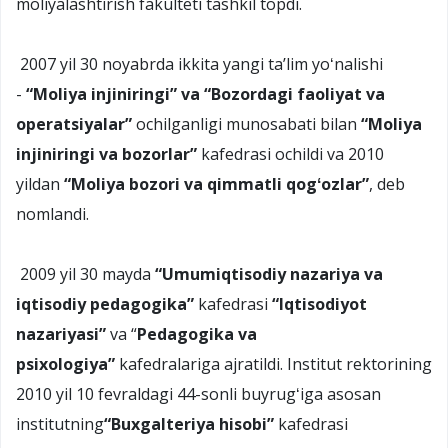
moliyalashtirish fakulteti tashkil topdi.
2007 yil 30 noyabrda ikkita yangi taʼlim yoʻnalishi
-
“Moliya injiniringi” va “Bozordagi faoliyat va
operatsiyalar”
ochilganligi munosabati bilan
“Moliya
injiniringi va bozorlar”
kafedrasi ochildi va 2010
yildan
“Moliya bozori va qimmatli qogʻozlar”
, deb
nomlandi.
2009 yil 30 mayda
“Umumiqtisodiy
nazariya va
iqtisodiy pedagogika”
kafedrasi
“Iqtisodiyot
nazariyasi”
va “
Pedagogika va
psixologiya”
kafedralariga ajratildi. Institut rektorining
2010 yil 10 fevraldagi 44-sonli buyrugʻiga asosan
institutning
“Buxgalteriya hisobi”
kafedrasi