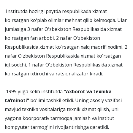
Institutda hozirgi paytda respublikada xizmat
koʻrsatgan koʻplab olimlar mehnat qilib kelmoqda. Ular
jumlasiga 3 nafar Oʻzbekiston Respublikasida xizmat
koʻrsatgan fan arbobi, 2 nafar Oʻzbekiston
Respublikasida xizmat koʻrsatgan xalq maorifi xodimi, 2
nafar Oʻzbekiston Respublikasida xizmat koʻrsatgan
iqtisodchi, 1 nafar Oʻzbekiston Respublikasida xizmat
koʻrsatgan ixtirochi va ratsionalizator kiradi.
1999 yilga kelib institutda
“
Axborot va texnika
taʼminoti
”
boʻlimi tashkil etildi. Uning asosiy vazifasi
mavjud texnika vositalariga texnik xizmat qilish, uni
yagona koorporativ tarmoqqa jamlash va institut
kompyuter tarmogʻini rivojlantirishga qaratildi.