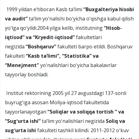
1999 yildan eʼtiboran Kasb taʼlimi
“Buxgalteriya hisobi
va audit”
taʼlim yoʻnalishi boʻyicha oʻqishga kabul qilish
yoʻlga qoʻyildi.2004 yilga kelib, institutning
“
Hisob-
iqtisod
”
va
“
Kr
ye
dit-i
q
tisod
”
fakultetlari
negizida
“
Boshqaruv
”
fakulteti barpo etildi. Boshqaruv
fakulteti
“Kasb taʼlimi”, “Statistika” va
“Menejment"
yoʻnalishlari boʻyicha bakalavrlar
tayyorlay boshladi.
Institut rektorining 2005 yil 27 avgustdagi 137-sonli
buyrugʻiga asosan Moliya-iqtisod fakultetida
tayyorlanayotgan
“Soliqlar va soliqqa tortish ” va
“Sugʻurta ishi”
taʼlim yoʻnalishlari negizida
Soliq va
sugʻurta ishi
fakulteti tashkil kilindi. 2011-2012 oʻkuv