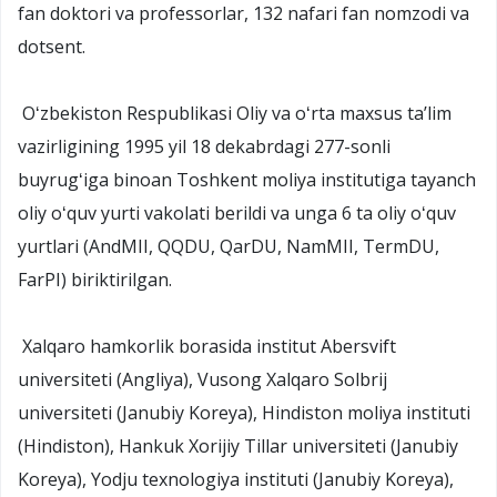
fan doktori va professorlar, 132 nafari fan nomzodi va
dotsent.
Oʻzbekiston Respublikasi Oliy va oʻrta maxsus taʼlim
vazirligining 1995 yil 18 dekabrdagi 277-sonli
buyrugʻiga binoan Toshkent moliya institutiga tayanch
oliy oʻquv yurti vakolati berildi va unga 6 ta oliy oʻquv
yurtlari (AndMII, QQDU, QarDU, NamMII, TermDU,
FarPI) biriktirilgan.
Xalqaro hamkorlik borasida institut Abersvift
universiteti (Angliya), Vusong Xalqaro Solbrij
universiteti (Janubiy Koreya), Hindiston moliya instituti
(Hindiston), Hankuk Xorijiy Tillar universiteti (Janubiy
Koreya), Yodju texnologiya instituti (Janubiy Koreya),