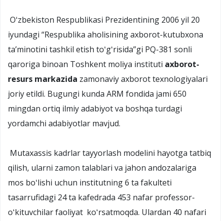
Oʻzbekiston Respublikasi Prezidentining 2006 yil 20
iyundagi “Respublika aholisining axborot-kutubxona
taʼminotini tashkil etish toʻgʻrisida”gi PQ-381 sonli
qaroriga binoan Toshkent moliya instituti
axborot-
resurs markazida
zamonaviy axborot texnologiyalari
joriy etildi. Bugungi kunda ARM fondida jami 650
mingdan ortiq ilmiy adabiyot va boshqa turdagi
yordamchi adabiyotlar mavjud.
Mutaxassis kadrlar tayyorlash modelini hayotga tatbiq
qilish, ularni zamon talablari va jahon andozalariga
mos boʻlishi uchun institutning 6 ta fakulteti
tasarrufidagi 24 ta kafedrada 453 nafar professor-
oʻkituvchilar faoliyat koʻrsatmoqda. Ulardan 40 nafari