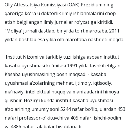
Oliy Attestatsiya Komissiyasi (OAK) Prezidiumining
qaroriga koʻra u doktorlik ilmiy ishlanmalarini chop
etish belgilangan ilmiy jurnallar roʻyxatiga kiritildi.
”Moliyaʻ jurnali dastlab, bir yilda toʻrt marotaba. 2011
yildan boshlab esa yilda olti marotaba nashr etilmoqda.
Institut Nizomi va tarkibiy tuzilishiga asosan institut
kasaba uyushmasi koʻmitasi 1991 yilda tashkil etilgan.
Kasaba uyushmasining bosh maqsadi - kasaba
uyushmasi aʼzolarining mehnat, ijtimoiy, iqtisodiy,
maʼnaviy, intellektual huquq va manfaatlarini himoya
qilishdir. Hozirgi kunda institut kasaba uyushmasi
aʼzolarining umumiy soni 5244 nafar boʻlib, ulardan 453
nafari professor-oʻkituvchi va 405 nafari ishchi-xodim
va 4386 nafar talabalar hisoblanadi.