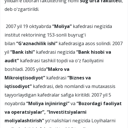
yilidan eʼtiboran fakultetning nomi
Sugʻurta fakulteti
,
deb oʻzgartirildi.
2007 yil 19 oktyabrda
“Moliya”
kafedrasi negizida
institut rektorining 153-sonli buyrugʻi
bilan
“Gʻaznachilik ishi”
kafedrasiga asos solindi. 2007
yil
“Bank ishi
”
kafedrasi negizida
“Bank hisobi va
a
u
dit
”
kafedrasi tashkil topdi va oʻz faoliyatini
boshladi. 2005 yilda
“Makro va
Mikroiqtisodiyot”
kafedrasi
“Biznes va
iqtisodiyot”
kafedrasi, deb nomlandi va mutaxassis
tayyorlaydigan kafedralar safiga kiritildi. 2007 yil 5
noyabrda
“Moliya injiniringi”
va
“Bozordagi faoliyat
va operatsiyalar”, “Investitsiyalarni
moliyalashtirish”
yoʻnalishlari negizida Loyihalarni