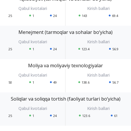
25
1
24
143
69.4
Menejment (tarmoqlar va sohalar bo‘yicha)
25
1
24
123.4
56.9
Moliya va moliyaviy texnologiyalar
50
1
49
138.6
56.7
Soliqlar va soliqqa tortish (faoliyat turlari bo‘yicha)
25
1
24
123.6
61