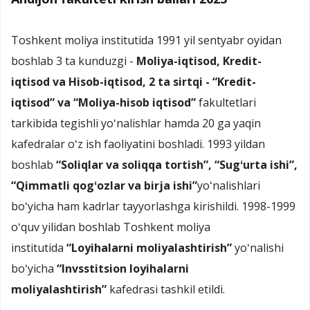
Toshkent moliya institutida 1991 yil sentyabr oyidan
boshlab 3 ta kunduzgi -
Moliya-iqtisod, Kredit-
iqtisod va Hisob-iqtisod, 2 ta sirtqi - “Kredit-
iqtisod” va “Moliya-hisob iqtisod”
fakultetlari
tarkibida tegishli yoʻnalishlar hamda 20 ga yaqin
kafedralar oʻz ish faoliyatini boshladi. 1993 yildan
boshlab
“Soliqlar va soliqqa tortish”, “Sugʻurta ishi”,
“Qimmatli qogʻozlar va birja ishi”
yoʻnalishlari
boʻyicha ham kadrlar tayyorlashga kirishildi. 1998-1999
oʻquv yilidan boshlab Toshkent moliya
institutida
“Loyihalarni moliyalashtirish”
yoʻnalishi
boʻyicha
“Invsstitsion loyihalarni
moliyalashtirish”
kafedrasi tashkil etildi.