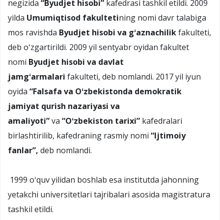
negizida
“Byudjet hisobi”
kafedrasi tashkil etildi. 2009
yilda
Umumiqtisod fakulteti
ning nomi davr talabiga
mos ravishda
Byudjet hisobi va gʻaznachilik
fakulteti,
deb oʻzgartirildi. 2009 yil sentyabr oyidan fakultet
nomi
Byudjet hisobi va davlat
jamgʻarmalari
fakulteti, deb nomlandi. 2017 yil iyun
oyida
“Falsafa va Oʻzbekistonda demokratik
jamiyat qurish nazariyasi va
amaliyoti”
va
“Oʻzbekiston tarixi”
kafedralari
birlashtirilib, kafedraning rasmiy nomi
“Ijtimoiy
fanlar”,
deb nomlandi.
1999 oʻquv yilidan boshlab esa institutda jahonning
yetakchi universitetlari tajribalari asosida magistratura
tashkil etildi.