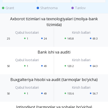
Grant
Shartnoma
Tanlov
Axborot tizimlari va texnologiyalari (moliya-bank
tizimida)
25
1
24
145.8
69.3
Bank ishi va auditi
50
1
49
120.2
64.3
Buxgalteriya hisobi va audit (tarmoqlar bo‘yicha)
50
1
49
155.6
56.7
Iqtisodiyot (tarmoqlar va sohalar bo‘yicha)