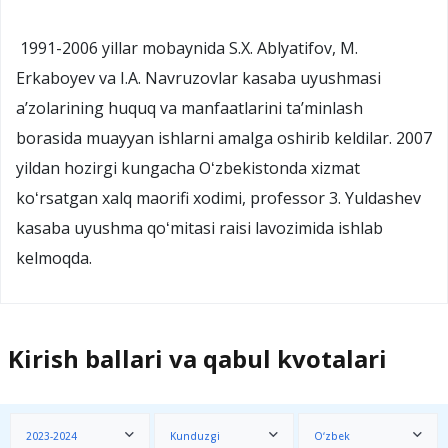
1991-2006 yillar mobaynida S.X. Ablyatifov, M.
Erkaboyev va I.A. Navruzovlar kasaba uyushmasi
aʼzolarining huquq va manfaatlarini taʼminlash
borasida muayyan ishlarni amalga oshirib keldilar. 2007
yildan hozirgi kungacha Oʻzbekistonda xizmat
koʻrsatgan xalq maorifi xodimi, professor 3. Yuldashev
kasaba uyushma qoʻmitasi raisi lavozimida ishlab
kelmoqda.
Kirish ballari va qabul kvotalari
2023-2024
Kunduzgi
O‘zbek