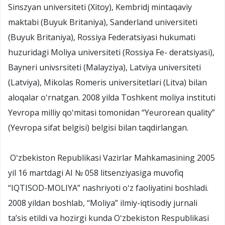
Sinszyan universiteti (Xitoy), Kembridj mintaqaviy
maktabi (Buyuk Britaniya), Sanderland universiteti
(Buyuk Britaniya), Rossiya Federatsiyasi hukumati
huzuridagi Moliya universiteti (Rossiya Fe- deratsiyasi),
Bayneri univsrsiteti (Malayziya), Latviya universiteti
(Latviya), Mikolas Romeris universitetlari (Litva) bilan
aloqalar oʻrnatgan. 2008 yilda Toshkent moliya instituti
Yevropa milliy qoʻmitasi tomonidan “Yeurorean quality”
(Yevropa sifat belgisi) belgisi bilan taqdirlangan.
Oʻzbekiston Republikasi Vazirlar Mahkamasining 2005
yil 16 martdagi AI № 058 litsenziyasiga muvofiq
“IQTISOD-MOLIYA” nashriyoti oʻz faoliyatini boshladi.
2008 yildan boshlab, “Moliya” ilmiy-iqtisodiy jurnali
taʼsis etildi va hozirgi kunda Oʻzbekiston Respublikasi