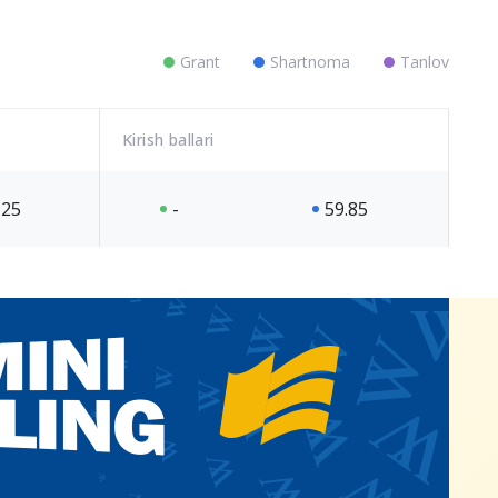
Grant
Shartnoma
Tanlov
Kirish ballari
25
-
59.85