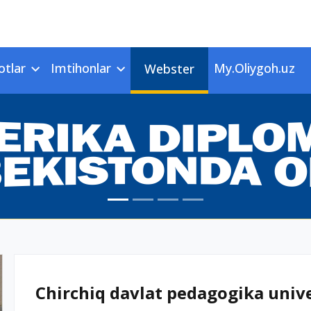
otlar
Imtihonlar
My.Oliygoh.uz
Webster
Chirchiq davlat pedagogika univer