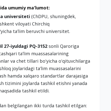
aqida umumiy ma'lumot:
a universiteti
(ChDPU, shuningdek,
shkent viloyati Chirchiq
yicha taʼlim beruvchi universitet.
il 27-iyuldagi PQ-3152
sonli Qaroriga
shqari taʼlim muassasalarining
nlar va chet tillari boʻyicha oʻqituvchilarga
shloq joylaridagi taʼlim muassasalarini
lash hamda xalqaro standartlar darajasiga
 tizimini joylarda tashkil etishni yanada
maqsadida tashkil etildi.
n belgilangan ikki turda tashkil etilgan: