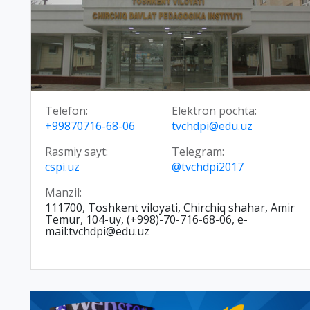
Telefon:
Elektron pochta:
+99870716-68-06
tvchdpi@edu.uz
Rasmiy sayt:
Telegram:
cspi.uz
@tvchdpi2017
Manzil:
111700, Toshkent viloyati, Chirchiq shahar, Amir
Temur, 104-uy, (+998)-70-716-68-06, e-
mail:tvchdpi@edu.uz