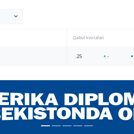
Qabul kvotalari
25
-