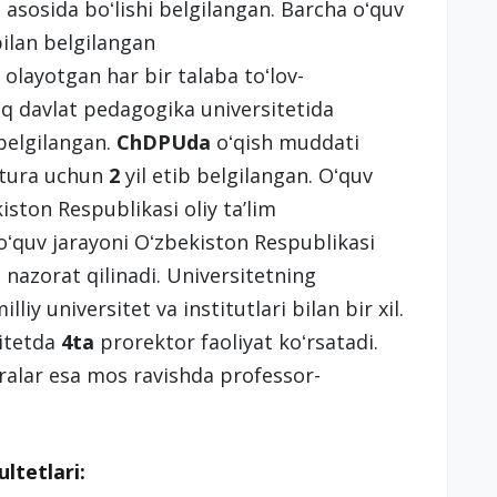
t asosida boʻlishi belgilangan. Barcha oʻquv
bilan belgilangan
 olayotgan har bir talaba toʻlov-
iq davlat pedagogika universitetida
 belgilangan.
ChDPUda
oʻqish muddati
tura uchun
2
yil etib belgilangan. Oʻquv
iston Respublikasi oliy taʼlim
 oʻquv jarayoni Oʻzbekiston Respublikasi
 nazorat qilinadi. Universitetning
iy universitet va institutlari bilan bir xil.
sitetda
4ta
prorektor faoliyat koʻrsatadi.
ralar esa mos ravishda professor-
ltetlari: