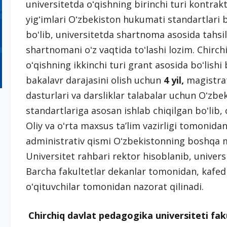
universitetda oʻqishning birinchi turi kontrak
yigʻimlari Oʻzbekiston hukumati standartlari 
boʻlib, universitetda shartnoma asosida tahsil
shartnomani oʻz vaqtida toʻlashi lozim. Chirch
oʻqishning ikkinchi turi grant asosida boʻlishi
bakalavr darajasini olish uchun
4 yil,
magistra
dasturlari va darsliklar talabalar uchun Oʻzbek
standartlariga asosan ishlab chiqilgan boʻlib,
Oliy va oʻrta maxsus taʼlim vazirligi tomonidan
administrativ qismi Oʻzbekistonning boshqa mill
Universitet rahbari rektor hisoblanib, univer
Barcha fakultetlar dekanlar tomonidan, kafed
oʻqituvchilar tomonidan nazorat qilinadi.
Chirchiq davlat pedagogika universiteti faku