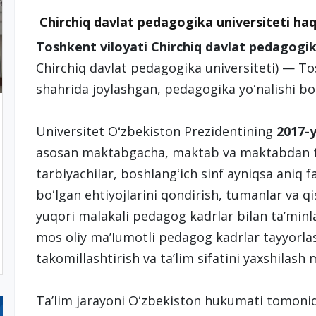
Chirchiq davlat pedagogika universiteti h
Toshkent viloyati Chirchiq davlat pedagogik
Chirchiq davlat pedagogika universiteti) — To
shahrida joylashgan, pedagogika yoʻnalishi boʻ
Universitet Oʻzbekiston Prezidentining
2017-y
asosan maktabgacha, maktab va maktabdan ta
tarbiyachilar, boshlangʻich sinf ayniqsa aniq fa
boʻlgan ehtiyojlarini qondirish, tumanlar va qi
yuqori malakali pedagog kadrlar bilan taʼmin
mos oliy maʼIumotli pedagog kadrlar tayyorlash
takomillashtirish va taʼlim sifatini yaxshilash 
Taʼlim jarayoni Oʻzbekiston hukumati tomonida