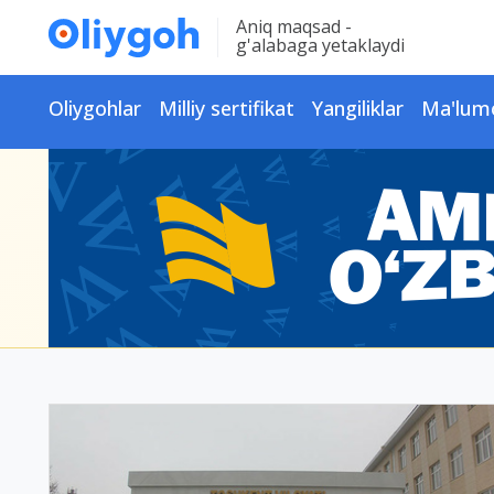
Aniq maqsad -
g'alabaga yetaklaydi
Oliygohlar
Milliy sertifikat
Yangiliklar
Ma'lum