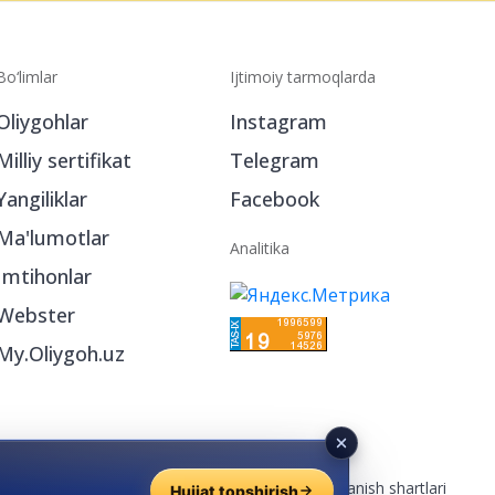
Bo‘limlar
Ijtimoiy tarmoqlarda
Oliygohlar
Instagram
Milliy sertifikat
Telegram
Yangiliklar
Facebook
Ma'lumotlar
Analitika
Imtihonlar
Webster
My.Oliygoh.uz
Reklama
/
Foydalanish shartlari
Hujjat topshirish