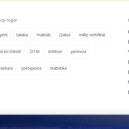
p teglar
iyent
talaba
maktab
Qabul
milliy sertifikat
ni ko'chirish
OTM
imtihon
perevod
rantura
yotoqxona
statistika