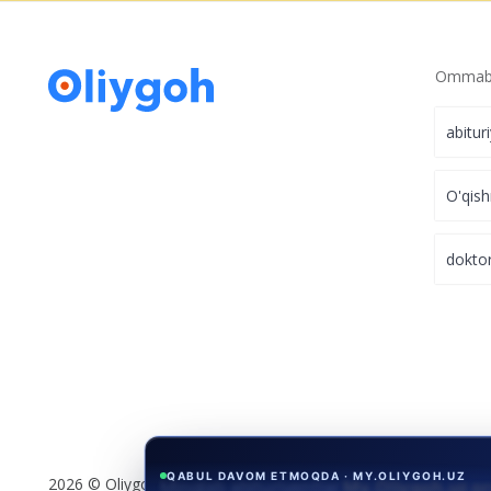
Ommabo
abitur
O'qish
dokto
QABUL DAVOM ETMOQDA · MY.OLIYGOH.UZ
2026 © Oliygoh.uz, Barcha huquqlar himoyalangan