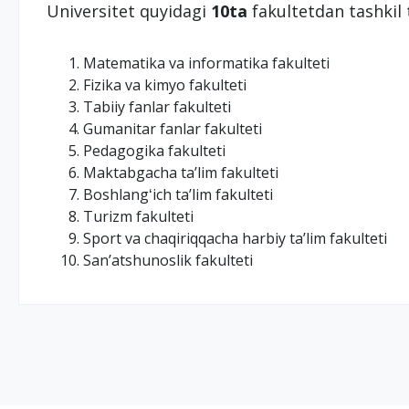
Universitet quyidagi
10ta
fakultetdan tashkil
Matematika va informatika fakulteti
Fizika va kimyo fakulteti
Tabiiy fanlar fakulteti
Gumanitar fanlar fakulteti
Pedagogika fakulteti
Maktabgacha taʼlim fakulteti
Boshlangʻich taʼlim fakulteti
Turizm fakulteti
Sport va chaqiriqqacha harbiy taʼlim fakulteti
Sanʼatshunoslik fakulteti