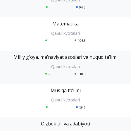
-
94.3
Matematika
-
106.3
Milliy gʻoya, maʼnaviyat asoslari va huquq taʼlimi
-
110.3
Musiqa taʼlimi
-
59.6
Oʻzbek tili va adabiyoti