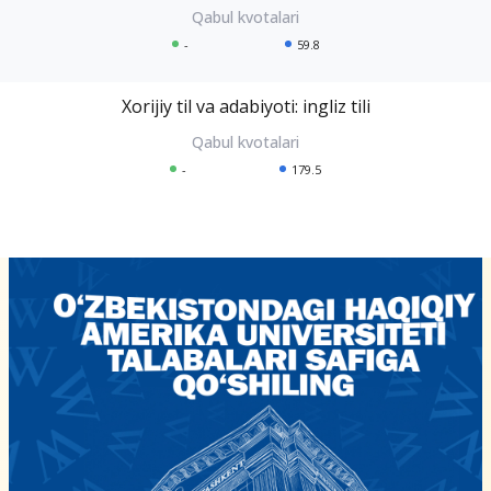
-
59.8
Xorijiy til va adabiyoti: ingliz tili
-
179.5