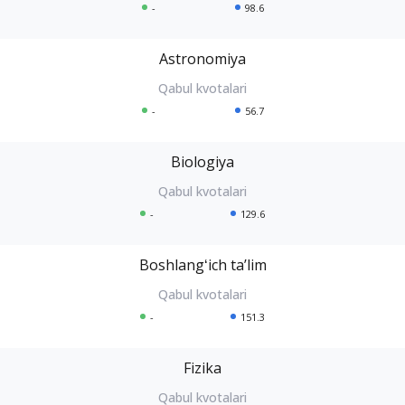
-
98.6
Astronomiya
-
56.7
Biologiya
-
129.6
Boshlangʻich taʼlim
-
151.3
Fizika