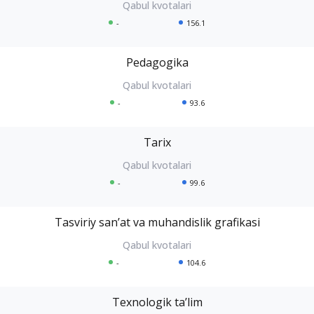
-
156.1
Pedagogika
-
93.6
Tarix
-
99.6
Tasviriy sanʼat va muhandislik grafikasi
-
104.6
Texnologik taʼlim