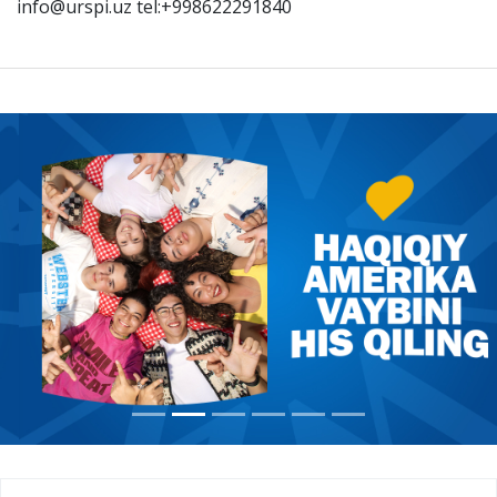
info@urspi.uz tel:+998622291840