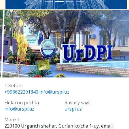
Telefon:
+998622291840 info@urspi.uz
Elektron pochta:
Rasmiy sayt:
info@urspi.uz
urspi.uz
Manzil:
220100 Urganch shahar, Gurlan ko‘cha 1-uy, email: