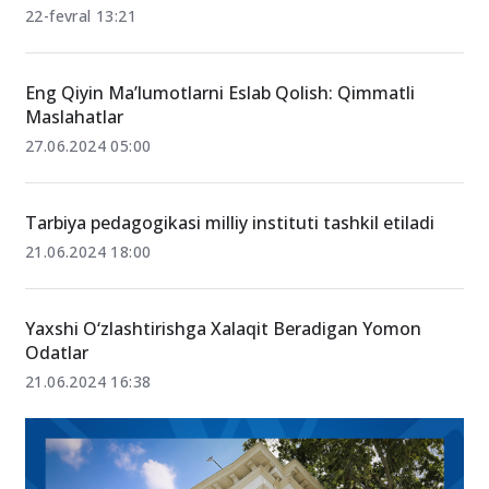
2026-yil uchun fanlar majmuasi yangilandi – Yangi
tartib va o‘zgarishlar to‘liq ro‘yxati
22-fevral 13:21
Eng Qiyin Ma’lumotlarni Eslab Qolish: Qimmatli
Maslahatlar
27.06.2024 05:00
Tarbiya pedagogikasi milliy instituti tashkil etiladi
21.06.2024 18:00
Yaxshi O‘zlashtirishga Xalaqit Beradigan Yomon
Odatlar
21.06.2024 16:38