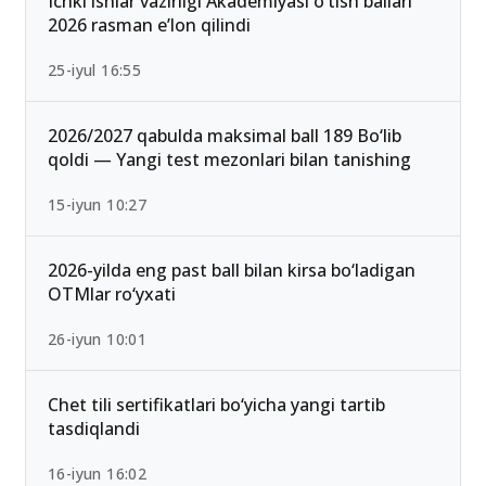
13-iyun 00:02
Ichki ishlar vazirligi Akademiyasi o‘tish ballari
2026 rasman e’lon qilindi
25-iyul 16:55
2026/2027 qabulda maksimal ball 189 Bo‘lib
qoldi — Yangi test mezonlari bilan tanishing
15-iyun 10:27
2026-yilda eng past ball bilan kirsa bo‘ladigan
OTMlar ro‘yxati
26-iyun 10:01
Chet tili sertifikatlari bo‘yicha yangi tartib