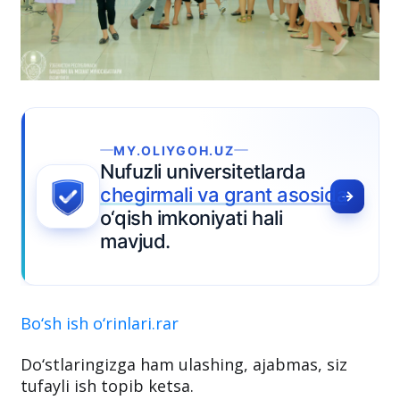
MY.OLIYGOH.UZ
Nufuzli universitetlarda
chegirmali va grant asosida
o‘qish imkoniyati hali
mavjud.
Bo‘sh ish o‘rinlari.rar