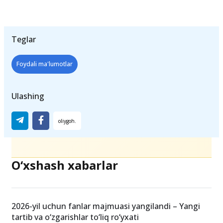
Do‘stlaringizga ham ulashing, ajabmas, siz
tufayli ish topib ketsa.
Teglar
Foydali ma'lumotlar
Ulashing
O‘xshash xabarlar