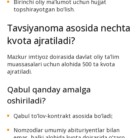
Birinchi oliy ma’lumot uchun hujjat
topshirayotgan bo‘lish.
Tavsiyanoma asosida nechta
kvota ajratiladi?
Mazkur imtiyoz doirasida davlat oliy ta’lim
muassasalari uchun alohida 500 ta kvota
ajratiladi.
Qabul qanday amalga
oshiriladi?
Qabul to‘lov-kontrakt asosida bo‘ladi;
Nomzodlar umumiy abituriyentlar bilan
emas, balki alohida kvota doirasida o‘zaro