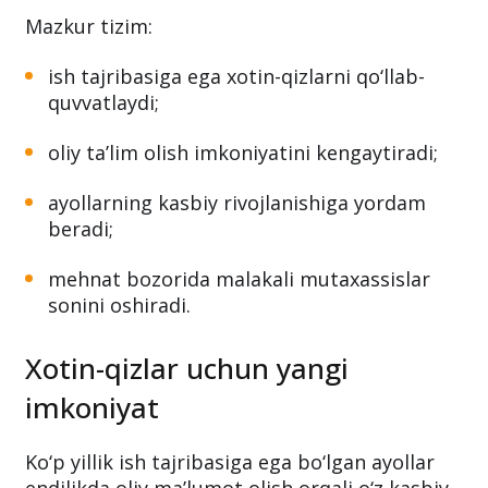
Mazkur tizim:
ish tajribasiga ega xotin-qizlarni qo‘llab-
quvvatlaydi;
oliy ta’lim olish imkoniyatini kengaytiradi;
ayollarning kasbiy rivojlanishiga yordam
beradi;
mehnat bozorida malakali mutaxassislar
sonini oshiradi.
Xotin-qizlar uchun yangi
imkoniyat
Ko‘p yillik ish tajribasiga ega bo‘lgan ayollar