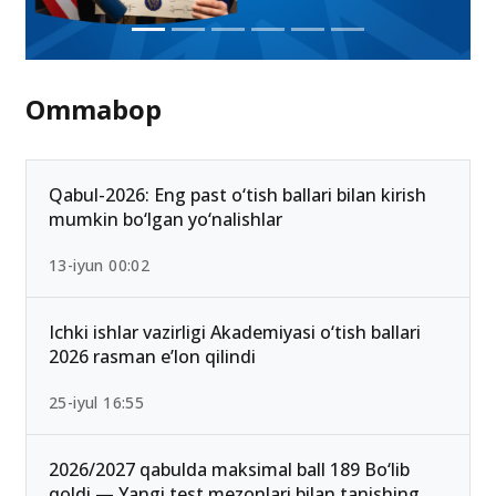
Ommabop
Qabul-2026: Eng past o‘tish ballari bilan kirish
mumkin bo‘lgan yo‘nalishlar
13-iyun 00:02
Ichki ishlar vazirligi Akademiyasi o‘tish ballari
2026 rasman e’lon qilindi
25-iyul 16:55
2026/2027 qabulda maksimal ball 189 Bo‘lib
qoldi — Yangi test mezonlari bilan tanishing