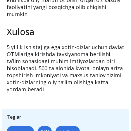
endilikda oliy ma’lumot olish orqali o‘z kasbiy
faoliyatini yangi bosqichga olib chiqishi
mumkin.
Xulosa
5 yillik ish stajiga ega xotin-qizlar uchun davlat
OTMlariga kirishda tavsiyanoma berilishi
ta’lim sohasidagi muhim imtiyozlardan biri
hisoblanadi. 500 ta alohida kvota, onlayn ariza
topshirish imkoniyati va maxsus tanlov tizimi
xotin-qizlarning oliy ta’lim olishiga katta
yordam beradi.
Teglar