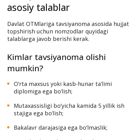
asosiy talablar
Davlat OTMlariga tavsiyanoma asosida hujjat
topshirish uchun nomzodlar quyidagi
talablarga javob berishi kerak.
Kimlar tavsiyanoma olishi
mumkin?
O‘rta maxsus yoki kasb-hunar ta’limi
diplomiga ega bo‘lish;
Mutaxassisligi bo‘yicha kamida 5 yillik ish
stajiga ega bo‘lish;
Bakalavr darajasiga ega bo‘lmaslik;