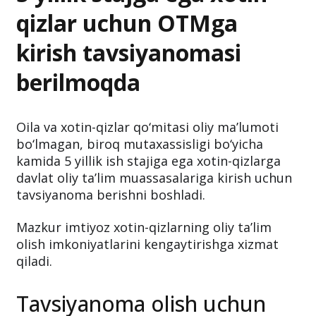
qizlar uchun OTMga
kirish tavsiyanomasi
berilmoqda
Oila va xotin-qizlar qo‘mitasi oliy ma’lumoti
bo‘lmagan, biroq mutaxassisligi bo‘yicha
kamida 5 yillik ish stajiga ega xotin-qizlarga
davlat oliy ta’lim muassasalariga kirish uchun
tavsiyanoma berishni boshladi.
Mazkur imtiyoz xotin-qizlarning oliy ta’lim
olish imkoniyatlarini kengaytirishga xizmat
qiladi.
Tavsiyanoma olish uchun