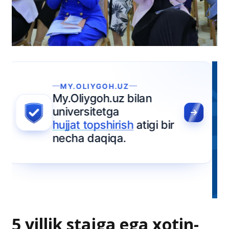
5 yillik stajga ega xotin-