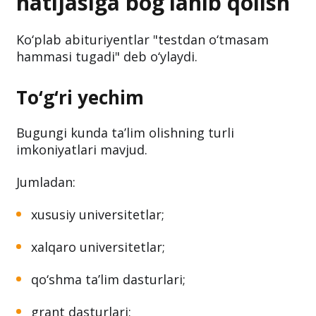
natijasiga bog‘lanib qolish
Ko‘plab abituriyentlar "testdan o‘tmasam
hammasi tugadi" deb o‘ylaydi.
To‘g‘ri yechim
Bugungi kunda ta’lim olishning turli
imkoniyatlari mavjud.
Jumladan:
xususiy universitetlar;
xalqaro universitetlar;
qo‘shma ta’lim dasturlari;
grant dasturlari;