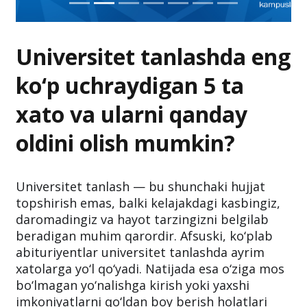
Universitet tanlashda eng
ko‘p uchraydigan 5 ta
xato va ularni qanday
oldini olish mumkin?
Universitet tanlash — bu shunchaki hujjat
topshirish emas, balki kelajakdagi kasbingiz,
daromadingiz va hayot tarzingizni belgilab
beradigan muhim qarordir. Afsuski, ko‘plab
abituriyentlar universitet tanlashda ayrim
xatolarga yo‘l qo‘yadi. Natijada esa o‘ziga mos
bo‘lmagan yo‘nalishga kirish yoki yaxshi
imkoniyatlarni qo‘ldan boy berish holatlari