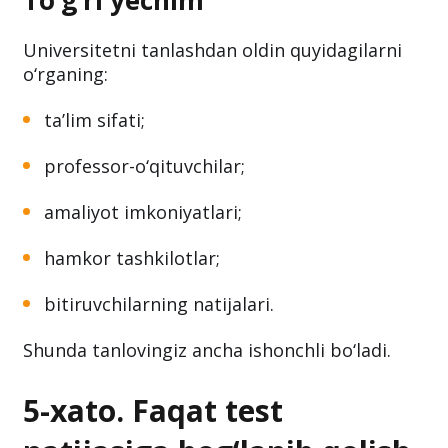
To‘g‘ri yechim
Universitetni tanlashdan oldin quyidagilarni
o‘rganing:
ta’lim sifati;
professor-o‘qituvchilar;
amaliyot imkoniyatlari;
hamkor tashkilotlar;
bitiruvchilarning natijalari.
Shunda tanlovingiz ancha ishonchli bo‘ladi.
5-xato. Faqat test