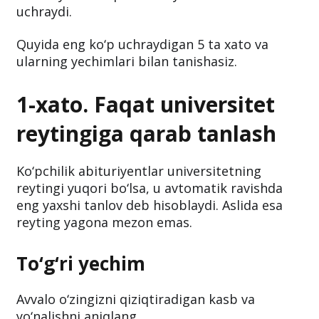
uchraydi.
Quyida eng ko‘p uchraydigan 5 ta xato va
ularning yechimlari bilan tanishasiz.
1-xato. Faqat universitet
reytingiga qarab tanlash
Ko‘pchilik abituriyentlar universitetning
reytingi yuqori bo‘lsa, u avtomatik ravishda
eng yaxshi tanlov deb hisoblaydi. Aslida esa
reyting yagona mezon emas.
To‘g‘ri yechim
Avvalo o‘zingizni qiziqtiradigan kasb va
yo‘nalishni aniqlang.