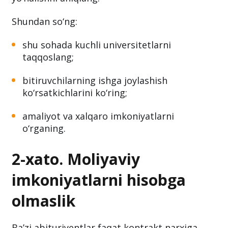
Shundan so‘ng:
shu sohada kuchli universitetlarni
taqqoslang;
bitiruvchilarning ishga joylashish
ko‘rsatkichlarini ko‘ring;
amaliyot va xalqaro imkoniyatlarni
o‘rganing.
2-xato. Moliyaviy
imkoniyatlarni hisobga
olmaslik
Ba’zi abituriyentlar faqat kontrakt narxiga