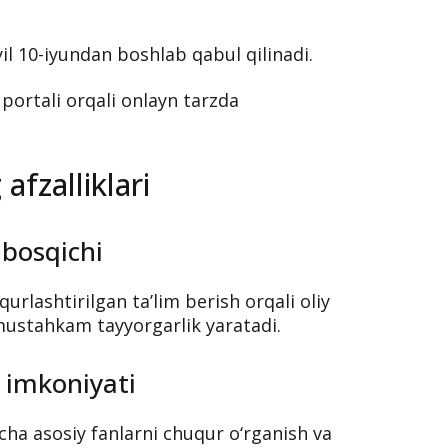
il 10-iyundan boshlab qabul qilinadi.
 portali orqali onlayn tarzda
afzalliklari
 bosqichi
urlashtirilgan ta’lim berish orqali oliy
mustahkam tayyorgarlik yaratadi.
 imkoniyati
icha asosiy fanlarni chuqur o‘rganish va