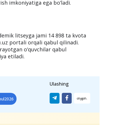
ish imkoniyatiga ega bo‘ladi.
demik litseyga jami 14 898 ta kvota
.uz portali orqali qabul qilinadi.
irayotgan o‘quvchilar qabul
ya etiladi.
Ulashing
bul2026