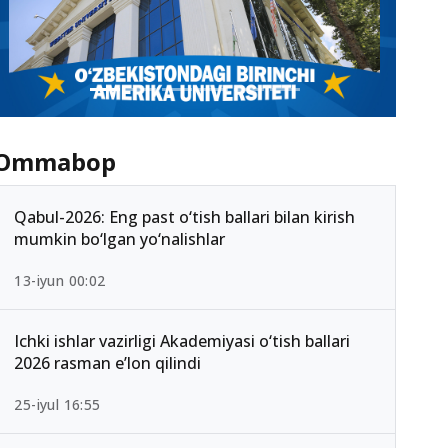
Ommabop
Qabul-2026: Eng past o‘tish ballari bilan kirish
mumkin bo‘lgan yo‘nalishlar
13-iyun 00:02
Ichki ishlar vazirligi Akademiyasi o‘tish ballari
2026 rasman e’lon qilindi
25-iyul 16:55