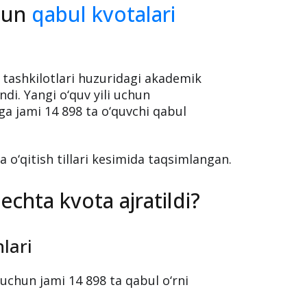
chun
qabul kvotalari
m tashkilotlari huzuridagi akademik
ndi. Yangi o‘quv yili uchun
a jami 14 898 ta o‘quvchi qabul
a o‘qitish tillari kesimida taqsimlangan.
echta kvota ajratildi?
lari
 uchun jami 14 898 ta qabul o‘rni