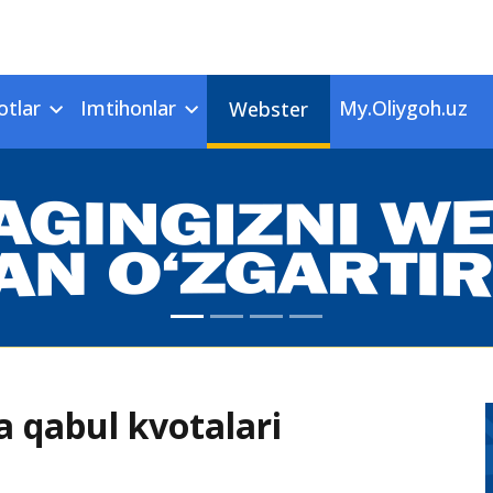
otlar
Imtihonlar
My.Oliygoh.uz
Webster
a qabul kvotalari