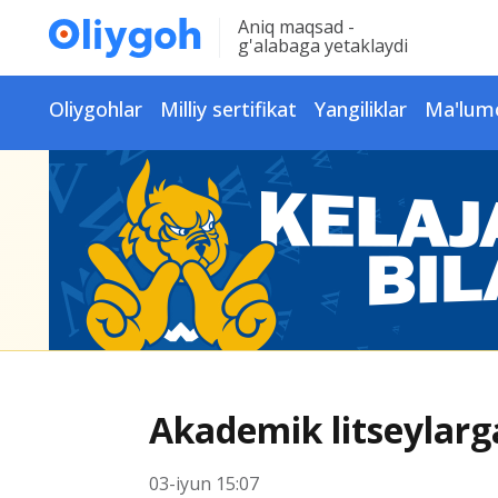
Aniq maqsad -
g'alabaga yetaklaydi
Oliygohlar
Milliy sertifikat
Yangiliklar
Ma'lum
Akademik litseylarg
03-iyun 15:07