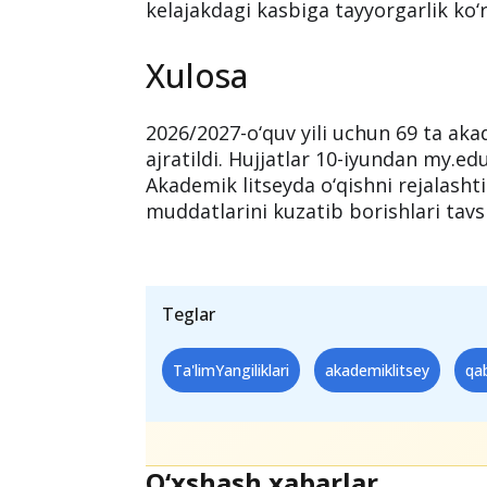
kelajakdagi kasbiga tayyorgarlik ko‘r
Xulosa
2026/2027-o‘quv yili uchun 69 ta aka
ajratildi. Hujjatlar 10-iyundan my.edu
Akademik litseyda o‘qishni rejalasht
muddatlarini kuzatib borishlari tavsi
Teglar
Ta'limYangiliklari
akademiklitsey
qa
O‘xshash xabarlar