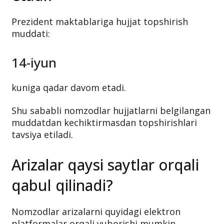
Prezident maktablariga hujjat topshirish
muddati:
14-iyun
kuniga qadar davom etadi.
Shu sababli nomzodlar hujjatlarni belgilangan
muddatdan kechiktirmasdan topshirishlari
tavsiya etiladi.
Arizalar qaysi saytlar orqali
qabul qilinadi?
Nomzodlar arizalarni quyidagi elektron
platformalar orqali yuborishi mumkin.