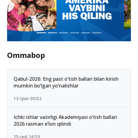
Ommabop
Qabul-2026: Eng past o‘tish ballari bilan kirish
mumkin bo‘lgan yo‘nalishlar
13-iyun 00:02
Ichki ishlar vazirligi Akademiyasi o‘tish ballari
2026 rasman e’lon qilindi
25-iyul 16:55