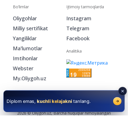
Bo‘limlar
Ijtimoiy tarmoqlarda
Oliygohlar
Instagram
Milliy sertifikat
Telegram
Yangiliklar
Facebook
Ma'lumotlar
Analitika
Imtihonlar
Webster
My.Oliygoh.uz
Diplom emas,
kuchli kelajakni
tanlang.
2026 © Oliygoh.uz, Barcha huquqlar himoyalangan
Reklama
/
Foydalanish shartlari