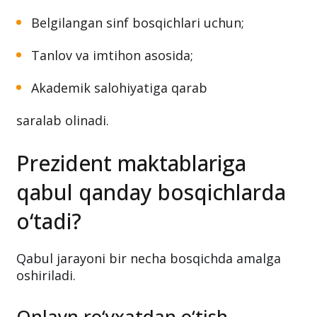
Belgilangan sinf bosqichlari uchun;
Tanlov va imtihon asosida;
Akademik salohiyatiga qarab
saralab olinadi.
Prezident maktablariga
qabul qanday bosqichlarda
o‘tadi?
Qabul jarayoni bir necha bosqichda amalga
oshiriladi.
Onlayn ro‘yxatdan o‘tish