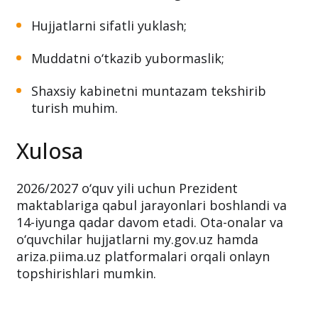
Hujjatlarni sifatli yuklash;
Muddatni o‘tkazib yubormaslik;
Shaxsiy kabinetni muntazam tekshirib
turish muhim.
Xulosa
2026/2027 o‘quv yili uchun Prezident
maktablariga qabul jarayonlari boshlandi va
14-iyunga qadar davom etadi. Ota-onalar va
o‘quvchilar hujjatlarni my.gov.uz hamda
ariza.piima.uz platformalari orqali onlayn
topshirishlari mumkin.