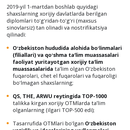
2019-yil 1-martdan boshlab quyidagi
shaxslarning xorijiy davlatlarda berilgan
diplomlari toʻgʻridan-toʻgʻri (maxsus
sinovlarsiz) tan olinadi va nostrifikatsiya
qilinadi:
Oʻzbekiston hududida alohida boʻlinmalari
(filiallari) va qoʻshma taʼlim muassasalari
faoliyat yuritayotgan xorijiy taʼlim
muassasalarida
taʼlim olgan Oʻzbekiston
fuqarolari, chet el fuqarolari va fuqaroligi
boʻlmagan shaxslarning;
QS, THE, ARWU reytingida TOP-1000
talikka kirgan xorijiy OTMlarda taʼlim
olganlarning (ilgari TOP-500 edi);
Tasarrufida OTMlari boʻlgan
Oʻzbekiston