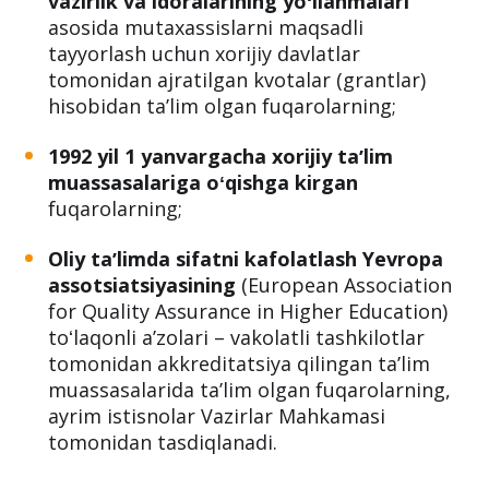
vazirlik va idoralarining yoʻllanmalari
asosida mutaxassislarni maqsadli
tayyorlash uchun xorijiy davlatlar
tomonidan ajratilgan kvotalar (grantlar)
hisobidan taʼlim olgan fuqarolarning;
1992 yil 1 yanvargacha xorijiy taʼlim
muassasalariga oʻqishga kirgan
fuqarolarning;
Oliy taʼlimda sifatni kafolatlash Yevropa
assotsiatsiyasining
(European Association
for Quality Assurance in Higher Education)
toʻlaqonli aʼzolari – vakolatli tashkilotlar
tomonidan akkreditatsiya qilingan taʼlim
muassasalarida taʼlim olgan fuqarolarning,
ayrim istisnolar Vazirlar Mahkamasi
tomonidan tasdiqlanadi.