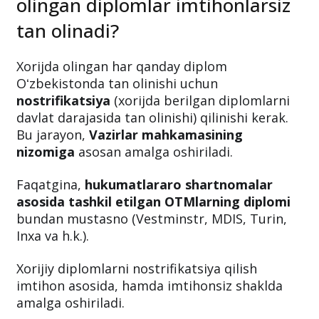
olingan diplomlar imtihonlarsiz
tan olinadi?
Xorijda olingan har qanday diplom
Oʻzbekistonda tan olinishi uchun
nostrifikatsiya
(xorijda berilgan diplomlarni
davlat darajasida tan olinishi) qilinishi kerak.
Bu jarayon,
Vazirlar mahkamasining
nizomiga
asosan amalga oshiriladi.
Faqatgina,
hukumatlararo shartnomalar
asosida tashkil etilgan OTMlarning diplomi
bundan mustasno (Vestminstr, MDIS, Turin,
Inxa va h.k.).
Xorijiy diplomlarni nostrifikatsiya qilish
imtihon asosida, hamda imtihonsiz shaklda
amalga oshiriladi.