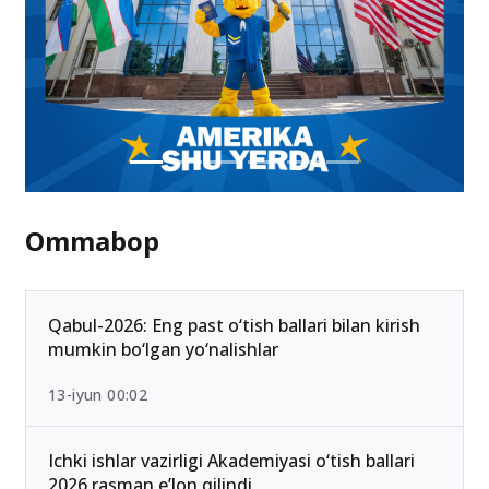
Ommabop
Qabul-2026: Eng past o‘tish ballari bilan kirish
mumkin bo‘lgan yo‘nalishlar
13-iyun 00:02
Ichki ishlar vazirligi Akademiyasi o‘tish ballari
2026 rasman e’lon qilindi