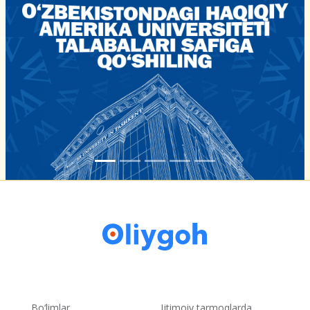
Bo‘limlar
Ijtimoiy tarmoqlarda