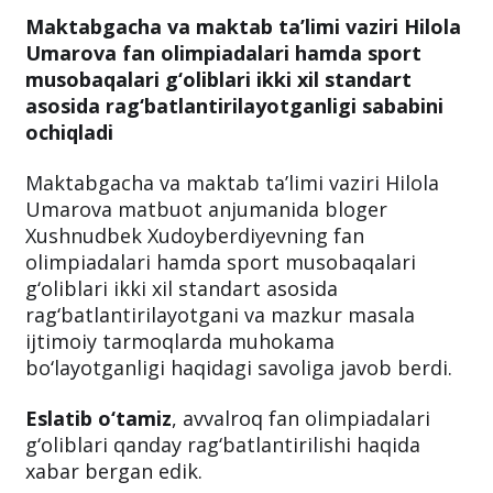
Maktabgacha va maktab ta’limi vaziri Hilola
Umarova fan olimpiadalari hamda sport
musobaqalari g‘oliblari ikki xil standart
asosida rag‘batlantirilayotganligi sababini
ochiqladi
Maktabgacha va maktab ta’limi vaziri Hilola
Umarova matbuot anjumanida bloger
Xushnudbek Xudoyberdiyevning fan
olimpiadalari hamda sport musobaqalari
g‘oliblari ikki xil standart asosida
rag‘batlantirilayotgani va mazkur masala
ijtimoiy tarmoqlarda muhokama
bo‘layotganligi haqidagi savoliga javob berdi.
Eslatib o‘tamiz
, avvalroq fan olimpiadalari
g‘oliblari qanday rag‘batlantirilishi haqida
xabar bergan edik.