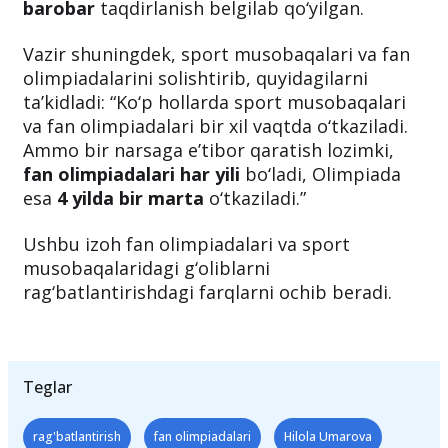
barobar
taqdirlanish belgilab qo‘yilgan.
Vazir shuningdek, sport musobaqalari va fan
olimpiadalarini solishtirib, quyidagilarni
ta’kidladi: “Ko‘p hollarda sport musobaqalari
va fan olimpiadalari bir xil vaqtda o‘tkaziladi.
Ammo bir narsaga e’tibor qaratish lozimki,
fan olimpiadalari har yili
bo‘ladi, Olimpiada
esa
4 yilda bir marta
o‘tkaziladi.”
Ushbu izoh fan olimpiadalari va sport
musobaqalaridagi g‘oliblarni
rag‘batlantirishdagi farqlarni ochib beradi.
Teglar
rag'batlantirish
fan olimpiadalari
Hilola Umarova