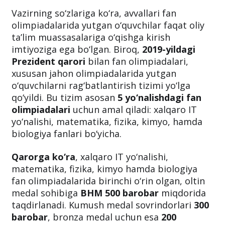
Vazirning so‘zlariga ko‘ra, avvallari fan
olimpiadalarida yutgan o‘quvchilar faqat oliy
ta’lim muassasalariga o‘qishga kirish
imtiyoziga ega bo‘lgan. Biroq,
2019-yildagi
Prezident qarori
bilan fan olimpiadalari,
xususan jahon olimpiadalarida yutgan
o‘quvchilarni rag‘batlantirish tizimi yo‘lga
qo‘yildi. Bu tizim asosan
5 yo‘nalishdagi fan
olimpiadalari
uchun amal qiladi: xalqaro IT
yo‘nalishi, matematika, fizika, kimyo, hamda
biologiya fanlari bo‘yicha.
Qarorga ko‘ra
, xalqaro IT yo‘nalishi,
matematika, fizika, kimyo hamda biologiya
fan olimpiadalarida birinchi o‘rin olgan, oltin
medal sohibiga
BHM 500 barobar
miqdorida
taqdirlanadi. Kumush medal sovrindorlari
300
barobar
, bronza medal uchun esa
200