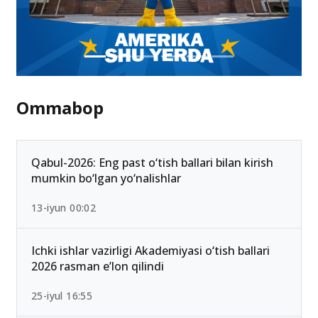
Ommabop
Qabul-2026: Eng past o‘tish ballari bilan kirish
mumkin bo‘lgan yo‘nalishlar
13-iyun 00:02
Ichki ishlar vazirligi Akademiyasi o‘tish ballari
2026 rasman e’lon qilindi
25-iyul 16:55