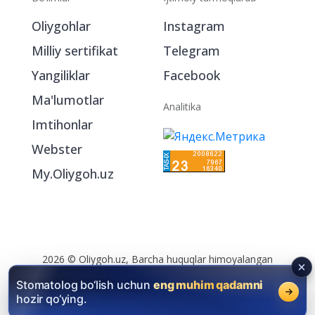
Oliygohlar
Instagram
Milliy sertifikat
Telegram
Yangiliklar
Facebook
Ma'lumotlar
Analitika
Imtihonlar
Webster
My.Oliygoh.uz
2026 © Oliygoh.uz, Barcha huquqlar himoyalangan
Reklama
/
Foydalanish shartlari
Stomatolog bo‘lish uchun
eng muhim qadamni
hozir qo‘ying.