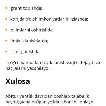
grant topishda;
xorijda o‘qish imkoniyatlarini izlashda;
bilimlarni oshirishda;
ilmiy izlanishlarda;
til o‘rganishda.
To‘g‘ri manbadan foydalanish vaqtni tejaydi va
natijalarni yaxshilaydi.
Xulosa
Abituriyentlik davridan boshlab talabalik
hayotigacha bo‘lgan yo‘lda ishonchli onlayn