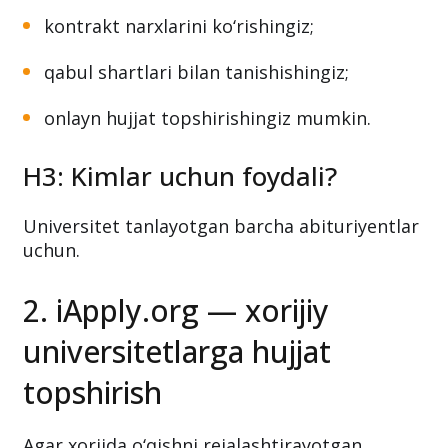
kontrakt narxlarini ko‘rishingiz;
qabul shartlari bilan tanishishingiz;
onlayn hujjat topshirishingiz mumkin.
H3: Kimlar uchun foydali?
Universitet tanlayotgan barcha abituriyentlar
uchun.
2. iApply.org — xorijiy
universitetlarga hujjat
topshirish
Agar xorijda o‘qishni rejalashtirayotgan