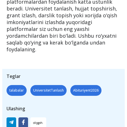
platformalardan foydalanish katta ustunlik
beradi. Universitet tanlash, hujjat topshirish,
grant izlash, darslik topish yoki xorijda o‘qish
imkoniyatlarini izlashda yuqoridagi
platformalar siz uchun eng yaxshi
yordamchilardan biri bo‘ladi. Ushbu ro‘yxatni
saqlab qo‘ying va kerak bo‘lganda undan
foydalaning.
Teglar
talabalar
UniversitetTanlash
Abituriyent2026
Ulashing