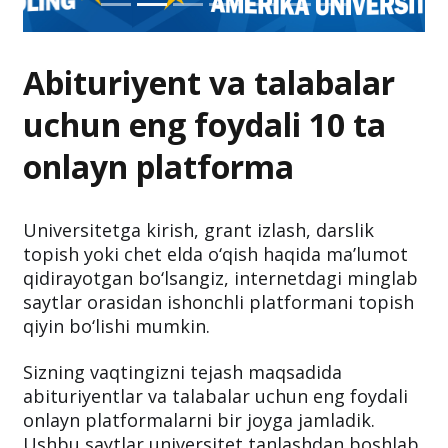
Abituriyent va talabalar
uchun eng foydali 10 ta
onlayn platforma
Universitetga kirish, grant izlash, darslik
topish yoki chet elda o‘qish haqida ma’lumot
qidirayotgan bo‘lsangiz, internetdagi minglab
saytlar orasidan ishonchli platformani topish
qiyin bo‘lishi mumkin.
Sizning vaqtingizni tejash maqsadida
abituriyentlar va talabalar uchun eng foydali
onlayn platformalarni bir joyga jamladik.
Ushbu saytlar universitet tanlashdan boshlab,