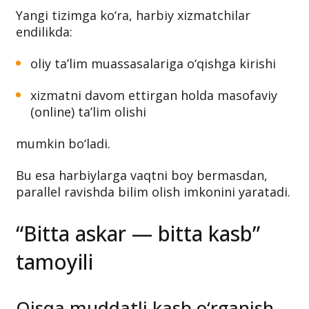
Yangi tizimga ko‘ra, harbiy xizmatchilar
endilikda:
oliy ta’lim muassasalariga o‘qishga kirishi
xizmatni davom ettirgan holda masofaviy
(online) ta’lim olishi
mumkin bo‘ladi.
Bu esa harbiylarga vaqtni boy bermasdan,
parallel ravishda bilim olish imkonini yaratadi.
“Bitta askar — bitta kasb”
tamoyili
Qisqa muddatli kasb o‘rganish