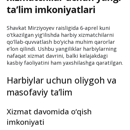
ta’lim imkoniyatlari
Shavkat Mirziyoyev raisligida 6-aprel kuni
o‘tkazilgan yig‘ilishda harbiy xizmatchilarni
qo‘llab-quvvatlash bo‘yicha muhim qarorlar
e’lon qilindi. Ushbu yangiliklar harbiylarning
nafaqat xizmat davrini, balki kelajakdagi
kasbiy faoliyatini ham yaxshilashga qaratilgan.
Harbiylar uchun oliygoh va
masofaviy ta’lim
Xizmat davomida o‘qish
imkoniyati