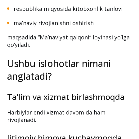
respublika miqyosida kitobxonlik tanlovi
ma’naviy rivojlanishni oshirish
maqsadida “Ma’naviyat qalqoni” loyihasi yo‘lga
qo‘yiladi.
Ushbu islohotlar nimani
anglatadi?
Ta’lim va xizmat birlashmoqda
Harbiylar endi xizmat davomida ham
rivojlanadi.
Ijtimoiy himoya kuchaymoqda