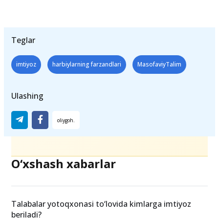
Teglar
imtiyoz
harbiylarning farzandlari
MasofaviyTalim
Ulashing
O‘xshash xabarlar
Talabalar yotoqxonasi to‘lovida kimlarga imtiyoz
beriladi?