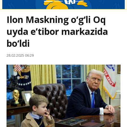
Ilon Maskning o‘g‘li Oq
uyda e’tibor markazida
bo‘ldi
28.02.2025 06:29