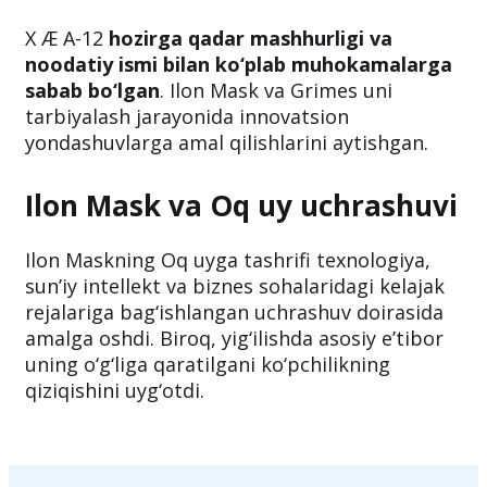
X Æ A-12
hozirga qadar mashhurligi va
noodatiy ismi bilan ko‘plab muhokamalarga
sabab bo‘lgan
. Ilon Mask va Grimes uni
tarbiyalash jarayonida innovatsion
yondashuvlarga amal qilishlarini aytishgan.
Ilon Mask va Oq uy uchrashuvi
Ilon Maskning Oq uyga tashrifi texnologiya,
sun’iy intellekt va biznes sohalaridagi kelajak
rejalariga bag‘ishlangan uchrashuv doirasida
amalga oshdi. Biroq, yig‘ilishda asosiy e’tibor
uning o‘g‘liga qaratilgani ko‘pchilikning
qiziqishini uyg‘otdi.