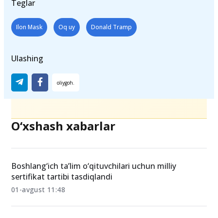
Teglar
Ilon Mask
Oq uy
Donald Tramp
Ulashing
O‘xshash xabarlar
Boshlang‘ich ta’lim o‘qituvchilari uchun milliy
sertifikat tartibi tasdiqlandi
01-avgust 11:48