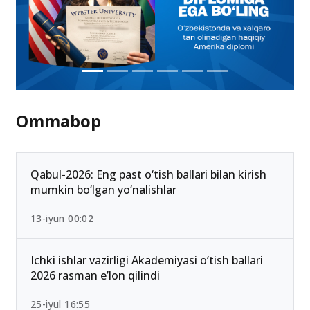
Ommabop
Qabul-2026: Eng past o‘tish ballari bilan kirish
mumkin bo‘lgan yo‘nalishlar
13-iyun 00:02
Ichki ishlar vazirligi Akademiyasi o‘tish ballari
2026 rasman e’lon qilindi
25-iyul 16:55