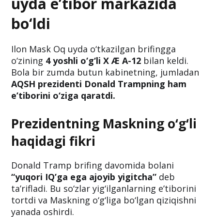
uyda e’tibor markazida
bo‘ldi
Ilon Mask Oq uyda o‘tkazilgan brifingga
o‘zining
4 yoshli o‘g‘li X Æ A-12
bilan keldi.
Bola bir zumda butun kabinetning, jumladan
AQSH prezidenti Donald Trampning ham
e’tiborini o‘ziga qaratdi.
Prezidentning Maskning o‘g‘li
haqidagi fikri
Donald Tramp brifing davomida bolani
“yuqori IQ’ga ega ajoyib yigitcha”
deb
ta’rifladi. Bu so‘zlar yig‘ilganlarning e’tiborini
tortdi va Maskning o‘g‘liga bo‘lgan qiziqishni
yanada oshirdi.