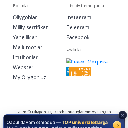
Bo‘limlar
Ijtimoiy tarmoqlarda
Oliygohlar
Instagram
Milliy sertifikat
Telegram
Yangiliklar
Facebook
Ma'lumotlar
Analitika
Imtihonlar
Webster
My.Oliygoh.uz
2026 © Oliygoh.uz, Barcha huquqlar himoyalangan
Reklama
/
Foydalanish shartlari
Qabul davom etmoqda —
TOP universitetlarga