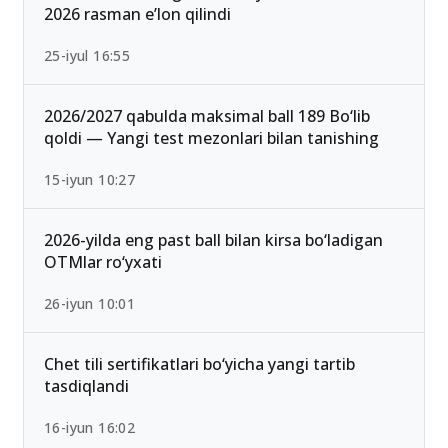
Ichki ishlar vazirligi Akademiyasi o‘tish ballari
2026 rasman e’lon qilindi
25-iyul 16:55
2026/2027 qabulda maksimal ball 189 Bo‘lib
qoldi — Yangi test mezonlari bilan tanishing
15-iyun 10:27
2026-yilda eng past ball bilan kirsa bo‘ladigan
OTMlar ro‘yxati
26-iyun 10:01
Chet tili sertifikatlari bo‘yicha yangi tartib