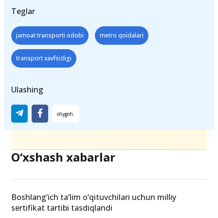
Teglar
jamoat transporti odobi
metro qoidalari
transport xavfsizligi
Ulashing
O‘xshash xabarlar