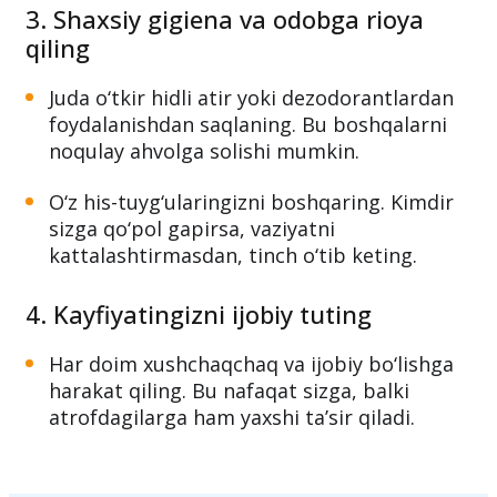
yoki telefonda suhbatlashmang – bu
atrofdagilarni bezovta qilishi mumkin.
3. Shaxsiy gigiena va odobga rioya
qiling
Juda o‘tkir hidli atir yoki dezodorantlardan
foydalanishdan saqlaning. Bu boshqalarni
noqulay ahvolga solishi mumkin.
O‘z his-tuyg‘ularingizni boshqaring. Kimdir
sizga qo‘pol gapirsa, vaziyatni
kattalashtirmasdan, tinch o‘tib keting.
4. Kayfiyatingizni ijobiy tuting
Har doim xushchaqchaq va ijobiy bo‘lishga
harakat qiling. Bu nafaqat sizga, balki
atrofdagilarga ham yaxshi ta’sir qiladi.