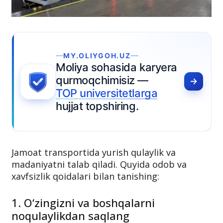
MY.OLIYGOH.UZ
oliya sohasida karyera
urmoqchimisiz —
OP universitetlarga
ujjat topshiring.
Jamoat transportida yurish qulaylik va
madaniyatni talab qiladi. Quyida odob va
xavfsizlik qoidalari bilan tanishing: