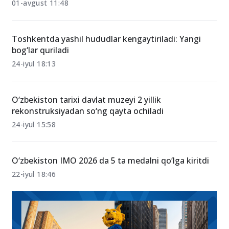
Boshlang‘ich ta’lim o‘qituvchilari uchun milliy
sertifikat tartibi tasdiqlandi
01-avgust 11:48
Toshkentda yashil hududlar kengaytiriladi: Yangi
bog‘lar quriladi
24-iyul 18:13
O‘zbekiston tarixi davlat muzeyi 2 yillik
rekonstruksiyadan so‘ng qayta ochiladi
24-iyul 15:58
O‘zbekiston IMO 2026 da 5 ta medalni qo‘lga kiritdi
22-iyul 18:46