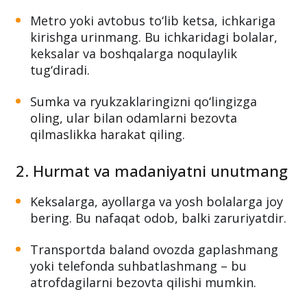
1. O‘zingizni va boshqalarni
noqulaylikdan saqlang
Metro yoki avtobus to‘lib ketsa, ichkariga
kirishga urinmang. Bu ichkaridagi bolalar,
keksalar va boshqalarga noqulaylik
tug‘diradi.
Sumka va ryukzaklaringizni qo‘lingizga
oling, ular bilan odamlarni bezovta
qilmaslikka harakat qiling.
2. Hurmat va madaniyatni unutmang
Keksalarga, ayollarga va yosh bolalarga joy
bering. Bu nafaqat odob, balki zaruriyatdir.
Transportda baland ovozda gaplashmang