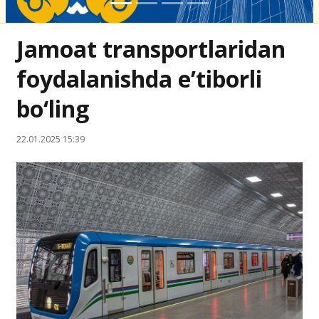
Jamoat transportlaridan
foydalanishda e’tiborli
bo‘ling
22.01.2025 15:39