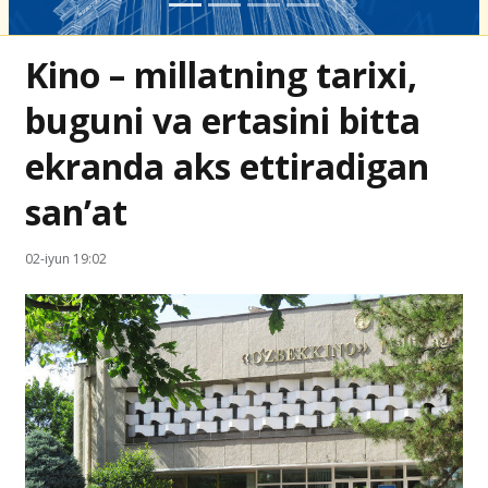
Kino – millatning tarixi,
buguni va ertasini bitta
ekranda aks ettiradigan
sanʼat
02-iyun 19:02