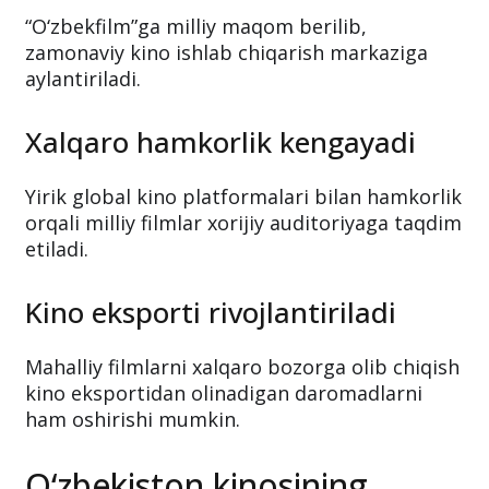
“O‘zbekfilm”ga milliy maqom berilib,
zamonaviy kino ishlab chiqarish markaziga
aylantiriladi.
Xalqaro hamkorlik kengayadi
Yirik global kino platformalari bilan hamkorlik
orqali milliy filmlar xorijiy auditoriyaga taqdim
etiladi.
Kino eksporti rivojlantiriladi
Mahalliy filmlarni xalqaro bozorga olib chiqish
kino eksportidan olinadigan daromadlarni
ham oshirishi mumkin.
O‘zbekiston kinosining