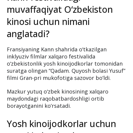
muvaffaqiyat O‘zbekiston
kinosi uchun nimani
anglatadi?
Fransiyaning Kann shahrida o‘tkazilgan
inklyuziv filmlar xalqaro festivalida
o‘zbekistonlik yosh kinoijodkorlar tomonidan
suratga olingan “Qadam. Quyosh bolasi Yusuf”
filmi Gran-pri mukofotiga sazovor bo‘ldi.
Mazkur yutuq o‘zbek kinosining xalqaro
maydondagi raqobatbardoshligi ortib
borayotganini ko‘rsatadi.
Yosh kinoijodkorlar uchun