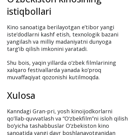
istiqbollari
Kino sanoatiga berilayotgan e’tibor yangi
iste’dodlarni kashf etish, texnologik bazani
yangilash va milliy madaniyatni dunyoga
targ‘ib qilish imkonini yaratadi.
Shu bois, yaqin yillarda o‘zbek filmlarining
xalqaro festivallarda yanada ko‘proq
muvaffaqiyat qozonishi kutilmoqda.
Xulosa
Kanndagi Gran-pri, yosh kinoijodkorlarni
qo‘llab-quvvatlash va “O‘zbekfilm”ni isloh qilish
bo‘yicha tashabbuslar O‘zbekiston kino
sanoatida yangi davr boshlanayotganidan