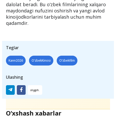
dalolat beradi. Bu o‘zbek filmlarining xalqaro
maydondagi nufuzini oshirish va yangi avlod
kinoijodkorlarini tarbiyalash uchun muhim
qadamdir.
Teglar
Kann2026
O‘zbekKinosi
O‘zbekfilm
Ulashing
O‘xshash xabarlar