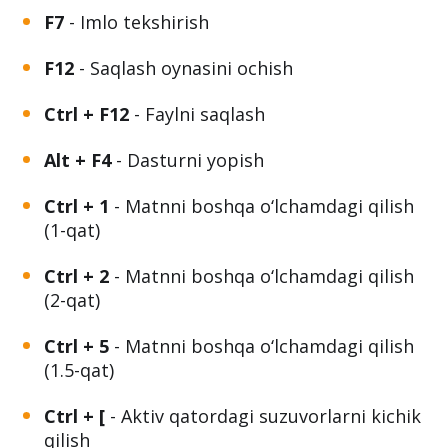
F7
- Imlo tekshirish
F12
- Saqlash oynasini ochish
Ctrl + F12
- Faylni saqlash
Alt + F4
- Dasturni yopish
Ctrl + 1
- Matnni boshqa o‘lchamdagi qilish
(1-qat)
Ctrl + 2
- Matnni boshqa o‘lchamdagi qilish
(2-qat)
Ctrl + 5
- Matnni boshqa o‘lchamdagi qilish
(1.5-qat)
Ctrl + [
- Aktiv qatordagi suzuvorlarni kichik
qilish