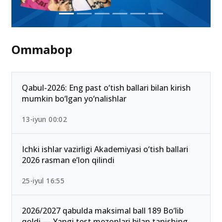
Ommabop
Qabul-2026: Eng past o‘tish ballari bilan kirish
mumkin bo‘lgan yo‘nalishlar
13-iyun 00:02
Ichki ishlar vazirligi Akademiyasi o‘tish ballari
2026 rasman e’lon qilindi
25-iyul 16:55
2026/2027 qabulda maksimal ball 189 Bo‘lib
qoldi — Yangi test mezonlari bilan tanishing