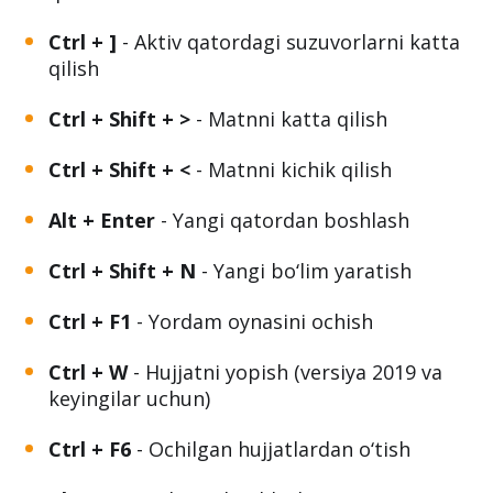
Ctrl + ]
- Aktiv qatordagi suzuvorlarni katta
qilish
Ctrl + Shift + >
- Matnni katta qilish
Ctrl + Shift + <
- Matnni kichik qilish
Alt + Enter
- Yangi qatordan boshlash
Ctrl + Shift + N
- Yangi bo‘lim yaratish
Ctrl + F1
- Yordam oynasini ochish
Ctrl + W
- Hujjatni yopish (versiya 2019 va
keyingilar uchun)
Ctrl + F6
- Ochilgan hujjatlardan o‘tish