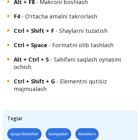
Alt + F8
- Makroni boshlash
F4
- O‘rtacha amalni takrorlash
Ctrl + Shift + F
- Shaylarni tuzatish
Ctrl + Space
- Formatni olib tashlash
Alt + Ctrl + S
- Sahifani saqlash oynasini
ochish
Ctrl + Shift + G
- Elementni qutisiz
majmualash
Teglar
qisqa klavishlar
kompyuter
klaviatura