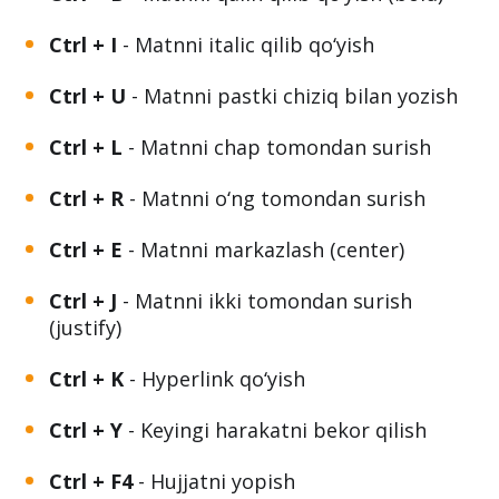
Ctrl + I
- Matnni italic qilib qo‘yish
Ctrl + U
- Matnni pastki chiziq bilan yozish
Ctrl + L
- Matnni chap tomondan surish
Ctrl + R
- Matnni o‘ng tomondan surish
Ctrl + E
- Matnni markazlash (center)
Ctrl + J
- Matnni ikki tomondan surish
(justify)
Ctrl + K
- Hyperlink qo‘yish
Ctrl + Y
- Keyingi harakatni bekor qilish
Ctrl + F4
- Hujjatni yopish