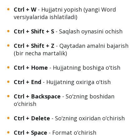
Ctrl + W
- Hujjatni yopish (yangi Word
versiyalarida ishlatiladi)
Ctrl + Shift + S
- Saqlash oynasini ochish
Ctrl + Shift + Z
- Qaytadan amalni bajarish
(bir necha martalik)
Ctrl + Home
- Hujjatning boshiga o‘tish
Ctrl + End
- Hujjatning oxiriga o‘tish
Ctrl + Backspace
- So‘zning boshidan
o‘chirish
Ctrl + Delete
- So‘zning oxiridan o‘chirish
Ctrl + Space
- Format o‘chirish