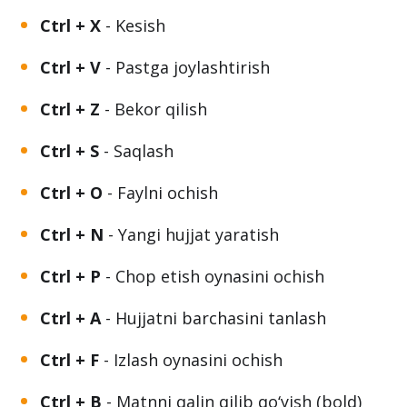
Ctrl + X
- Kesish
Ctrl + V
- Pastga joylashtirish
Ctrl + Z
- Bekor qilish
Ctrl + S
- Saqlash
Ctrl + O
- Faylni ochish
Ctrl + N
- Yangi hujjat yaratish
Ctrl + P
- Chop etish oynasini ochish
Ctrl + A
- Hujjatni barchasini tanlash
Ctrl + F
- Izlash oynasini ochish
Ctrl + B
- Matnni qalin qilib qo‘yish (bold)