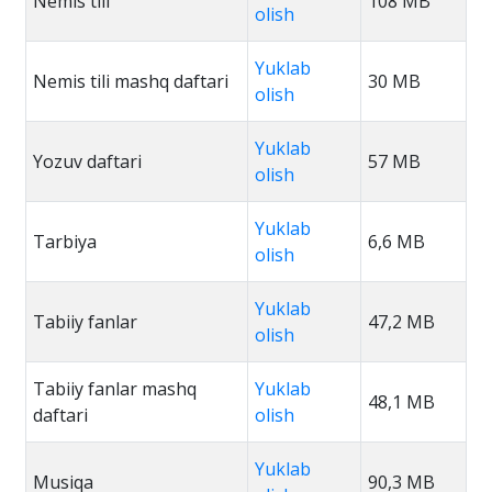
Nemis tili
108 MB
olish
Yuklab
Nemis tili mashq daftari
30 MB
olish
Yuklab
Yozuv daftari
57 MB
olish
Yuklab
Tarbiya
6,6 MB
olish
Yuklab
Tabiiy fanlar
47,2 MB
olish
Tabiiy fanlar mashq
Yuklab
48,1 MB
daftari
olish
Yuklab
Musiqa
90,3 MB