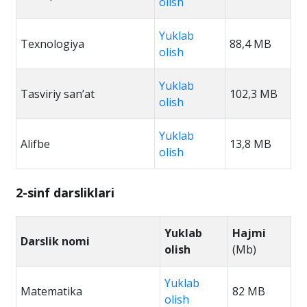
olish
Yuklab
Texnologiya
88,4 MB
olish
Yuklab
Tasviriy san’at
102,3 MB
olish
Yuklab
Alifbe
13,8 MB
olish
2-sinf darsliklari
Yuklab
Hajmi
Darslik nomi
olish
(Mb)
Yuklab
Matematika
82 MB
olish