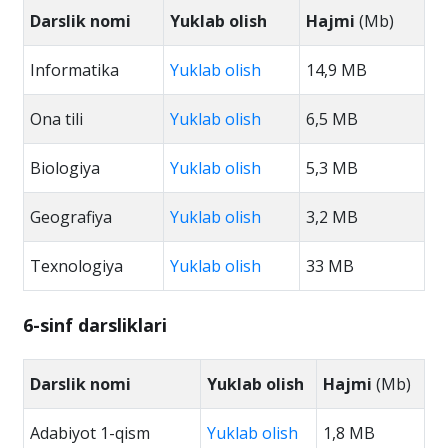
Darslik nomi
Yuklab olish
Hajmi
(Mb)
Informatika
Yuklab olish
14,9 MB
Ona tili
Yuklab olish
6,5 MB
Biologiya
Yuklab olish
5,3 MB
Geografiya
Yuklab olish
3,2 MB
Texnologiya
Yuklab olish
33 MB
6-sinf darsliklari
Darslik nomi
Yuklab olish
Hajmi
(Mb)
Adabiyot 1-qism
Yuklab olish
1,8 MB