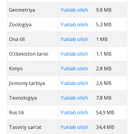
Geometriya
Yuklab olish
9,8 MB
Zoologiya
Yuklab olish
5,3 MB
Ona tili
Yuklab olish
1 MB
O‘zbekiston tarixi
Yuklab olish
1,1 MB
Kimyo
Yuklab olish
2,8 MB
Jismoniy tarbiya
Yuklab olish
2,6 MB
Texnologiya
Yuklab olish
7,8 MB
Rus tili
Yuklab olish
54,9 MB
Tasviriy san’at
Yuklab olish
34,4 MB