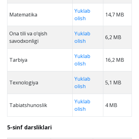
Yuklab
Matematika
14,7 MB
olish
Ona tili va o‘qish
Yuklab
6,2 MB
savodxonligi
olish
Yuklab
Tarbiya
16,2 MB
olish
Yuklab
Texnologiya
5,1 MB
olish
Yuklab
Tabiatshunoslik
4 MB
olish
5-sinf darsliklari