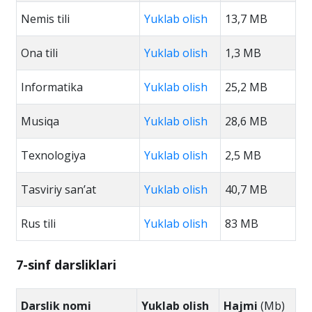
Nemis tili
Yuklab olish
13,7 MB
Ona tili
Yuklab olish
1,3 MB
Informatika
Yuklab olish
25,2 MB
Musiqa
Yuklab olish
28,6 MB
Texnologiya
Yuklab olish
2,5 MB
Tasviriy san’at
Yuklab olish
40,7 MB
Rus tili
Yuklab olish
83 MB
7-sinf darsliklari
Darslik nomi
Yuklab olish
Hajmi
(Mb)