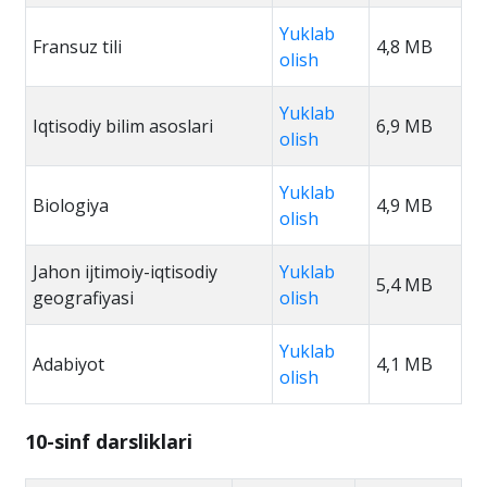
Yuklab
Fransuz tili
4,8 MB
olish
Yuklab
Iqtisodiy bilim asoslari
6,9 MB
olish
Yuklab
Biologiya
4,9 MB
olish
Jahon ijtimoiy-iqtisodiy
Yuklab
5,4 MB
geografiyasi
olish
Yuklab
Adabiyot
4,1 MB
olish
10-sinf darsliklari