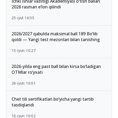
Ichki ishlar vazirligi Akademiyasi o‘tish ballari
2026 rasman e’lon qilindi
25-iyul 16:55
2026/2027 qabulda maksimal ball 189 Bo‘lib
qoldi — Yangi test mezonlari bilan tanishing
15-iyun 10:27
2026-yilda eng past ball bilan kirsa bo‘ladigan
OTMlar ro‘yxati
26-iyun 10:01
Chet tili sertifikatlari bo‘yicha yangi tartib
tasdiqlandi
16-iyun 16:02