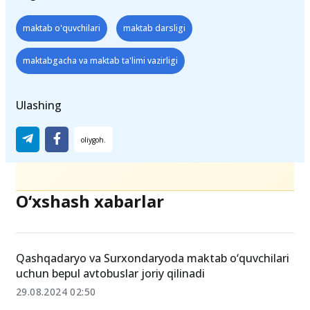
maktab o'quvchilari
maktab darsligi
maktabgacha va maktab ta'limi vazirligi
Ulashing
O‘xshash xabarlar
Qashqadaryo va Surxondaryoda maktab o‘quvchilari
uchun bepul avtobuslar joriy qilinadi
29.08.2024 02:50