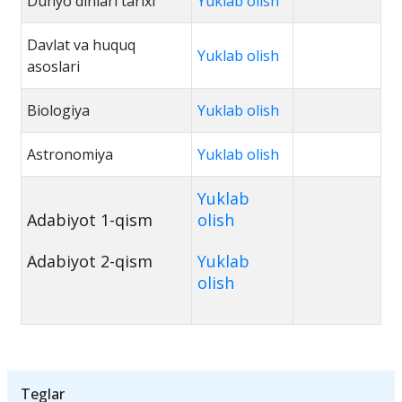
Dunyo dinlari tarixi
Yuklab olish
Davlat va huquq
Yuklab olish
asoslari
Biologiya
Yuklab olish
Astronomiya
Yuklab olish
Yuklab
Adabiyot 1-qism
olish
Adabiyot 2-qism
Yuklab
olish
Teglar