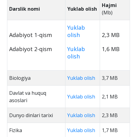
Hajmi
Darslik nomi
Yuklab olish
(Mb)
Yuklab
Adabiyot 1-qism
olish
2,3 MB
Adabiyot 2-qism
Yuklab
1,6 MB
olish
Biologiya
Yuklab olish
3,7 MB
Davlat va huquq
Yuklab olish
2,1 MB
asoslari
Dunyo dinlari tarixi
Yuklab olish
2,3 MB
Fizika
Yuklab olish
1,7 MB