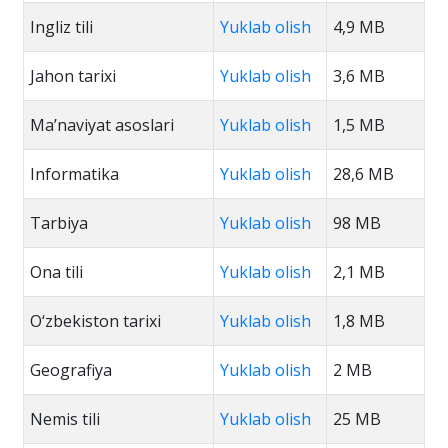
Ingliz tili
Yuklab olish
4,9 MB
Jahon tarixi
Yuklab olish
3,6 MB
Ma’naviyat asoslari
Yuklab olish
1,5 MB
Informatika
Yuklab olish
28,6 MB
Tarbiya
Yuklab olish
98 MB
Ona tili
Yuklab olish
2,1 MB
O‘zbekiston tarixi
Yuklab olish
1,8 MB
Geografiya
Yuklab olish
2 MB
Nemis tili
Yuklab olish
25 MB