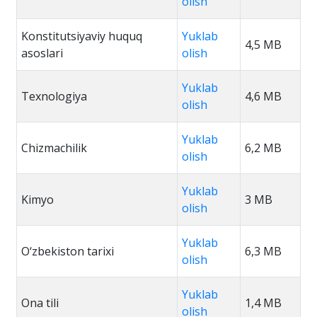
olish
Konstitutsiyaviy huquq
Yuklab
4,5 MB
asoslari
olish
Yuklab
Texnologiya
4,6 MB
olish
Yuklab
Chizmachilik
6,2 MB
olish
Yuklab
Kimyo
3 MB
olish
Yuklab
O‘zbekiston tarixi
6,3 MB
olish
Yuklab
Ona tili
1,4 MB
olish