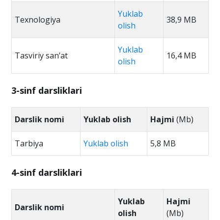
Yuklab
Texnologiya
38,9 MB
olish
Yuklab
Tasviriy san’at
16,4 MB
olish
3-sinf darsliklari
Darslik nomi
Yuklab olish
Hajmi
(Mb)
Tarbiya
Yuklab olish
5,8 MB
4-sinf darsliklari
Yuklab
Hajmi
Darslik nomi
olish
(Mb)