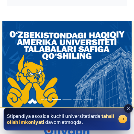
Stipendiya asosida kuchli universitetlarda
tahsil
olish imkoniyati
davom etmoqda.