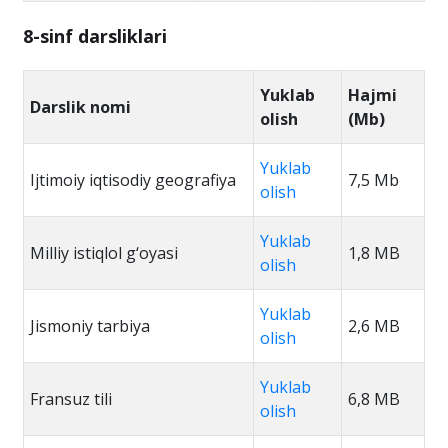
8-sinf darsliklari
Yuklab
Hajmi
Darslik nomi
olish
(Mb)
Yuklab
Ijtimoiy iqtisodiy geografiya
7,5 Mb
olish
Yuklab
Milliy istiqlol g‘oyasi
1,8 MB
olish
Yuklab
Jismoniy tarbiya
2,6 MB
olish
Yuklab
Fransuz tili
6,8 MB
olish