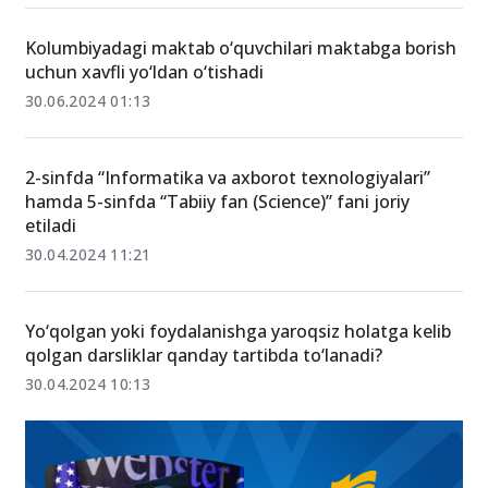
Kolumbiyadagi maktab o‘quvchilari maktabga borish
uchun xavfli yo‘ldan o‘tishadi
30.06.2024 01:13
2-sinfda “Informatika va axborot texnologiyalari”
hamda 5-sinfda “Tabiiy fan (Science)” fani joriy
etiladi
30.04.2024 11:21
Yo‘qolgan yoki foydalanishga yaroqsiz holatga kelib
qolgan darsliklar qanday tartibda to‘lanadi?
30.04.2024 10:13