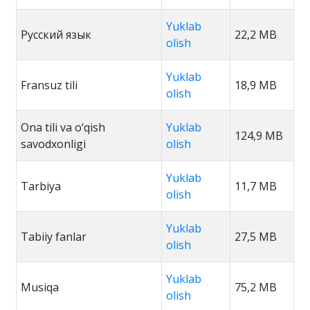
Yuklab
Русский язык
22,2 MB
olish
Yuklab
Fransuz tili
18,9 MB
olish
Ona tili va o‘qish
Yuklab
124,9 MB
savodxonligi
olish
Yuklab
Tarbiya
11,7 MB
olish
Yuklab
Tabiiy fanlar
27,5 MB
olish
Yuklab
Musiqa
75,2 MB
olish