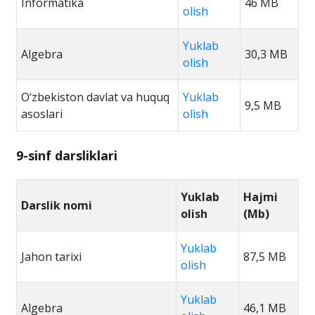
Informatika
46 MB
olish
Yuklab
Algebra
30,3 MB
olish
O‘zbekiston davlat va huquq
Yuklab
9,5 MB
asoslari
olish
9-sinf darsliklari
Yuklab
Hajmi
Darslik nomi
olish
(Mb)
Yuklab
Jahon tarixi
87,5 MB
olish
Yuklab
Algebra
46,1 MB