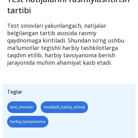
tartibi
Test sinovlari yakunlangach, natijalar
belgilangan tartib asosida rasmiy
qaydnomaga kiritiladi. Shundan so‘ng ushbu
ma’lumotlar tegishli harbiy tashkilotlarga
taqdim etilib, harbiy tavsiyanoma berish
jarayonida muhim ahamiyat kasb etadi.
Teglar
test_sinovlari
muddatli_harbiy_xizmat
harbiy_tavsiyanoma