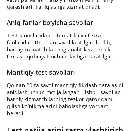
qarashlarini aniqlashga xizmat qiladi.
Aniq fanlar bo‘yicha savollar
Test sinovlarida matematika va fizika
fanlaridan 10 tadan savol kiritilgan bo‘lib,
harbiy xizmatchilarning analitik va texnik
fikrlash qobiliyatini baholashga qaratilgan.
Mantiqiy test savollari
Qolgan 20 ta savol mantiqiy fikrlash darajasini
aniqlash uchun mo‘ljallangan. Ushbu savollar
harbiy xizmatchilarning tezkor qaror qabul
qilish ko‘nikmalarini baholashga yordam
beradi.
Test natijalarini rasmiylashtirish