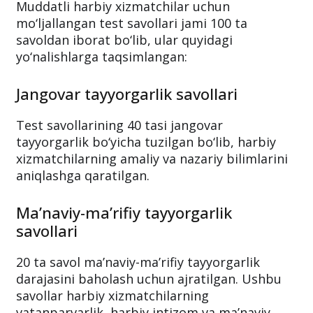
Muddatli harbiy xizmatchilar uchun
mo‘ljallangan test savollari jami 100 ta
savoldan iborat bo‘lib, ular quyidagi
yo‘nalishlarga taqsimlangan:
Jangovar tayyorgarlik savollari
Test savollarining 40 tasi jangovar
tayyorgarlik bo‘yicha tuzilgan bo‘lib, harbiy
xizmatchilarning amaliy va nazariy bilimlarini
aniqlashga qaratilgan.
Ma’naviy-ma’rifiy tayyorgarlik
savollari
20 ta savol ma’naviy-ma’rifiy tayyorgarlik
darajasini baholash uchun ajratilgan. Ushbu
savollar harbiy xizmatchilarning
vatanparvarlik, harbiy intizom va ma’naviy