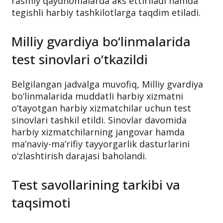
rasmiy qaydnomalarda aks ettiriladi hamda
tegishli harbiy tashkilotlarga taqdim etiladi.
Milliy gvardiya bo‘linmalarida
test sinovlari o‘tkazildi
Belgilangan jadvalga muvofiq, Milliy gvardiya
bo‘linmalarida muddatli harbiy xizmatni
o‘tayotgan harbiy xizmatchilar uchun test
sinovlari tashkil etildi. Sinovlar davomida
harbiy xizmatchilarning jangovar hamda
ma’naviy-ma’rifiy tayyorgarlik dasturlarini
o‘zlashtirish darajasi baholandi.
Test savollarining tarkibi va
taqsimoti