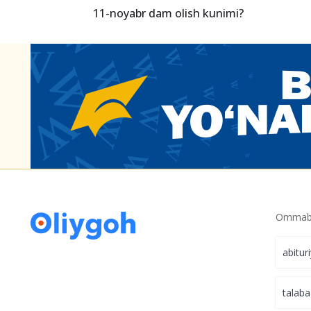
11-noyabr dam olish kunimi?
Ommabo
abitur
talaba