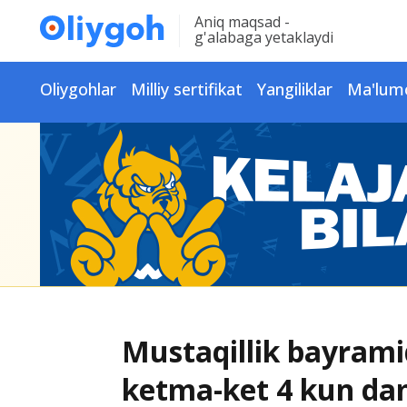
Aniq maqsad -
g'alabaga yetaklaydi
Oliygohlar
Milliy sertifikat
Yangiliklar
Ma'lum
Mustaqillik bayramid
ketma-ket 4 kun dam