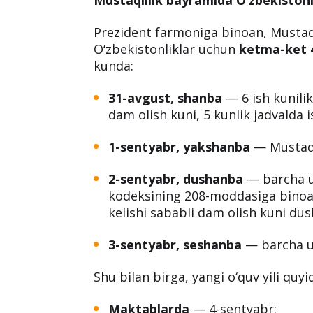
Prezident farmoniga binoan, Mustaq
O‘zbekistonliklar uchun
ketma-ket 4
kunda:
31-avgust, shanba
— 6 ish kunili
dam olish kuni, 5 kunlik jadvalda 
1-sentyabr, yakshanba
— Mustaqi
2-sentyabr, dushanba
— barcha u
kodeksining 208-moddasiga binoa
kelishi sababli dam olish kuni dus
3-sentyabr, seshanba
— barcha u
Shu bilan birga, yangi o‘quv yili quy
Maktablarda
— 4-sentyabr;