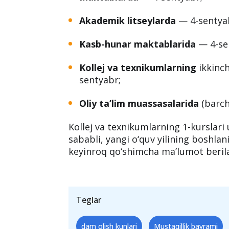
Akademik litseylarda
— 4-sentya
Kasb-hunar maktablarida
— 4-se
Kollej va texnikumlarning
ikkinch
sentyabr;
Oliy ta’lim muassasalarida
(barch
Kollej va texnikumlarning 1-kurslar
sababli, yangi o‘quv yilining boshlan
keyinroq qo‘shimcha ma’lumot berila
Teglar
dam olish kunlari
Mustaqillik bayrami