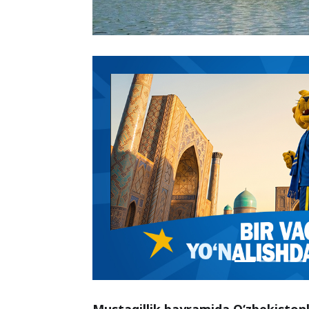
Mustaqillik bayramida O‘zbekiston