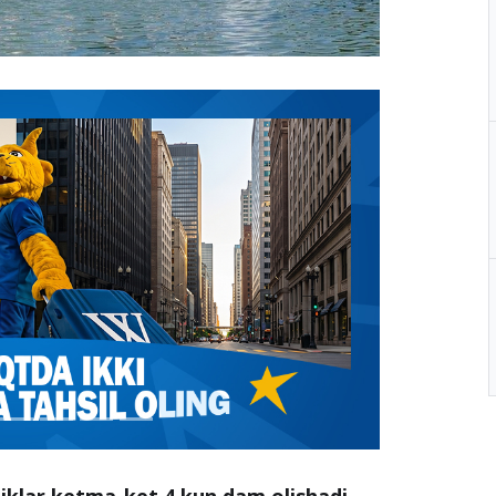
liklar ketma-ket 4 kun dam olishadi