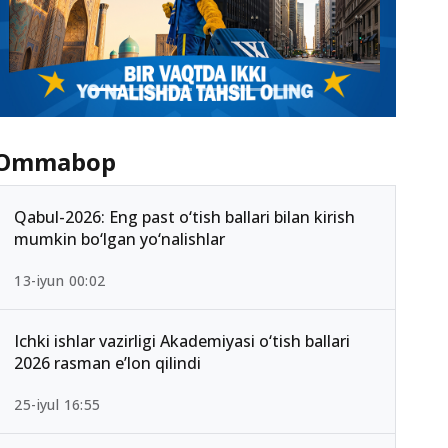
Ommabop
Qabul-2026: Eng past o‘tish ballari bilan kirish
mumkin bo‘lgan yo‘nalishlar
13-iyun 00:02
Ichki ishlar vazirligi Akademiyasi o‘tish ballari
2026 rasman e’lon qilindi
25-iyul 16:55