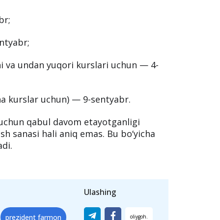
br;
ntyabr;
i va undan yuqori kurslari uchun — 4-
a kurslar uchun) — 9-sentyabr.
i uchun qabul davom etayotganligi
ish sanasi hali aniq emas. Bu bo‘yicha
di.
Ulashing
prezident farmon