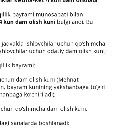
illik bayrami munosabati bilan
 kun dam olish kuni
belgilandi. Bu
k jadvalda ishlovchilar uchun qo‘shimcha
ishlovchilar uchun odatiy dam olish kuni;
llik bayrami;
chun dam olish kuni (Mehnat
n, bayram kunining yakshanbaga to‘g‘ri
hanbaga ko‘chiriladi);
chun qo‘shimcha dam olish kuni.
idagi sanalarda boshlanadi: