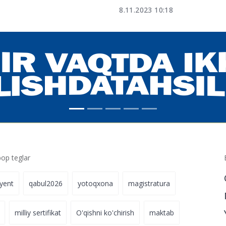
8.11.2023 10:18
p teglar
iyent
qabul2026
yotoqxona
magistratura
milliy sertifikat
O'qishni ko'chirish
maktab