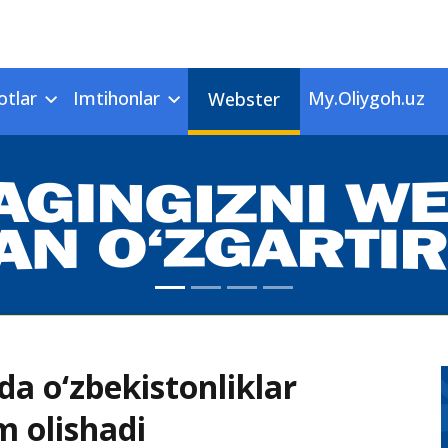
otlar
Imtihonlar
My.Oliygoh.uz
Webster
a o‘zbekistonliklar
 olishadi