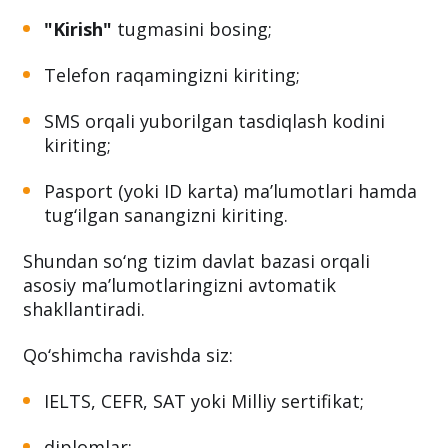
"Kirish"
tugmasini bosing;
Telefon raqamingizni kiriting;
SMS orqali yuborilgan tasdiqlash kodini
kiriting;
Pasport (yoki ID karta) ma’lumotlari hamda
tug‘ilgan sanangizni kiriting.
Shundan so‘ng tizim davlat bazasi orqali
asosiy ma’lumotlaringizni avtomatik
shakllantiradi.
Qo‘shimcha ravishda siz:
IELTS, CEFR, SAT yoki Milliy sertifikat;
diplomlar;