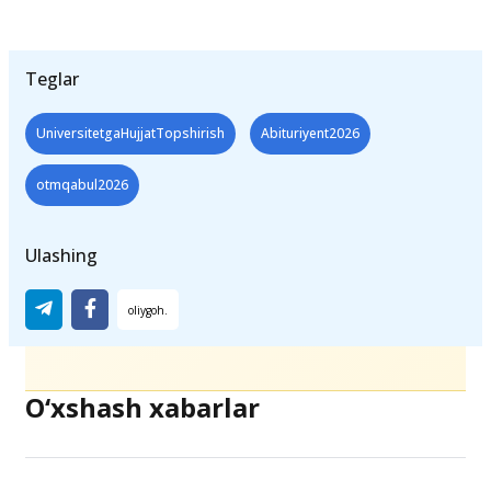
Teglar
UniversitetgaHujjatTopshirish
Abituriyent2026
otmqabul2026
Ulashing
O‘xshash xabarlar