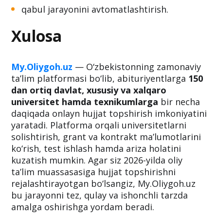
qabul jarayonini avtomatlashtirish.
Xulosa
My.Oliygoh.uz
— O‘zbekistonning zamonaviy
ta’lim platformasi bo‘lib, abituriyentlarga
150
dan ortiq davlat, xususiy va xalqaro
universitet hamda texnikumlarga
bir necha
daqiqada onlayn hujjat topshirish imkoniyatini
yaratadi. Platforma orqali universitetlarni
solishtirish, grant va kontrakt ma’lumotlarini
ko‘rish, test ishlash hamda ariza holatini
kuzatish mumkin. Agar siz 2026-yilda oliy
ta’lim muassasasiga hujjat topshirishni
rejalashtirayotgan bo‘lsangiz, My.Oliygoh.uz
bu jarayonni tez, qulay va ishonchli tarzda
amalga oshirishga yordam beradi.