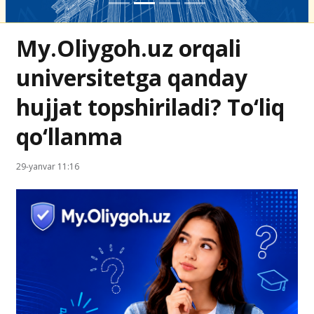
My.Oliygoh.uz orqali
universitetga qanday
hujjat topshiriladi? To‘liq
qo‘llanma
29-yanvar 11:16