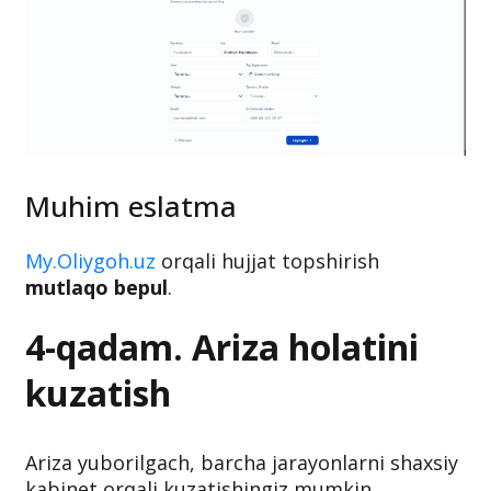
Muhim eslatma
My.Oliygoh.uz
orqali hujjat topshirish
mutlaqo bepul
.
4-qadam. Ariza holatini
kuzatish
Ariza yuborilgach, barcha jarayonlarni shaxsiy
kabinet orqali kuzatishingiz mumkin.