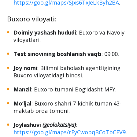
https://goo.gl/maps/SJxs6TxJeLkByh2BA
.
Buxoro viloyati:
Doimiy yashash hududi
: Buxoro va Navoiy
viloyatlari.
Test sinovining boshlanish vaqti
: 09:00.
Joy nomi
: Bilimni baholash agentligining
Buxoro viloyatidagi binosi.
Manzil
: Buxoro tumani Bog‘idasht MFY.
Mo‘ljal
: Buxoro shahri 7-kichik tuman 43-
maktab orqa tomoni.
Joylashuvi
(geolokatsiya)
:
https://goo.gl/maps/rEyCwopqBCoTbCEV9
.