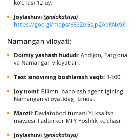
ko‘chasi 12-uy.
Joylashuvi
(geolokatsiya)
:
https://goo.gl/maps/683ZeGsJpZAeKNx98
.
Namangan viloyati:
Doimiy yashash hududi
: Andijon, Farg‘ona
va Namangan viloyatlari.
Test sinovining boshlanish vaqti
: 14:00.
Joy nomi
: Bilimni baholash agentligining
Namangan viloyatidagi binosi.
Manzil
: Davlatobod tumani Yuksalish
mavzesi Tadbirkor MFY Yoshlik ko‘chasi.
Joylashuvi
(geolokatsiya)
: