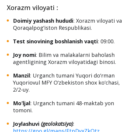
Xorazm viloyati :
Doimiy yashash hududi
: Xorazm viloyati va
Qoraqalpog‘iston Respublikasi.
Test sinovining boshlanish vaqti
: 09:00.
Joy nomi
: Bilim va malakalarni baholash
agentligining Xorazm viloyatidagi binosi.
Manzil
: Urgаnсh tumani Yuqоri dо‘rmаn
Yuqoriovul MFY O‘zbekiston shox ko‘chasi,
2/2-uy.
Mo‘ljal
: Urganch tumani 48-maktab yon
tomoni.
Joylashuvi
(geolokatsiya)
:
https://goo.gl/maps/EtpDyxZkQtz
.