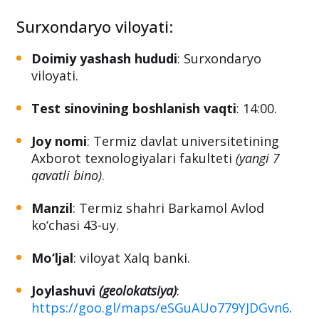
Surxondaryo viloyati:
Doimiy yashash hududi
: Surxondaryo
viloyati.
Test sinovining boshlanish vaqti
: 14:00.
Joy nomi
: Termiz davlat universitetining
Axborot texnologiyalari fakulteti
(yangi 7
qavatli bino)
.
Manzil
: Termiz shahri Barkamol Avlod
ko‘chasi 43-uy.
Mo‘ljal
: viloyat Xalq banki.
Joylashuvi
(geolokatsiya)
:
https://goo.gl/maps/eSGuAUo779YJDGvn6
.