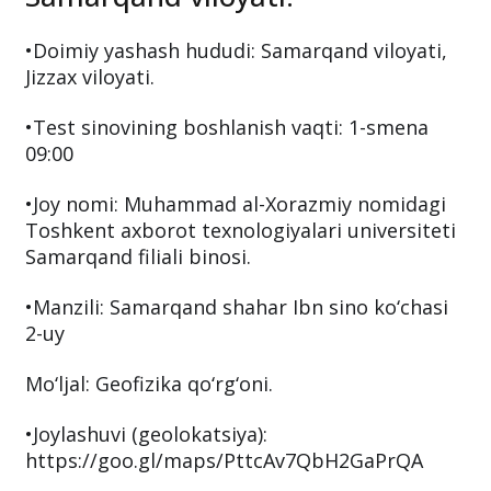
•Doimiy yashash hududi: Samarqand viloyati,
Jizzax viloyati.
•Test sinovining boshlanish vaqti: 1-smena
09:00
•Joy nomi: Muhammad al-Xorazmiy nomidagi
Toshkent axborot texnologiyalari universiteti
Samarqand filiali binosi.
•Manzili: Samarqand shahar Ibn sino ko‘chasi
2-uy
Mo‘ljal: Geofizika qo‘rg‘oni.
•Joylashuvi (geolokatsiya):
https://goo.gl/maps/PttcAv7QbH2GaPrQA