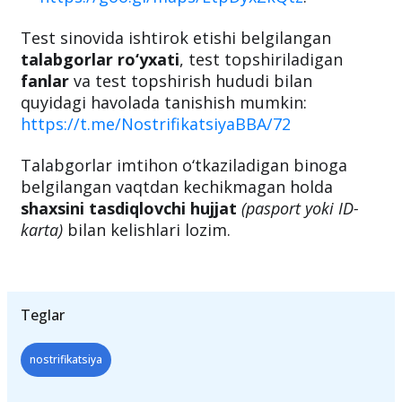
Test sinovida ishtirok etishi belgilangan
talabgorlar ro‘yxati
, test topshiriladigan
fanlar
va test topshirish hududi bilan
quyidagi havolada tanishish mumkin:
https://t.me/NostrifikatsiyaBBA/72
Talabgorlar imtihon o‘tkaziladigan binoga
belgilangan vaqtdan kechikmagan holda
shaxsini tasdiqlovchi hujjat
(pasport yoki ID-
karta)
bilan kelishlari lozim.
Teglar
nostrifikatsiya