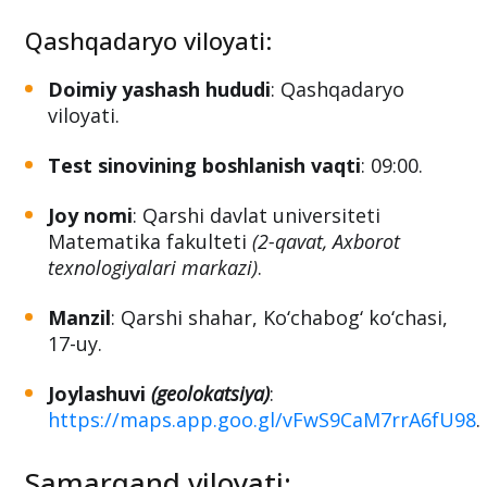
Qashqadaryo viloyati:
Doimiy yashash hududi
: Qashqadaryo
viloyati.
Test sinovining boshlanish vaqti
: 09:00.
Joy nomi
: Qarshi davlat universiteti
Matematika fakulteti
(2-qavat, Axborot
texnologiyalari markazi)
.
Manzil
: Qarshi shahar, Ko‘chabog‘ ko‘chasi,
17-uy.
Joylashuvi
(geolokatsiya)
:
https://maps.app.goo.gl/vFwS9CaM7rrA6fU98
.
Samarqand viloyati: