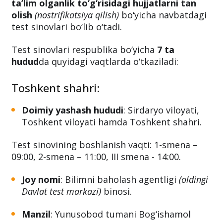
ta’lim olganlik to‘g‘risidagi hujjatlarni tan
olish
(nostrifikatsiya qilish)
bo‘yicha navbatdagi
test sinovlari bo‘lib o‘tadi.
Test sinovlari respublika bo‘yicha
7 ta
hudud
da quyidagi vaqtlarda o‘tkaziladi:
Toshkent shahri:
Doimiy yashash hududi
: Sirdaryo viloyati,
Toshkent viloyati hamda Toshkent shahri.
Test sinovining boshlanish vaqti: 1-smena –
09:00, 2-smena – 11:00, III smena - 14:00.
Joy nomi
: Bilimni baholash agentligi
(oldingi
Davlat test markazi)
binosi.
Manzil
: Yunusobod tumani Bog‘ishamol