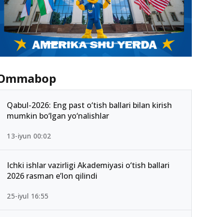
Ommabop
Qabul-2026: Eng past o‘tish ballari bilan kirish
mumkin bo‘lgan yo‘nalishlar
13-iyun 00:02
Ichki ishlar vazirligi Akademiyasi o‘tish ballari
2026 rasman e’lon qilindi
25-iyul 16:55