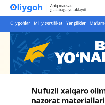
Aniq maqsad -
g'alabaga yetaklaydi
Oliygohlar
Milliy sertifikat
Yangiliklar
Ma'lum
Nufuzli xalqaro oli
nazorat materiallari