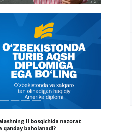
alashning II bosqichida nazorat
 va qanday baholanadi?