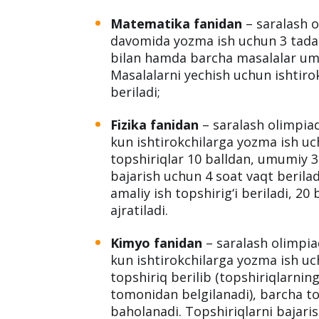
Matematika fanidan
– saralash o
davomida yozma ish uchun 3 tadan 
bilan hamda barcha masalalar umu
Masalalarni yechish uchun ishtiro
beriladi;
Fizika fanidan
– saralash olimpiad
kun ishtirokchilarga yozma ish uch
topshiriqlar 10 balldan, umumiy 30
bajarish uchun 4 soat vaqt berilad
amaliy ish topshirig‘i beriladi, 20
ajratiladi.
Kimyo fanidan
– saralash olimpiad
kun ishtirokchilarga yozma ish uch
topshiriq berilib (topshiriqlarni
tomonidan belgilanadi), barcha to
baholanadi. Topshiriqlarni bajaris