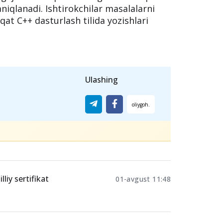
niqlanadi. Ishtirokchilar masalalarni
qat C++ dasturlash tilida yozishlari
Ulashing
liy sertifikat
01-avgust 11:48