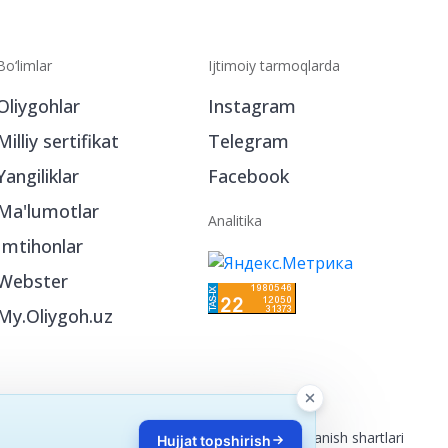
Bo‘limlar
Ijtimoiy tarmoqlarda
Oliygohlar
Instagram
Milliy sertifikat
Telegram
Yangiliklar
Facebook
Ma'lumotlar
Analitika
Imtihonlar
Webster
My.Oliygoh.uz
Reklama
/
Foydalanish shartlari
Hujjat topshirish