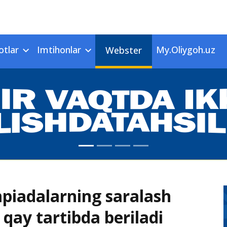
otlar
Imtihonlar
My.Oliygoh.uz
Webster
mpiadalarning saralash
 qay tartibda beriladi