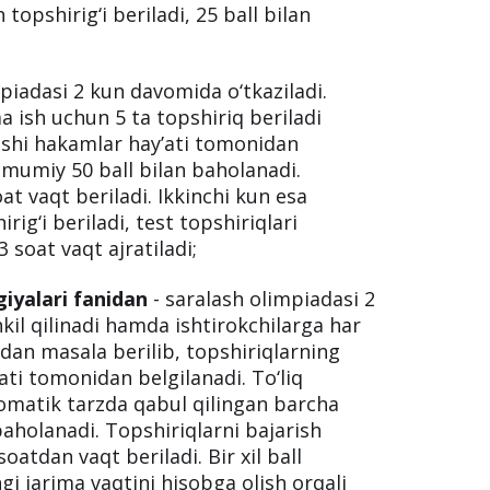
topshirig‘i beriladi, 25 ball bilan
piadasi 2 kun davomida o‘tkaziladi.
a ish uchun 5 ta topshiriq beriladi
ishi hakamlar hay’ati tomonidan
umumiy 50 ball bilan baholanadi.
at vaqt beriladi. Ikkinchi kun esa
rig‘i beriladi, test topshiriqlari
 soat vaqt ajratiladi;
iyalari fanidan
- saralash olimpiadasi 2
il qilinadi hamda ishtirokchilarga har
tadan masala berilib, topshiriqlarning
ti tomonidan belgilanadi. To‘liq
omatik tarzda qabul qilingan barcha
aholanadi. Topshiriqlarni bajarish
oatdan vaqt beriladi. Bir xil ball
gi jarima vaqtini hisobga olish orqali