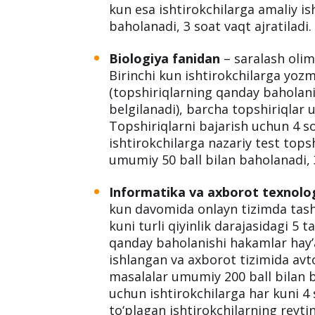
kun esa ishtirokchilarga amaliy ish 
baholanadi, 3 soat vaqt ajratiladi.
Biologiya fanidan
– saralash olim
Birinchi kun ishtirokchilarga yozm
(topshiriqlarning qanday baholan
belgilanadi), barcha topshiriqlar 
Topshiriqlarni bajarish uchun 4 so
ishtirokchilarga nazariy test topshi
umumiy 50 ball bilan baholanadi, 3
Informatika va axborot texnolog
kun davomida onlayn tizimda tashk
kuni turli qiyinlik darajasidagi 5 
qanday baholanishi hakamlar hay’a
ishlangan va axborot tizimida avt
masalalar umumiy 200 ball bilan b
uchun ishtirokchilarga har kuni 4 s
to‘plagan ishtirokchilarning reytin