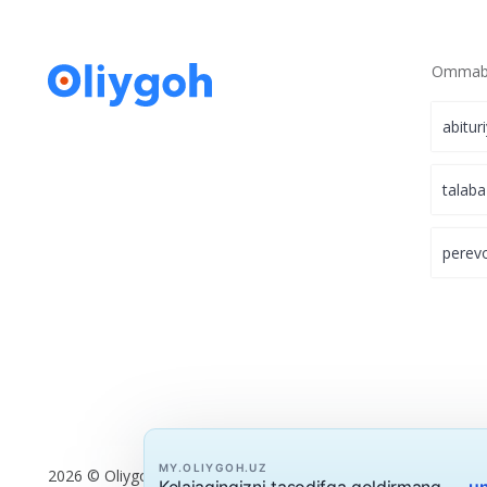
Ommabo
abitur
talaba
perev
MY.OLIYGOH.UZ
2026 © Oliygoh.uz, Barcha huquqlar himoyalangan
Kelajagingizni tasodifga qoldirmang —
un