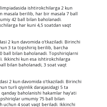
limpiadasida ishtirokchilarga 2 kun
masala berilib, har bir masala 7 ball
miy 42 ball bilan baholanadi.
kchilarga har kuni 4,5 soatdan vaqt
asi 2 kun davomida o‘tkaziladi. Birinchi
un 3 ta topshiriq berilib, barcha
 ball bilan baholanadi. Topshiriqlarni
i. Ikkinchi kun esa ishtirokchilarga
 ball bilan baholanadi, 3 soat vaqt
asi 2 kun davomida o‘tkaziladi. Birinchi
un turli qiyinlik darajasidagi 5 ta
ng qanday baholanishi hakamlar hay’ati
pshiriqlar umumiy 75 ball bilan
h uchun 4 soat vaqt beriladi. Ikkinchi