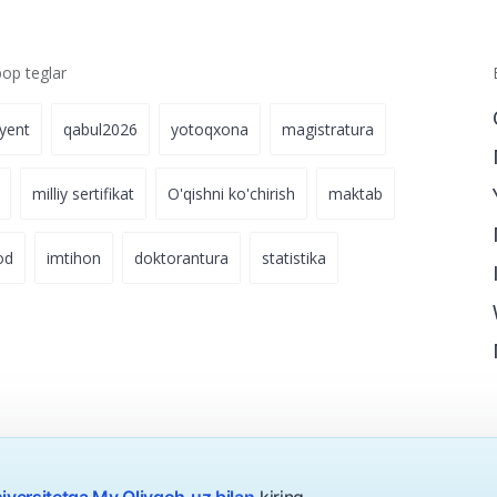
p teglar
iyent
qabul2026
yotoqxona
magistratura
milliy sertifikat
O'qishni ko'chirish
maktab
od
imtihon
doktorantura
statistika
iversitetga My.Oliygoh.uz bilan
kiring.