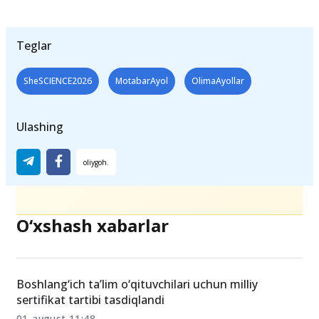
Teglar
SheSCIENCE2026
MotabarAyol
OlimaAyollar
Ulashing
O‘xshash xabarlar
Boshlang‘ich ta’lim o‘qituvchilari uchun milliy
sertifikat tartibi tasdiqlandi
01-avgust 11:48