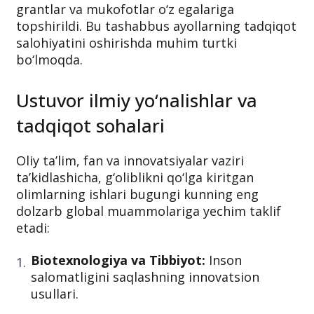
grantlar va mukofotlar o‘z egalariga
topshirildi. Bu tashabbus ayollarning tadqiqot
salohiyatini oshirishda muhim turtki
bo‘lmoqda.
Ustuvor ilmiy yo‘nalishlar va
tadqiqot sohalari
Oliy ta’lim, fan va innovatsiyalar vaziri
ta’kidlashicha, g‘oliblikni qo‘lga kiritgan
olimlarning ishlari bugungi kunning eng
dolzarb global muammolariga yechim taklif
etadi:
Biotexnologiya va Tibbiyot:
Inson
salomatligini saqlashning innovatsion
usullari.