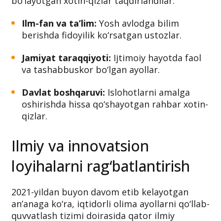
bo‘layotgan xotin-qizlar taqdirlandilar:
Ilm-fan va ta’lim:
Yosh avlodga bilim
berishda fidoyilik ko‘rsatgan ustozlar.
Jamiyat taraqqiyoti:
Ijtimoiy hayotda faol
va tashabbuskor bo‘lgan ayollar.
Davlat boshqaruvi:
Islohotlarni amalga
oshirishda hissa qo‘shayotgan rahbar xotin-
qizlar.
Ilmiy va innovatsion
loyihalarni rag‘batlantirish
2021-yildan buyon davom etib kelayotgan
an’anaga ko‘ra, iqtidorli olima ayollarni qo‘llab-
quvvatlash tizimi doirasida qator ilmiy