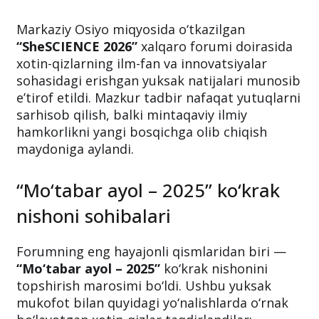
Markaziy Osiyo miqyosida o‘tkazilgan
“SheSCIENCE 2026”
xalqaro forumi doirasida
xotin-qizlarning ilm-fan va innovatsiyalar
sohasidagi erishgan yuksak natijalari munosib
e’tirof etildi. Mazkur tadbir nafaqat yutuqlarni
sarhisob qilish, balki mintaqaviy ilmiy
hamkorlikni yangi bosqichga olib chiqish
maydoniga aylandi.
“Mo‘tabar ayol – 2025” ko‘krak
nishoni sohibalari
Forumning eng hayajonli qismlaridan biri —
“Mo‘tabar ayol – 2025”
ko‘krak nishonini
topshirish marosimi bo‘ldi. Ushbu yuksak
mukofot bilan quyidagi yo‘nalishlarda o‘rnak