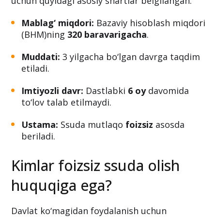
uchun quyidagi asosiy shartlar belgilangan:
Mablag‘ miqdori:
Bazaviy hisoblash miqdori
(BHM)ning
320 baravarigacha
.
Muddati:
3 yilgacha bo‘lgan davrga taqdim
etiladi.
Imtiyozli davr:
Dastlabki
6 oy
davomida
to‘lov talab etilmaydi.
Ustama:
Ssuda mutlaqo
foizsiz
asosda
beriladi.
Kimlar foizsiz ssuda olish
huquqiga ega?
Davlat ko‘magidan foydalanish uchun