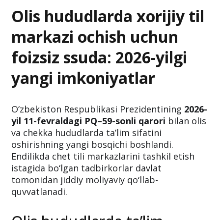
Olis hududlarda xorijiy til
markazi ochish uchun
foizsiz ssuda: 2026-yilgi
yangi imkoniyatlar
O‘zbekiston Respublikasi Prezidentining
2026-
yil 11-fevraldagi PQ–59-sonli qarori
bilan olis
va chekka hududlarda ta’lim sifatini
oshirishning yangi bosqichi boshlandi.
Endilikda chet tili markazlarini tashkil etish
istagida bo‘lgan tadbirkorlar davlat
tomonidan jiddiy moliyaviy qo‘llab-
quvvatlanadi.