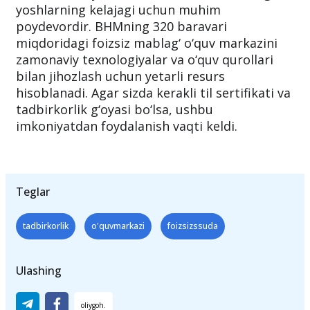
yoshlarning kelajagi uchun muhim
poydevordir. BHMning 320 baravari
miqdoridagi foizsiz mablag‘ o‘quv markazini
zamonaviy texnologiyalar va o‘quv qurollari
bilan jihozlash uchun yetarli resurs
hisoblanadi. Agar sizda kerakli til sertifikati va
tadbirkorlik g‘oyasi bo‘lsa, ushbu
imkoniyatdan foydalanish vaqti keldi.
Teglar
tadbirkorlik
o'quvmarkazi
foizsizssuda
Ulashing