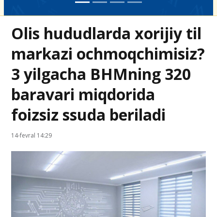
Olis hududlarda xorijiy til
markazi ochmoqchimisiz?
3 yilgacha BHMning 320
baravari miqdorida
foizsiz ssuda beriladi
14-fevral 14:29