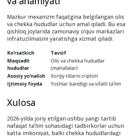
va ahamiyati
Mazkur mexanizm faqatgina belgilangan olis
va chekka hududlar uchun amal qiladi. Bu esa
qishloq joylarida zamonaviy o‘quv markazlari
infratuzilmasini yaratishga xizmat qiladi.
Ko‘rsatkich
Tavsif
Maqsadli
Olis va chekka hududlar
hududlar
(mahallalar)
Asosiy yo‘nalish
Xorijiy tillarni o‘qitish
Ijtimoiy foyda
Yoshlar bandligi va sifatli ta’lim
Xulosa
2026-yilda joriy etilgan ushbu yangi tartib
nafaqat ta’lim sohasidagi tadbirkorlar uchun
katta imkoniyat, balki chekka hududlardagi