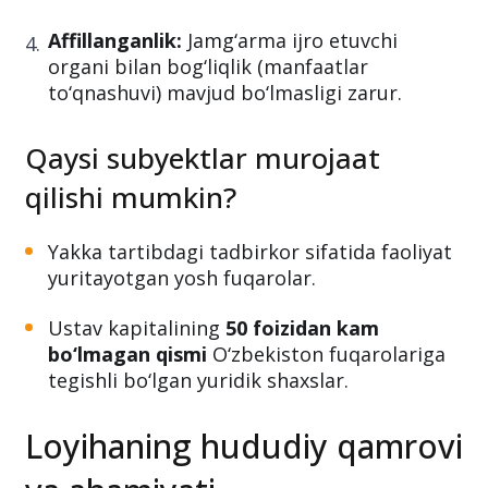
Affillanganlik:
Jamg‘arma ijro etuvchi
organi bilan bog‘liqlik (manfaatlar
to‘qnashuvi) mavjud bo‘lmasligi zarur.
Qaysi subyektlar murojaat
qilishi mumkin?
Yakka tartibdagi tadbirkor sifatida faoliyat
yuritayotgan yosh fuqarolar.
Ustav kapitalining
50 foizidan kam
bo‘lmagan qismi
O‘zbekiston fuqarolariga
tegishli bo‘lgan yuridik shaxslar.
Loyihaning hududiy qamrovi