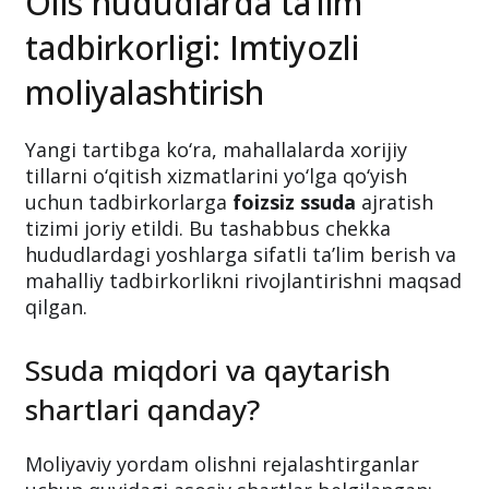
Olis hududlarda ta’lim
tadbirkorligi: Imtiyozli
moliyalashtirish
Yangi tartibga ko‘ra, mahallalarda xorijiy
tillarni o‘qitish xizmatlarini yo‘lga qo‘yish
uchun tadbirkorlarga
foizsiz ssuda
ajratish
tizimi joriy etildi. Bu tashabbus chekka
hududlardagi yoshlarga sifatli ta’lim berish va
mahalliy tadbirkorlikni rivojlantirishni maqsad
qilgan.
Ssuda miqdori va qaytarish
shartlari qanday?
Moliyaviy yordam olishni rejalashtirganlar