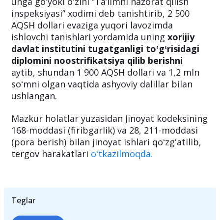
unga goʻyoki oʻzini “Taʼlimni nazorat qilish
inspeksiyasi” xodimi deb tanishtirib, 2 500
AQSH dollari evaziga yuqori lavozimda
ishlovchi tanishlari yordamida uning
xorijiy
davlat institutini tugatganligi toʻgʻrisidagi
diplomini noostrifikatsiya qilib berishni
aytib, shundan 1 900 AQSH dollari va 1,2 mln
soʻmni olgan vaqtida ashyoviy dalillar bilan
ushlangan.
Mazkur holatlar yuzasidan Jinoyat kodeksining
168-moddasi (firibgarlik) va 28, 211-moddasi
(pora berish) bilan jinoyat ishlari qoʻzgʻatilib,
tergov harakatlari
oʻtkazilmoqda.
Teglar