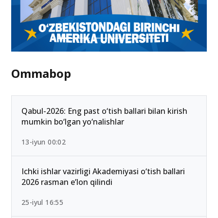
Ommabop
Qabul-2026: Eng past o‘tish ballari bilan kirish
mumkin bo‘lgan yo‘nalishlar
13-iyun 00:02
Ichki ishlar vazirligi Akademiyasi o‘tish ballari
2026 rasman e’lon qilindi
25-iyul 16:55