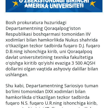
Bosh prokuratura huzuridagi
Departamentning Qoraqalpogʻiston
Respublikasi boshqarmasi tomonidan IIV
xodimlari bilan hamkorlikda Nukus shahrida
oʻtkazilgan tezkor tadbirda fuqaro D.J. fuqaro
D.B.ning ishonchiga kirib, uni Qoraqalpoq
davlat universitetining texnika fakultetiga
oʻqishga kiritib qoʻyishi evaziga 3 500 AQSH
dollarini olgan vaqtida ashyoviy dalillar bilan
ushlangan.
Shu kabi, Departamentning Sariosiyo tuman
boʻlimi tomonidan DXX xodimlari bilan
hamkorlikda oʻtkazilgan tezkor tadbirda
fuqaro N.S. fuqaro U.R.ning ishonchiga kirib,