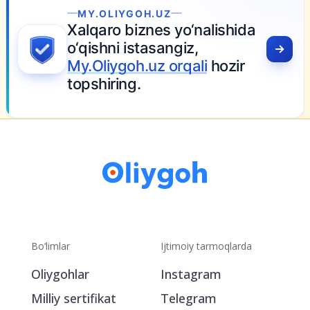
GOH.UZ
iznes yo‘nalishida
stasangiz,
h.uz orqali
hozir
.
Bo‘limlar
Ijtimoiy tarmoqlarda