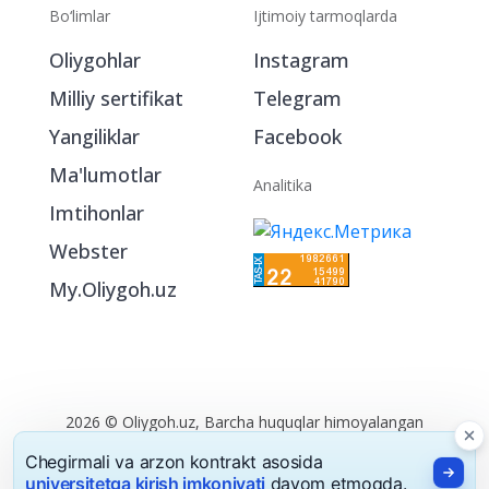
Bo‘limlar
Ijtimoiy tarmoqlarda
Oliygohlar
Instagram
Milliy sertifikat
Telegram
Yangiliklar
Facebook
Ma'lumotlar
Analitika
Imtihonlar
Webster
My.Oliygoh.uz
2026 © Oliygoh.uz, Barcha huquqlar himoyalangan
Reklama
/
Foydalanish shartlari
Chegirmali va arzon kontrakt asosida
universitetga kirish imkoniyati
davom etmoqda.