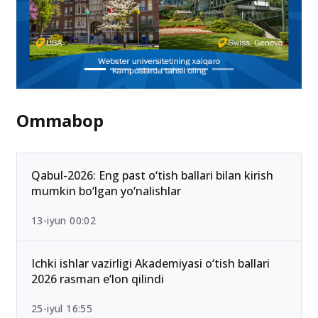
Ommabop
Qabul-2026: Eng past o‘tish ballari bilan kirish
mumkin bo‘lgan yo‘nalishlar
13-iyun 00:02
Ichki ishlar vazirligi Akademiyasi o‘tish ballari
2026 rasman e’lon qilindi
25-iyul 16:55