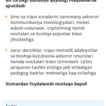
Bu turdagi subsidiya quyidagi maqsadlarda
ajratiladi:
bino va o‘quv xonalarini zamonaviy axborot
kommunikasiya texnologiyalari, mebel,
asbob-uskunalar, o‘qitishning texnik
vositalari va boshqa anjomlar bilan
jihozlashga;
zarur darsliklar, o‘quv-metodik adabiyotlar
va boshqa kutubxona-axborot resurslari
hamda vositalari bilan ta’minlash, ta’lim
jarayonini tashkil etishga jalb etiladigan
pedagog kadrlar mehnatiga haq to‘lashga.
Xizmatdan foydalanish mutlaqo bepul!