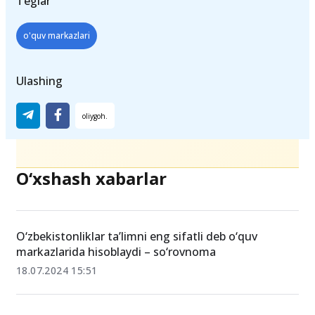
Teglar
o'quv markazlari
Ulashing
O‘xshash xabarlar
O‘zbekistonliklar ta’limni eng sifatli deb o‘quv
markazlarida hisoblaydi – so‘rovnoma
18.07.2024 15:51