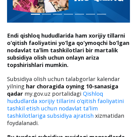
Endi qishloq hududlarida ham xorijiy tillarni
o‘qitish faoliyatini yo‘lga qo‘ymoqchi bo‘lgan
nodavlat ta’lim tashkilotlari bir martalik
subsidiya olish uchun onlayn ariza
topshirishlari mumkin.
Subsidiya olish uchun talabgorlar kalendar
yilning
har choragida oyning 10-sanasiga
qadar
my.gov.uz portalidagi
Qishloq
hududlardа xorijiy tillarini o‘qitish faoliyatini
tashkil etish uchun nodavlat ta’lim
tashkilotlariga subsidiya аjratish
xizmatidan
foydalanadi.