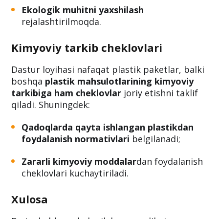
Bioparchalanuvchi qadoqlash vositalarini
ommalashtirish
,
Ekologik muhitni yaxshilash
rejalashtirilmoqda.
Kimyoviy tarkib cheklovlari
Dastur loyihasi nafaqat plastik paketlar, balki
boshqa
plastik mahsulotlarining kimyoviy
tarkibiga ham cheklovlar
joriy etishni taklif
qiladi. Shuningdek:
Qadoqlarda qayta ishlangan plastikdan
foydalanish normativlari
belgilanadi;
Zararli kimyoviy moddalar
dan foydalanish
cheklovlari kuchaytiriladi.