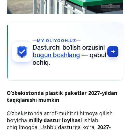
GOH.UZ
 bo‘lish orzusini
oshlang
— qabul
O‘zbekistonda plastik paketlar 2027-yildan
taqiqlanishi mumkin