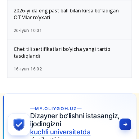
qoldi — Yangi test mezonlari bilan tanishing
15-iyun 10:27
2026-yilda eng past ball bilan kirsa bo‘ladigan
OTMlar ro‘yxati
26-iyun 10:01
Chet tili sertifikatlari bo‘yicha yangi tartib
tasdiqlandi
16-iyun 16:02
H.UZ
lishni istasangiz,