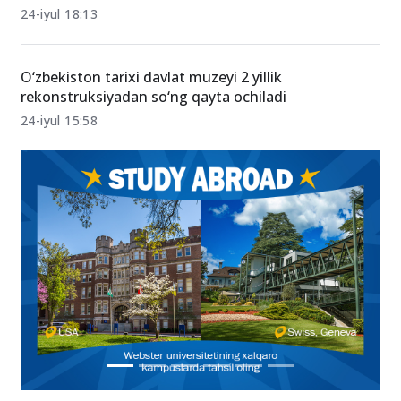
Toshkentda yashil hududlar kengaytiriladi: Yangi
bog‘lar quriladi
24-iyul 18:13
O‘zbekiston tarixi davlat muzeyi 2 yillik
rekonstruksiyadan so‘ng qayta ochiladi
24-iyul 15:58