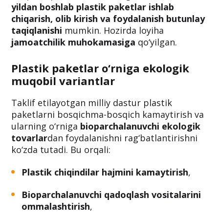
O‘zbekistonda atrof-muhitni himoya qilish
bo‘yicha
milliy dastur loyihasi
ishlab
chiqilmoqda. Ushbu dasturga ko‘ra,
2027-
yildan boshlab plastik paketlar ishlab
chiqarish, olib kirish va foydalanish butunlay
taqiqlanishi
mumkin. Hozirda loyiha
jamoatchilik muhokamasiga
qo‘yilgan.
Plastik paketlar o‘rniga ekologik
muqobil variantlar
Taklif etilayotgan milliy dastur plastik
paketlarni bosqichma-bosqich kamaytirish va
ularning o‘rniga
bioparchalanuvchi ekologik
tovarlar
dan foydalanishni rag‘batlantirishni
ko‘zda tutadi. Bu orqali:
Plastik chiqindilar hajmini kamaytirish
,