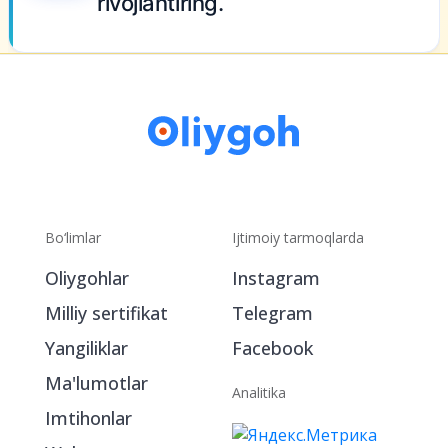
rsitetda
.
Bo‘limlar
Ijtimoiy tarmoqlarda
Oliygohlar
Instagram