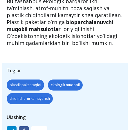
Xulosa
Bu tashabbus ekologik barqarorlikni
ta’minlash, atrof-muhitni toza saqlash va
plastik chiqindilarni kamaytirishga qaratilgan.
Plastik paketlar o‘rniga
bioparchalanuvchi
muqobil mahsulotlar
joriy qilinishi
O‘zbekistonning ekologik islohotlar yo‘lidagi
muhim qadamlaridan biri bo‘lishi mumkin.
Teglar
plastik paket taqiqi
ekologik muqobil
chiqindilarni kamaytirish