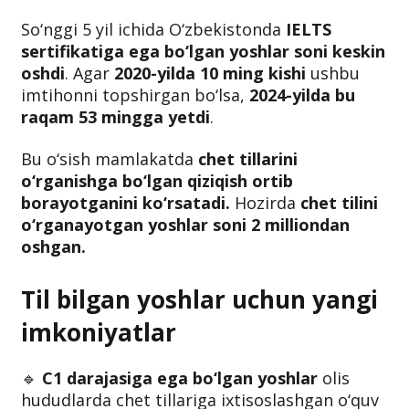
So‘nggi 5 yil ichida O‘zbekistonda
IELTS
sertifikatiga ega bo‘lgan yoshlar soni keskin
oshdi
. Agar
2020-yilda 10 ming kishi
ushbu
imtihonni topshirgan bo‘lsa,
2024-yilda bu
raqam 53 mingga yetdi
.
Bu o‘sish mamlakatda
chet tillarini
o‘rganishga bo‘lgan qiziqish ortib
borayotganini ko‘rsatadi.
Hozirda
chet tilini
o‘rganayotgan yoshlar soni 2 milliondan
oshgan.
Til bilgan yoshlar uchun yangi
imkoniyatlar
🔹
C1 darajasiga ega bo‘lgan yoshlar
olis
hududlarda chet tillariga ixtisoslashgan o‘quv