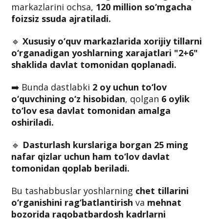
markazlarini ochsa,
120 million so‘mgacha
foizsiz ssuda ajratiladi.
🔹
Xususiy o‘quv markazlarida xorijiy tillarni
o‘rganadigan yoshlarning xarajatlari "2+6"
shaklida davlat tomonidan qoplanadi.
➡️ Bunda dastlabki
2 oy uchun to‘lov
o‘quvchining o‘z hisobidan
, qolgan
6 oylik
to‘lov esa davlat tomonidan amalga
oshiriladi.
🔹
Dasturlash kurslariga borgan 25 ming
nafar qizlar uchun ham to‘lov davlat
tomonidan qoplab beriladi.
Bu tashabbuslar yoshlarning
chet tillarini
o‘rganishini rag‘batlantirish
va
mehnat
bozorida raqobatbardosh kadrlarni