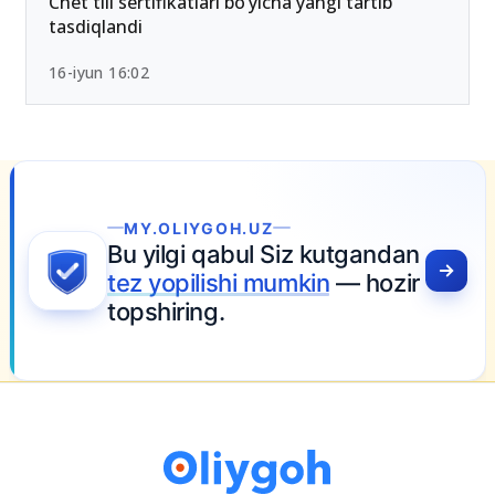
Chet tili sertifikatlari bo‘yicha yangi tartib
tasdiqlandi
16-iyun 16:02
YGOH.UZ
i qabul Siz kutgandan
ilishi mumkin
— hozir
ng.