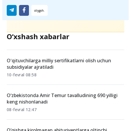
O‘xshash xabarlar
Oʻqituvchilarga milliy sertifikatlarni olish uchun
subsidiyalar ajratiladi
10-fevral 08:58
O‘zbekistonda Amir Temur tavalludining 690 yilligi
keng nishonlanadi
08-fevral 12:47
O‘qishga kirolmagan abituriyentlarga oltinchi