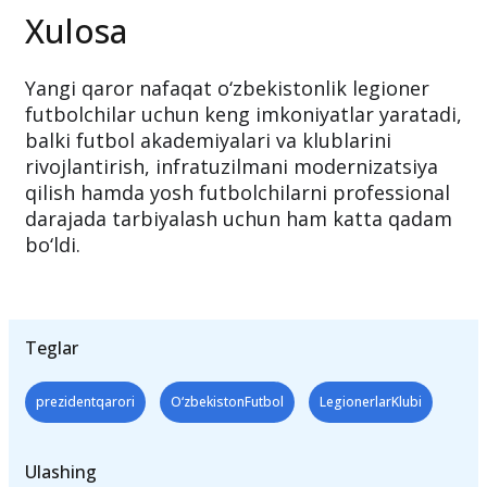
Xulosa
Yangi qaror nafaqat o‘zbekistonlik legioner
futbolchilar uchun keng imkoniyatlar yaratadi,
balki futbol akademiyalari va klublarini
rivojlantirish, infratuzilmani modernizatsiya
qilish hamda yosh futbolchilarni professional
darajada tarbiyalash uchun ham katta qadam
bo‘ldi.
Teglar
prezidentqarori
O‘zbekistonFutbol
LegionerlarKlubi
Ulashing