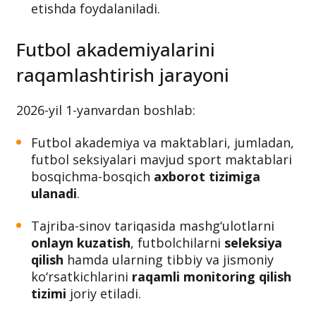
etishda foydalaniladi.
Futbol akademiyalarini
raqamlashtirish jarayoni
2026-yil 1-yanvardan boshlab:
Futbol akademiya va maktablari, jumladan,
futbol seksiyalari mavjud sport maktablari
bosqichma-bosqich
axborot tizimiga
ulanadi
.
Tajriba-sinov tariqasida mashg‘ulotlarni
onlayn kuzatish
, futbolchilarni
seleksiya
qilish
hamda ularning tibbiy va jismoniy
ko‘rsatkichlarini
raqamli monitoring qilish
tizimi
joriy etiladi.