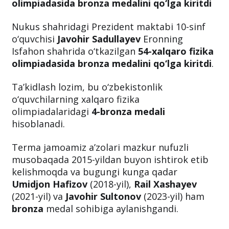
olimpiadasida bronza medalini qo‘lga kiritdi
Nukus shahridagi Prezident maktabi 10-sinf
o‘quvchisi
Javohir Sadullayev
Eronning
Isfahon shahrida o‘tkazilgan
54-xalqaro fizika
olimpiadasida bronza medalini qo‘lga kiritdi
.
Ta’kidlash lozim, bu o‘zbekistonlik
o‘quvchilarning xalqaro fizika
olimpiadalaridagi
4-bronza medali
hisoblanadi.
Terma jamoamiz a’zolari mazkur nufuzli
musobaqada 2015-yildan buyon ishtirok etib
kelishmoqda va bugungi kunga qadar
Umidjon Hafizov
(2018-yil),
Rail Xashayev
(2021-yil) va
Javohir Sultonov
(2023-yil) ham
bronza
medal sohibiga aylanishgandi.