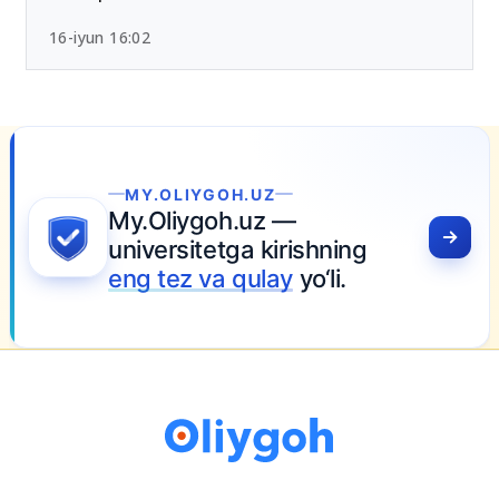
16-iyun 16:02
LIYGOH.UZ
iygoh.uz —
rsitetga kirishning
ez va qulay
yo‘li.