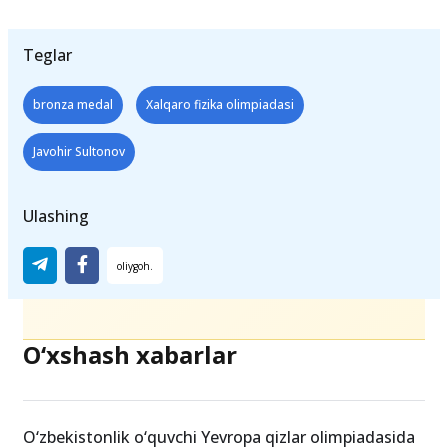
Teglar
bronza medal
Xalqaro fizika olimpiadasi
Javohir Sultonov
Ulashing
O‘xshash xabarlar
O‘zbekistonlik o‘quvchi Yevropa qizlar olimpiadasida