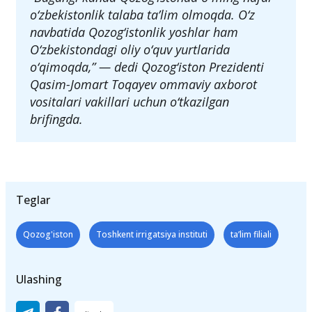
o‘zbekistonlik talaba ta’lim olmoqda. O‘z
navbatida Qozog‘istonlik yoshlar ham
O‘zbekistondagi oliy o‘quv yurtlarida
o‘qimoqda,” — dedi Qozog‘iston Prezidenti
Qasim-Jomart Toqayev ommaviy axborot
vositalari vakillari uchun o‘tkazilgan
brifingda.
Teglar
Qozog'iston
Toshkent irrigatsiya instituti
ta’lim filiali
Ulashing