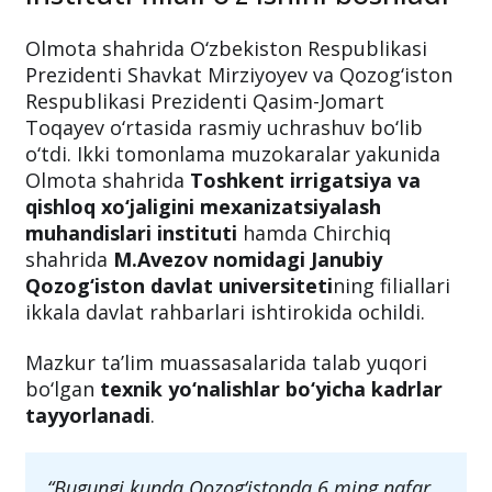
Olmota shahrida O‘zbekiston Respublikasi
Prezidenti Shavkat Mirziyoyev va Qozog‘iston
Respublikasi Prezidenti Qasim-Jomart
Toqayev o‘rtasida rasmiy uchrashuv bo‘lib
o‘tdi. Ikki tomonlama muzokaralar yakunida
Olmota shahrida
Toshkent irrigatsiya va
qishloq xo‘jaligini mexanizatsiyalash
muhandislari instituti
hamda Chirchiq
shahrida
M.Avezov nomidagi Janubiy
Qozog‘iston davlat universiteti
ning filiallari
ikkala davlat rahbarlari ishtirokida ochildi.
Mazkur ta’lim muassasalarida talab yuqori
bo‘lgan
texnik yo‘nalishlar bo‘yicha kadrlar
tayyorlanadi
.
“Bugungi kunda Qozog‘istonda 6 ming nafar