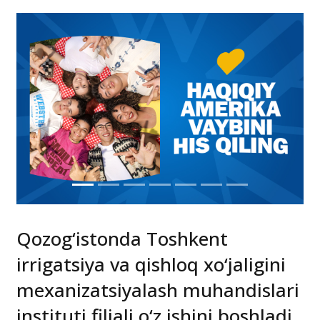
Qozog‘istonda Toshkent
irrigatsiya va qishloq xo‘jaligini
mexanizatsiyalash muhandislari
instituti filiali o‘z ishini boshladi