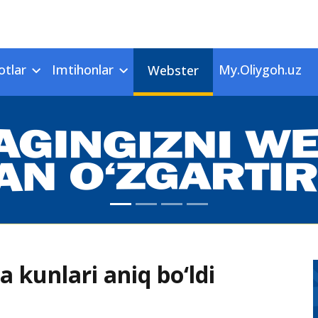
otlar
Imtihonlar
My.Oliygoh.uz
Webster
 kunlari aniq bo‘ldi