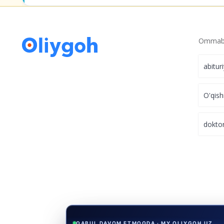
MY.OLIYGOH.UZ
Grant va stipendiya asosida
kelaj
Ommabo
abitur
O'qish
dokto
QABUL DAVOM ETMOQDA · MY.OLIYGOH.UZ