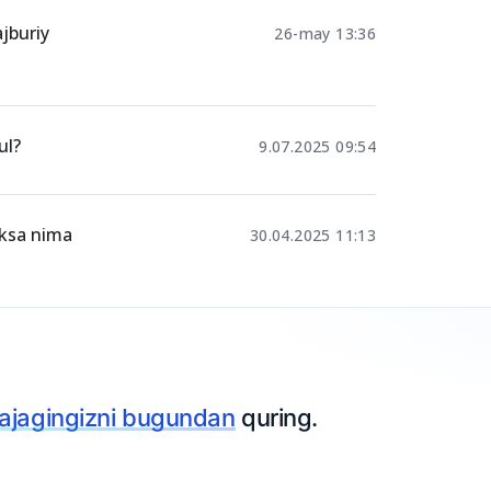
ldi!
20-iyun 19:15
jburiy
26-may 13:36
ul?
9.07.2025 09:54
iksa nima
30.04.2025 11:13