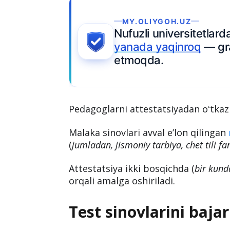
MY.OLIYGOH.UZ
Nufuzli universitetlarda 
yanada yaqinroq
— gran
etmoqda.
Pedagoglarni attestatsiyadan oʻtka
Malaka sinovlari avval eʼlon qilingan
(
jumladan, jismoniy tarbiya, chet tili f