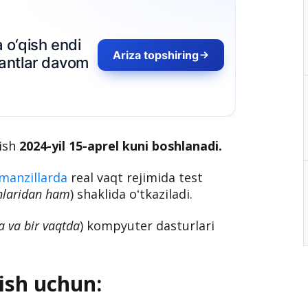
o‘qish endi
Ariza topshiring
tlar davom
zish
2024-yil 15-aprel kuni boshlanadi.
manzillarda
real vaqt rejimida test
anlaridan ham
) shaklida oʻtkaziladi.