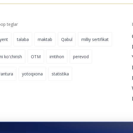
agingizni bugundan
quring.
p teglar
iyent
talaba
maktab
Qabul
milliy sertifikat
ni ko'chirish
OTM
imtihon
perevod
rantura
yotoqxona
statistika