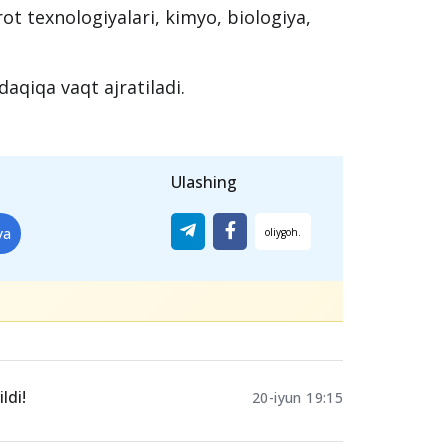
a va bir vaqtda
) kompyuter dasturlari
rish uchun:
t texnologiyalari, kimyo, biologiya,
aqiqa vaqt ajratiladi.
Ulashing
ya