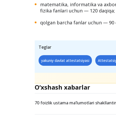
Attestatsiya ikki bosqichda (
bir kund
orqali amalga oshiriladi.
Test sinovlarini baja
matematika, informatika va axboro
fizika fanlari uchun — 120 daqiqa;
qolgan barcha fanlar uchun — 90 d
Teglar
yakuniy davlat attestatsiyasi
Attestatsi