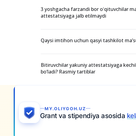
O‘xshash xabarlar
70 foizlik ustama ma’lumotlari shakllantiri
3 yoshgacha farzandi bor oʻqituvchilar ma
attestatsiyaga jalb etilmaydi
Qaysi imtihon uchun qasyi tashkilot ma’s
Bitiruvchilar yakuniy attestatsiyaga kech
bo‘ladi? Rasmiy tartiblar