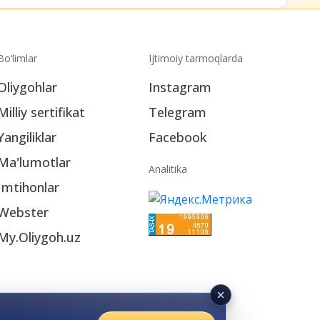
Ariza topshiring
Bo‘limlar
Ijtimoiy tarmoqlarda
Oliygohlar
Instagram
Milliy sertifikat
Telegram
Yangiliklar
Facebook
Ma'lumotlar
Analitika
Imtihonlar
Webster