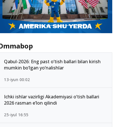
Ommabop
Qabul-2026: Eng past o‘tish ballari bilan kirish
mumkin bo‘lgan yo‘nalishlar
13-iyun 00:02
Ichki ishlar vazirligi Akademiyasi o‘tish ballari
2026 rasman e’lon qilindi
25-iyul 16:55