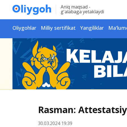
Aniq maqsad -
g'alabaga yetaklaydi
Oliygohlar
Milliy sertifikat
Yangiliklar
Ma'lum
Rasman: Attestatsiya
30.03.2024 19:39