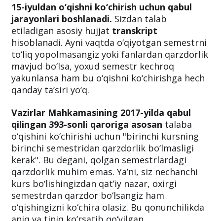
olayotgan bo‘lsin, ushbu post barcha toifaga
tegishli.
15-iyuldan o‘qishni ko‘chirish uchun qabul
jarayonlari boshlanadi.
Sizdan talab
etiladigan asosiy hujjat
transkript
hisoblanadi. Ayni vaqtda o‘qiyotgan semestrni
to‘liq yopolmasangiz yoki fanlardan qarzdorlik
mavjud bo‘lsa, yoxud semestr kechroq
yakunlansa ham bu o‘qishni ko‘chirishga hech
qanday ta’siri yo‘q.
Vazirlar Mahkamasining 2017-yilda qabul
qilingan 393-sonli qaroriga asosan
talaba
o‘qishini ko‘chirishi uchun "birinchi kursning
birinchi semestridan qarzdorlik bo‘lmasligi
kerak". Bu degani, qolgan semestrlardagi
qarzdorlik muhim emas. Ya’ni, siz nechanchi
kurs bo‘lishingizdan qat’iy nazar, oxirgi