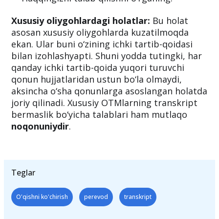
kechiktirmay o‘sha kunning o‘zidayoq
Prokuraturaga
murojaat qiling.
Haqqingizni talab qilishni o‘rganing.
Xususiy oliygohlardagi holatlar:
Bu holat
asosan xususiy oliygohlarda kuzatilmoqda
ekan. Ular buni o‘zining ichki tartib-qoidasi
bilan izohlashyapti. Shuni yodda tutingki, har
qanday ichki tartib-qoida yuqori turuvchi
qonun hujjatlaridan ustun bo‘la olmaydi,
aksincha o‘sha qonunlarga asoslangan holatda
joriy qilinadi. Xususiy OTMlarning transkript
bermaslik bo‘yicha talablari ham mutlaqo
noqonuniydir
.
Teglar