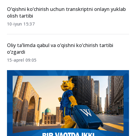
ko‘chirish uchun qanday bo‘lishi kerak?
08-iyul 15:48
O‘qishni ko‘chirish uchun transkriptni onlayn yuklab
olish tartibi
10-iyun 15:37
Oliy ta’limda qabul va o‘qishni ko‘chirish tartibi
o‘zgardi
15-aprel 09:05