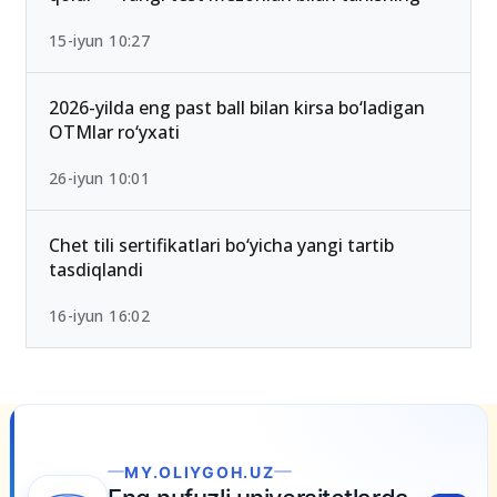
2026/2027 qabulda maksimal ball 189 Bo‘lib
qoldi — Yangi test mezonlari bilan tanishing
15-iyun 10:27
2026-yilda eng past ball bilan kirsa bo‘ladigan
OTMlar ro‘yxati
26-iyun 10:01
Chet tili sertifikatlari bo‘yicha yangi tartib
tasdiqlandi
16-iyun 16:02