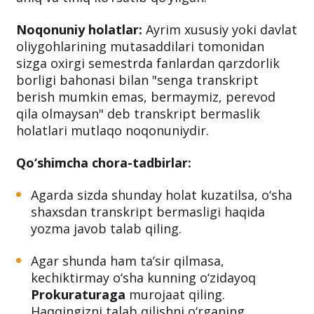
semestrdan qarzdor bo‘lsangiz ham
o‘qishingizni ko‘chira olasiz. Bu qonunchilikda
aniq va tiniq ko‘rsatib qo‘yilgan.
Noqonuniy holatlar:
Ayrim xususiy yoki davlat
oliygohlarining mutasaddilari tomonidan
sizga oxirgi semestrda fanlardan qarzdorlik
borligi bahonasi bilan "senga transkript
berish mumkin emas, bermaymiz, perevod
qila olmaysan" deb transkript bermaslik
holatlari mutlaqo noqonuniydir.
Qo‘shimcha chora-tadbirlar:
Agarda sizda shunday holat kuzatilsa, o‘sha
shaxsdan transkript bermasligi haqida
yozma javob talab qiling.
Agar shunda ham ta’sir qilmasa,