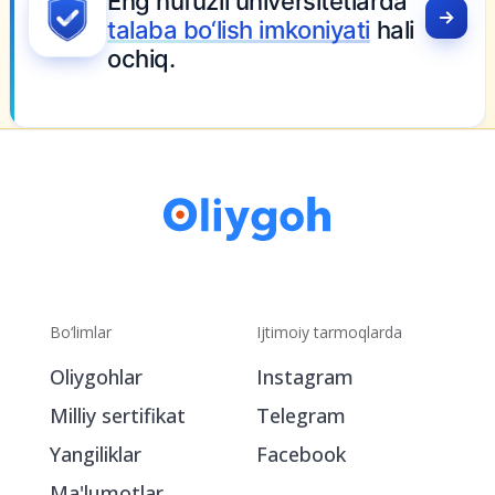
MY.OLIYGOH.UZ
Eng nufuzli universitetlarda
talaba bo‘lish imkoniyati
hali
ochiq.