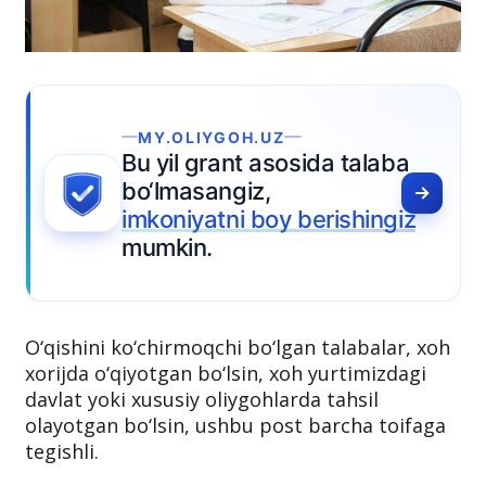
MY.OLIYGOH.UZ
Bu yil grant asosida talaba
bo‘lmasangiz,
imkoniyatni boy berishingiz
mumkin.
O‘qishini ko‘chirmoqchi bo‘lgan talabalar, xoh
xorijda o‘qiyotgan bo‘lsin, xoh yurtimizdagi
davlat yoki xususiy oliygohlarda tahsil